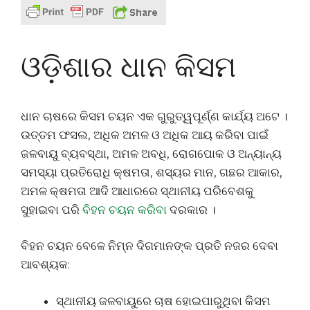
ଓଡ଼ିଶାର ଧାନ କିସମ
ଧାନ ଚାଷରେ କିସମ ଚୟନ ଏକ ଗୁରୁତ୍ୱପୂର୍ଣ୍ଣ କାର୍ଯ୍ୟ ଅଟେ ।
ଉତ୍ତମ ଫସଲ, ଅଧିକ ଅମଳ ଓ ଅଧିକ ଆୟ କରିବା ପାଇଁ
ଜଳବାୟୁ ବ୍ୟବସ୍ଥା, ଅମଳ ଅବଧି, ରୋଗପୋକ ଓ ଅନ୍ୟାନ୍ୟ
ସମସ୍ୟା ପ୍ରତିରୋଧି କ୍ଷମତା, ଶସ୍ୟର ମାନ, ଗଛର ଆକାର,
ଅମଳ କ୍ଷମତା ଆଦି ଆଧାରରେ ସ୍ଥାନୀୟ ପରିବେଶକୁ
ସୁହାଇବା ପରି
ବିହନ ଚୟନ କରିବା
ଦରକାର ।
ବିହନ ଚୟନ ବେଳେ ନିମ୍ନ ଦିଗମାନଙ୍କ ପ୍ରତି ନଜର ଦେବା
ଆବଶ୍ୟକ:
ସ୍ଥାନୀୟ ଜଳବାୟୁରେ ଚାଷ ହୋଇପାରୁଥିବା କିସମ