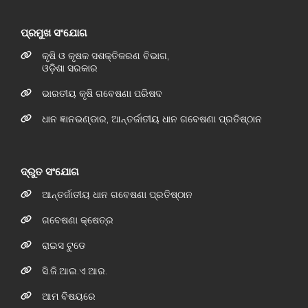
ପ୍ରମୁଖ ସଂଯୋଗ
କୃଷି ଓ କୃଷକ ସଶକ୍ତିକରଣ ବିଭାଗ,
ଓଡ଼ିଶା ସରକାର
ଭାରତୀୟ କୃଷି ଗବେଷଣା ପରିଷଦ
ଧାନ ଜ୍ଞାନଭଣ୍ଡାର, ଆନ୍ତର୍ଜାତୀୟ ଧାନ ଗବେଷଣା ପ୍ରତିଷ୍ଠାନ
ଦ୍ରୁତ ସଂଯୋଗ
ଆନ୍ତର୍ଜାତୀୟ ଧାନ ଗବେଷଣା ପ୍ରତିଷ୍ଠାନ
ଗବେଷଣା କ୍ଷେତ୍ର
ରାଇସ ଟୁଡେ
ସି.ଜି.ଆଇ.ଏ.ଆର.
ଆମ ବିଷୟରେ