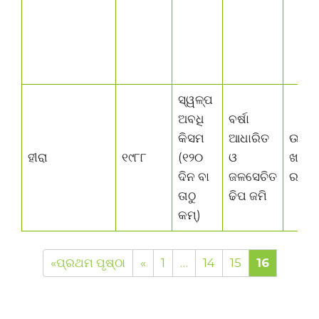
ସ୍ୱଳ୍ପ
ଅବଧି
ବର୍ଷା
କିସମ
ଆଧାରିତ
ଉଭୟ
ହୀରା
୧୯୮୮
(୧୨୦
ଓ
ଖରିଫ
ଦିନ ବା
ଜଳସେଚିତ
ରବି
ତାଠୁ
ଢିପ ଜମି
କମ୍)
«ପ୍ରଥମ ପୃଷ୍ଠା
«
1
…
14
15
16