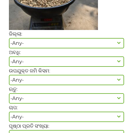
ଜିଲ୍ଲା:
ଅବଧି:
ଉପଯୁକ୍ତ ଜମି କିସମ:
ଋତୁ:
ଚାପ:
ପୃଷ୍ଠା ପ୍ରତି ସଂଖ୍ୟା: