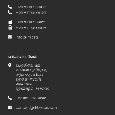
+୬୩ ୨ ୮୫୮୦ ୫୬୦୦
+୬୩ ୨ ୮୮୪୫ ୦୫୬୩
+୬୩ ୨ ୮୫୮୦ ୫୬୯୯
+୬୩ ୨ ୮୮୪୫ ୦୬୦୬
info@irri.org
ଯୋଗାଯୋଗ ଠିକଣା
ଆନ୍ତର୍ଜାତୀୟ ଧାନ
ଗବେଷଣା ପ୍ରତିଷ୍ଠାନ,
ଓଡ଼ିଶା ହବ୍ କାର୍ଯାଳୟ,
ପ୍ଲଟ ନଂ ୩୪୦/ସି,
ସହୀଦ ନଗର,
ଭୁବନେଶ୍ୱର, ୭୫୧୦୦୭
+୯୧ ୬୭୪-୨୫୮ ୪୯୪୯
contact@rkb-odisha.in