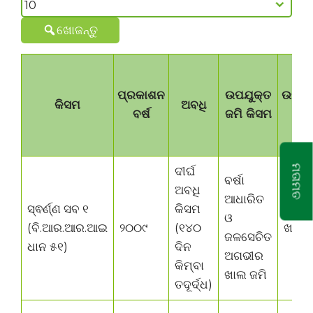
ଖୋଜନ୍ତୁ
ପ୍ରକାଶନ
ଉପଯୁକ୍ତ
ଉପଯୁ
କିସମ
ଅବଧି
ବର୍ଷ
ଜମି କିସମ
ଋତ
ମତାମତ
ଦୀର୍ଘ
ବର୍ଷା
ଅବଧି
ଆଧାରିତ
ସ୍ଵର୍ଣ୍ଣ ସବ ୧
କିସମ
ଓ
(ବି.ଆର.ଆର.ଆଇ
୨୦୦୯
(୧୪୦
ଖରିଫ
ଜଳସେଚିତ
ଧାନ ୫୧)
ଦିନ
ଅଗଭୀର
କିମ୍ବା
ଖାଲ ଜମି
ତଦୂର୍ଦ୍ଧ)