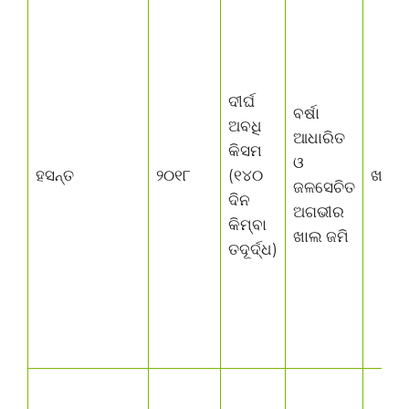
ଦୀର୍ଘ
ବର୍ଷା
ଅବଧି
ଆଧାରିତ
କିସମ
ଓ
ହସନ୍ତ
୨୦୧୮
(୧୪୦
ଖରିଫ
ଜଳସେଚିତ
ଦିନ
ଅଗଭୀର
କିମ୍ବା
ଖାଲ ଜମି
ତଦୂର୍ଦ୍ଧ)