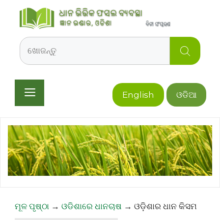
Skip
to
content
Search
Menu
English
ଓଡିଆ
ମୂଳ ପୃଷ୍ଠା
→
ଓଡିଶାରେ ଧାନଚାଷ
→
ଓଡ଼ିଶାର ଧାନ କିସମ