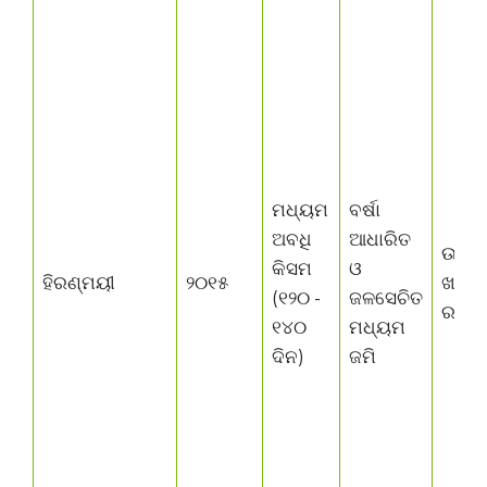
ମଧ୍ୟମ
ବର୍ଷା
ଅବଧି
ଆଧାରିତ
ଉଭୟ
କିସମ
ଓ
ହିରଣ୍ମୟୀ
୨୦୧୫
ଖରିଫ
(୧୨୦ -
ଜଳସେଚିତ
ରବି
୧୪୦
ମଧ୍ୟମ
ଦିନ)
ଜମି