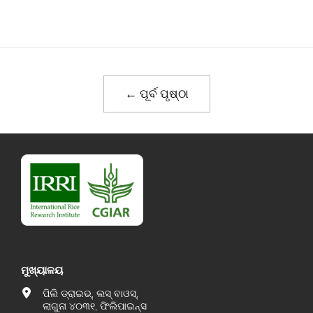
← ପୂର୍ବ ପୃଷ୍ଠା
ମୁଖ୍ୟାଳୟ
ପିଲି ଡ୍ରାଇଭ୍, ଲସ୍ ବାଓସ୍,
ଲାଗୁନା ୪୦୩୧, ଫିଲିପାଇନ୍ସ