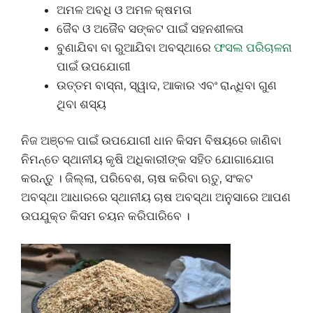
ଅମଳ ଅବଧି ଓ ଅମଳ କ୍ଷମତା
ଜୈବ ଓ ଅଜୈବ ସଙ୍କଟ ପାଇଁ ସହନଶୀଳତା
ବୁଣାଯିବା ବା ରୁଆଯିବା ଅବସ୍ଥାରେ
ଫସଲ ପରିଚାଳନା
ପାଇଁ ଉପଯୋଗୀ
ଉତ୍ତମ ବାସ୍ନା, ସ୍ୱାଦ, ଆକାର ଏବଂ ରାନ୍ଧିବା ଗୁଣ
ଥିବା ଶସ୍ୟ
ନିଜ ଅଞ୍ଚଳ ପାଇଁ ଉପଯୋଗୀ ଧାନ କିସମ ବିଷୟରେ ଜାଣିବା
ନିମନ୍ତେ ସ୍ଥାନୀୟ କୃଷି ଅଧିକାରୀଙ୍କ ସହିତ ଯୋଗାଯୋଗ
କରନ୍ତୁ । ଜିଲ୍ଲା, ପରିବେଶ, ଚାଷ କରିବା ଋତୁ, ସଂକଟ
ଅବସ୍ଥା ଆଧାରରେ ସ୍ଥାନୀୟ ଚାଷ ଅବସ୍ଥା ଅନୁସାରେ ଆପଣ
ଉପଯୁକ୍ତ କିସମ ଚୟନ କରିପାରିବେ ।