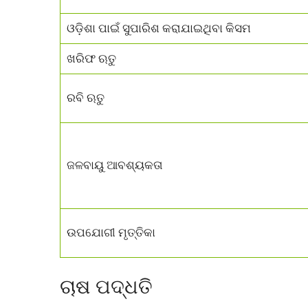
ଓଡ଼ିଶା ପାଇଁ ସୁପାରିଶ କରାଯାଇଥିବା କିସମ
ଖରିଫ ଋତୁ
ରବି ଋତୁ
ଜଳବାୟୁ ଆବଶ୍ୟକତା
ଉପଯୋଗୀ ମୃତ୍ତିକା
ଚାଷ ପଦ୍ଧତି