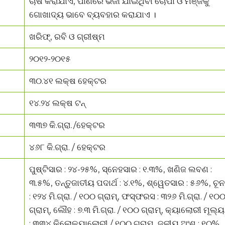
ଚାଷ କରାଯାଏ, ପାଣିରେ ଭିଜା ଯାଇଥିବା ଚୋପା ଓ ମଞ୍ଜିକୁ
ଗୋଖାଦ୍ୟ ଭାବେ ବ୍ୟବହାର କରାଯାଏ ।
ଖରିଫ୍, ରବି ଓ ଗ୍ରୀଷ୍ମ
୨୦୧୨-୨୦୧୫
୩୦.୪୧ ଲକ୍ଷ ହେକ୍ଟର
୧୪.୨୪ ଲକ୍ଷ ଟନ୍
୩୩୭ କି.ଗ୍ରା./ହେକ୍ଟର
୪୬୮ କି.ଗ୍ରା. / ହେକ୍ଟର
ପୁଷ୍ଟିସାର : ୨୪-୨୫%, ସ୍ନେହସାର : ୧.୩%, ଖଣିଜ ଲବଣ :
୩.୫%, ତନ୍ତୁଜାତୀୟ ପଦାର୍ଥ : ୪.୧%, ଶ୍ୱେତସାର : ୫୬%, ଚୂନ
: ୧୨୪ ମି.ଗ୍ରା. / ୧୦୦ ଗ୍ରାମ୍, ଫସ୍ଫରସ : ୩୨୬ ମି.ଗ୍ରା. / ୧୦
ଗ୍ରାମ୍, ଲୌହ : ୭.୩ ମି.ଗ୍ରା. / ୧୦୦ ଗ୍ରାମ୍, କ୍ୟାଲୋରୀ ମୂଲ୍ୟ
: ୩୩୪ କିଲୋକ୍ୟାଲୋରୀ / ୧୦୦ ଗ୍ରାମ୍, ଜଳୀୟ ଅଂଶ : ୧୦%