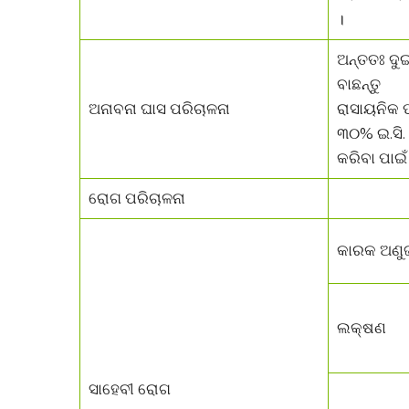
।
ଅନ୍ତତଃ ଦୁଇ
ବାଛନ୍ତୁ
ଅନାବନା ଘାସ ପରିଚାଳନା
ରାସାୟନିକ ପ
୩୦% ଇ.ସି. 
କରିବା ପାଇ
ରୋଗ ପରିଚାଳନା
କାରକ ଅଣୁ
ଲକ୍ଷଣ
ସାହେବୀ ରୋଗ