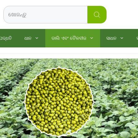
Search
ପଦ୍ଧତି
ଧାନ
ଡାଲି ଏବଂ ତୈଳବୀଜ
ସାଧନ