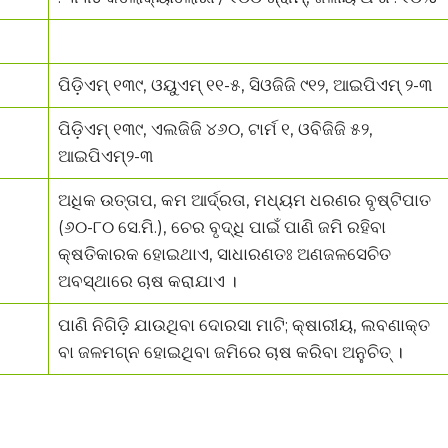
ପିଡ଼ିଏମ୍ ୧୩୯, ଓୟୁଏମ୍ ୧୧-୫, ସିଓଜିଜି ୯୧୨, ଆଇପିଏମ୍ ୨-୩
ପିଡ଼ିଏମ୍ ୧୩୯, ଏଲଜିଜି ୪୬୦, ଟାର୍ମ ୧, ଓବିଜିଜି ୫୨,
ଆଇପିଏମ୍୨-୩
ଅଧିକ ଉତ୍ତାପ, କମ ଆର୍ଦ୍ରତା, ମଧ୍ୟମ ଧରଣର ବୃଷ୍ଟିପାତ
(୬୦-୮୦ ସେ.ମି.), ଚେର ବୃଦ୍ଧି ପାଇଁ ପାଣି ଜମି ରହିବା
କ୍ଷତିକାରକ ହୋଇଥାଏ, ସାଧାରଣତଃ ଅଣଜଳସେଚିତ
ଅବସ୍ଥାରେ ଚାଷ କରାଯାଏ ।
ପାଣି ନିଗିଡ଼ି ଯାଉଥିବା ଦୋରସା ମାଟି; କ୍ଷାରୀୟ, ଲବଣାକ୍ତ
ବା ଜଳମଗ୍ନ ହୋଇଥିବା ଜମିରେ ଚାଷ କରିବା ଅନୁଚିତ୍ ।