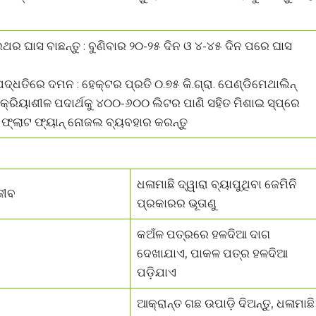
ଥର ଘାସ ବାଛନ୍ତୁ : ବୁଣିବାର ୨୦-୨୫ ଦିନ ଓ ୪-୪୫ ଦିନ ପରେ ଘାସ
ଦ୍ଧତିରେ ଦମନ : ହେକ୍ଟର ପ୍ରତି ୦.୭୫ କି.ଗ୍ରା. ପେଣ୍ଡିମେଥାଲିନ୍
କ୍ରିୟାଶୀଳ ପଦାର୍ଥକୁ ୪୦୦-୬୦୦ ଲିଟର ପାଣି ସହିତ ମିଶାଇ ସ୍ପ୍ରେ
ଁ ଫ୍ଲାଟ ଫ୍ୟାନ୍ ନୋଜଲ ବ୍ୟବହାର କରନ୍ତୁ
ଧଳାମାଛି ଦ୍ୱାରା ବ୍ୟାପୁଥିବା ଜେମିନି
ଜୀବ
ପ୍ରକାରର ଭୂତାଣୁ
କଅଁଳ ପତ୍ରରେ ହଳଦିଆ ଦାଗ
ଦେଖାଯାଏ, ପାକଳ ପତ୍ର ହଳଦିଆ
ପଡ଼ିଯାଏ
ଆକ୍ରାନ୍ତ ଗଛ ଉପାଡ଼ି ଦିଅନ୍ତୁ, ଧଳାମାଛି