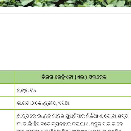
ଭିଗନା ରେଡ଼ିଏଟା (ଏଲ.) ଓଲଜେକ
ମୁଙ୍ଗ ବିନ୍
ଭାରତ ଓ କେନ୍ଦ୍ରୀୟ ଏସିଆ
ଖାଦ୍ୟରେ ଉନ୍ନତ ମାନର ପୁଷ୍ଟିସାର ମିଳିଥାଏ, ଗୋଟା ଶସ୍ୟ
ବା ଡାଲି ହିସାବରେ ବ୍ୟବହାର କରାଯାଏ, ସବୁଜ ସାର ଭାବେ