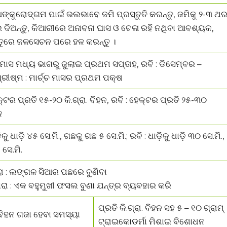
ଙ୍କୁରୋଦ୍ଗମ ପାଇଁ ଭଲଭାବେ ଜମି ପ୍ରସ୍ତୁତି କରନ୍ତୁ, ଜମିକୁ ୨-୩ ଥ
 ଦିଅନ୍ତୁ, କିଆରୀରେ ଅନାବନା ଘାସ ଓ ଟେଳା ରହି ନଥିବା ଆବଶ୍ୟକ,
ତୁରେ ଜଳସେଚନ ପରେ ହଳ କରନ୍ତୁ ।
୍ ମାସ ମଧ୍ୟ ଭାଗରୁ ଜୁଲାଇ ପ୍ରଥମ ସପ୍ତାହ, ରବି : ଡିସେମ୍ବର –
୍ରୀଷ୍ମ : ମାର୍ଚ୍ଚ ମାସର ପ୍ରଥମ ପକ୍ଷ
୍ଟର ପ୍ରତି ୧୫-୨୦ କି.ଗ୍ରା. ବିହନ, ରବି : ହେକ୍ଟର ପ୍ରତି ୨୫-୩୦
ନ
ିକୁ ଧାଡ଼ି ୪୫ ସେ.ମି., ଗଛକୁ ଗଛ ୫ ସେ.ମି.; ରବି : ଧାଡ଼ିକୁ ଧାଡ଼ି ୩୦ ସେ.ମି.,
ସେ.ମି.
ରା : ଲଙ୍ଗଳ ସିଆର ପଛରେ ବୁଣିବା
ାରା : ଏକ ବହୁମୁଖୀ ଫସଲ ବୁଣା ଯନ୍ତ୍ର ବ୍ୟବହାର କରି
ପ୍ରତି କି.ଗ୍ରା. ବିହନ ସହ ୫ – ୧୦ ଗ୍ରାମ୍
 ବିହନ ଗଜା ହେବା ସମସ୍ୟା
ଟ୍ରାଇକୋଡର୍ମା ମିଶାଇ ବିଶୋଧନ