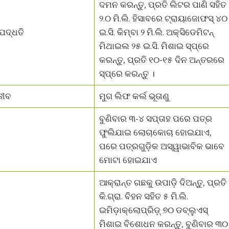
ଦମନ କରନ୍ତୁ, ପ୍ରତି ଲିଟର ପାଣି ସହିତ
୨.୦ ମି.ଲି. ହିସାବରେ ଟ୍ରାୟାଜୋଫସ୍ ୪୦
ପଦ୍ଧତି
ଇ.ସି. କିମ୍ବା ୨ ମି.ଲି. ଅକ୍ସିଡେମିଟନ୍
ମିଥାଇଲ ୨୫ ଇ.ସି. ମିଶାଇ ସ୍ପ୍ରେ
କରନ୍ତୁ, ପ୍ରତି ୧୦-୧୫ ଦିନ ଅନ୍ତରରେ
ସ୍ପ୍ରେ କରନ୍ତୁ ।
ଜୀବ
ମୁଗ ଲିଫ କର୍ଲ ଭୂତାଣୁ
ବୁଣିବାର ୩-୪ ସପ୍ତାହ ପରେ ପତ୍ର
ଫୁଲିଯାଇ ଲୋଚାକୋଚା ହୋଇଯାଏ,
ପରେ ପତ୍ରଗୁଡ଼ିକ ଅସ୍ୱାଭାବିକ ଭାବେ
ମୋଟା ହୋଇଯାଏ
ଆକ୍ରାନ୍ତ ଗଛକୁ ଉପାଡ଼ି ଦିଅନ୍ତୁ, ପ୍ରତି
କି.ଗ୍ରା. ବିହନ ସହିତ ୫ ମି.ଲି.
ଇମିଡ଼ାକ୍ଲୋପ୍ରିଡ଼୍ ୭୦ ଡବ୍ଲୁଏସ୍
ମିଶାଇ ବିଶୋଧନ କରନ୍ତୁ, ବୁଣିବାର ୩୦