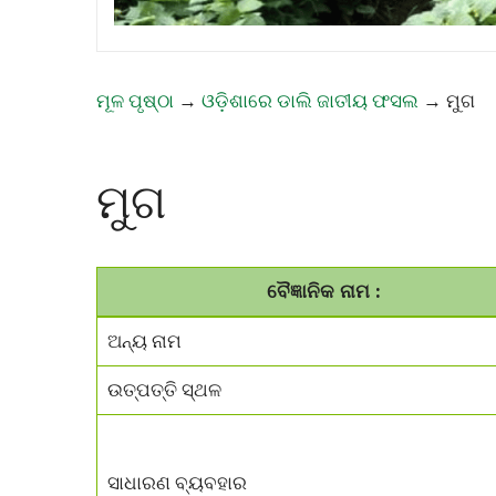
ମୂଳ ପୃଷ୍ଠା
→
ଓଡ଼ିଶାରେ ଡାଲି ଜାତୀୟ ଫସଲ
→
ମୁଗ
ମୁଗ
ବୈଜ୍ଞାନିକ ନାମ :
ଅନ୍ୟ ନାମ
ଉତ୍ପତ୍ତି ସ୍ଥଳ
ସାଧାରଣ ବ୍ୟବହାର