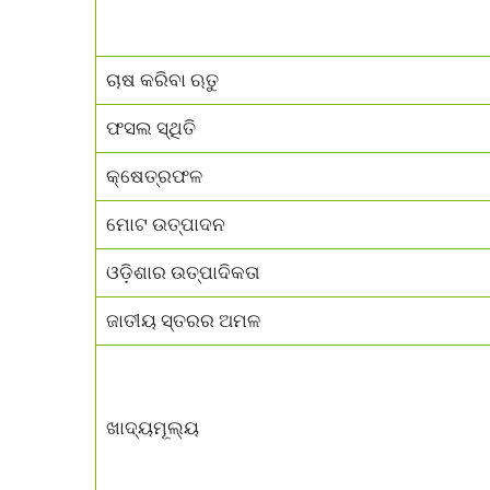
ଚାଷ କରିବା ଋତୁ
ଫସଲ ସ୍ଥିତି
କ୍ଷେତ୍ରଫଳ
ମୋଟ ଉତ୍ପାଦନ
ଓଡ଼ିଶାର ଉତ୍ପାଦିକତା
ଜାତୀୟ ସ୍ତରର ଅମଳ
ଖାଦ୍ୟମୂଲ୍ୟ