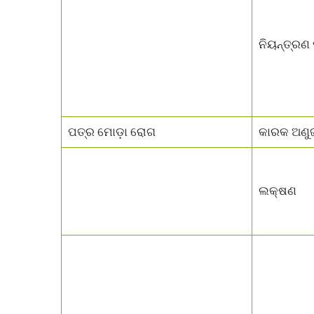
ନିୟନ୍ତ୍ରଣ 
ପତ୍ର ମୋଡ଼ା ରୋଗ
କାରକ ଅଣୁ
ଲକ୍ଷଣ