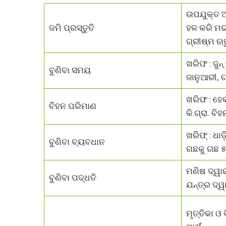
ଉପଯୁକ୍ତ ଅ
ଜମି ପ୍ରସ୍ତୁତି
ହଳ କରି ମଇ
ଗ୍ରୀଷ୍ମ ଋ
ଖରିଫ : ଜୁନ
ବୁଣିବା ସମୟ
ଜାନୁଆରୀ, ଗ
ଖରିଫ : ହେକ
ବିହନ ପରିମାଣ
କି.ଗ୍ରା. ବିହ
ଖରିଫ୍ : ଧାଡ଼
ବୁଣିବା ବ୍ୟବଧାନ
ଗଛକୁ ଗଛ ୫ 
ମଣିଷ ଦ୍ୱା
ବୁଣିବା ପଦ୍ଧତି
ଯନ୍ତ୍ର ଦ୍ୱ
ମୃତ୍ତିକା ଓ