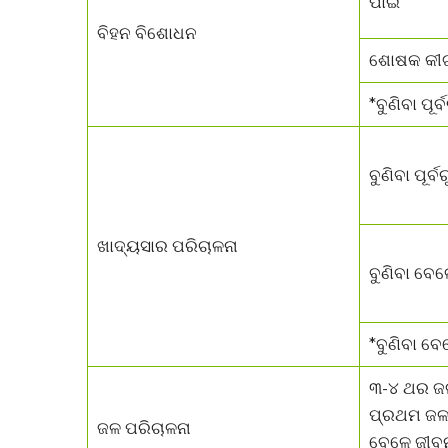
ପାଇଁ
ବିହନ ବିଶୋଧନ
ଶୋଷକ କୀଟ
*ବୁଣିବା ପୂର
ବୁଣିବା ପୂର୍ବର
ଖାଦ୍ୟସାର ପରିଚାଳନା
ବୁଣିବା ବେଳ
*ବୁଣିବା ବ
୩-୪ ଥର ଜ
ପ୍ରଥମ ଜଳସ
ଜଳ ପରିଚାଳନା
ବେଳେ ଜୀବନ 