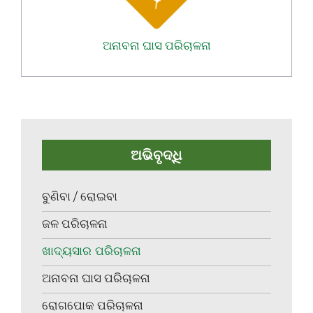
ଅନାବନା ଘାସ ପରିଚାଳନା
ଅଭିବୃଦ୍ଧି
ବୁଣିବା / ରୋଇବା
ଜଳ ପରିଚାଳନା
ଖାଦ୍ୟସାର ପରିଚାଳନା
ଅନାବନା ଘାସ ପରିଚାଳନା
ରୋଗପୋକ ପରିଚାଳନା