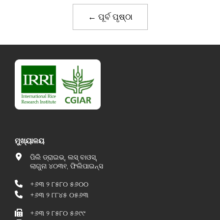
← ପୂର୍ବ ପୃଷ୍ଠା
ମୁଖ୍ୟାଳୟ
ପିଲି ଡ୍ରାଇଭ୍, ଲସ୍ ବାଓସ୍,
ଲାଗୁନା ୪୦୩୧, ଫିଲିପାଇନ୍ସ
+୬୩ ୨ ୮୫୮୦ ୫୬୦୦
+୬୩ ୨ ୮୮୪୫ ୦୫୬୩
+୬୩ ୨ ୮୫୮୦ ୫୬୯୯