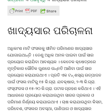
ଖାଦ୍ୟସାର ପରିଚାଳନା
ଅଧିକାଂଶ ମାଟି ଫସଲକୁ ସୀମିତ ପରିମାଣର ଖାଦ୍ୟସାର
ଯୋଗାଇଥାନ୍ତି । ତେଣୁ ଅଧିକ ଅମଳ ପାଇବା ପାଇଁ ସାର
ପ୍ରୟୋଗ କରାଯିବା ଆବଶ୍ୟକ । କେତେକ କ୍ଷେତ୍ରରେ
ମୃତ୍ତିକାର ଭୌତିକ ଗୁଣରେ ଉନ୍ନତି ଆଣିବା ପାଇଁ ସାର
ପ୍ରୟୋଗ କରାଯାଇଥାଏ । ପ୍ରତି ଏକ ଟନ୍ ଶସ୍ୟ ଉତ୍ପାଦନ
ପାଇଁ ଫସଲ ମାଟିରୁ ୧୫ କି.ଗ୍ରା. ଯବକ୍ଷାର, ୨-୩ କି.ଗ୍ରା.
ଫସ୍ଫରସ ଓ ୧୫-୨୦ କି.ଗ୍ରା. ପଟାସ ଗ୍ରହଣ କରିଥାଏ । ଏହି
ଆଧାରରେ ପ୍ରୟୋଗ କରାଯାଉଥିବା ସାରର ପ୍ରକାର ଓ
ପରିମାଣ ନିର୍ଣ୍ଣୟ କରାଯାଇଥାଏ । ଚାଷ କରାଯାଉଥିବା କିସମ,
ପରିବେଶ, ଫସଲର ଅବସ୍ଥା, ପାଣିପାଗ ଓ ଖାଦ୍ୟସାର