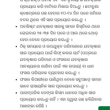
ପ୍ରୟୋଗ କରି ମାଟିରେ ମିଶାଇ ଦିଅନ୍ତୁ । ଛଟାବୁଣା
କ୍ଷେତ୍ରରେ ଗଛ ହେବାର ୧୦-୧୪ ଦିନ ପରେ ଜମିରେ
ବତର ଥିଲେ ଏହି ସାର ପ୍ରୟୋଗ କରନ୍ତୁ ।
ଅବଶିଷ୍ଟ ଯବକ୍ଷାର ସାରକୁ ସମାନ କିସ୍ତିରେ ଥରେ
ରୋଇବାର ୨୫-୩୫ ଦିନ ପରେ ଓ ଆଉ ଥରେ ଥୋଡ଼
ହେବା ବେଳେ ପ୍ରୟୋଗ କରନ୍ତୁ ।
ଠିକ୍ ସମୟରେ ଓ ଉପଯୁକ୍ତ ପରିମାଣରେ ଯବକ୍ଷାର
ସାର ପ୍ରୟୋଗ ପାଇଁ ଲିଫ୍ କଲର ଚାର୍ଟ (ପତ୍ରରେ
ଯବକ୍ଷାର ପରିମାଣ ଓ ଫସଲର ଯବକ୍ଷାର
ଆବଶ୍ୟକତା ଜାଣିବା ପାଇଁ ଏକ ଉପାୟ) ବା ଧାନ
ଫସଲ ପରିଚାଳକ ବ୍ୟବହାର କରନ୍ତୁ ।
ଫସଲ କିଆରୀରେ ପାଣିଥିବା ବେଳେ ସବୁଆଡ଼େ ସମାନ
ଭାବେ ରାସାୟନିକ ସାର ପ୍ରୟୋଗ କରନ୍ତୁ ।
ପାରମ୍ପରିକ ଡେଙ୍ଗା କିସମ ଧାନରେ ଅଧିକ ସାର
ପ୍ରୟୋଗ କରନ୍ତୁ ନାହିଁ । ଏହା ଦ୍ୱାରା ଗଛ ଢଳିଯିବାର
ଆଶଙ୍କା ରହିଛି ।