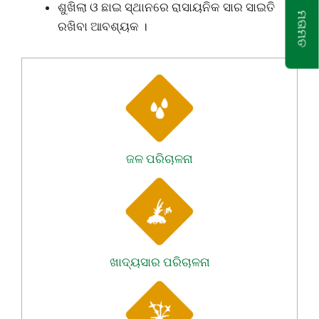
ଶୁଖିଲା ଓ ଛାଇ ସ୍ଥାନରେ ରାସାୟନିକ ସାର ସାଇତି
ମତାମତ
ରଖିବା ଆବଶ୍ୟକ ।
ଜଳ ପରିଚାଳନା
ଖାଦ୍ୟସାର ପରିଚାଳନା