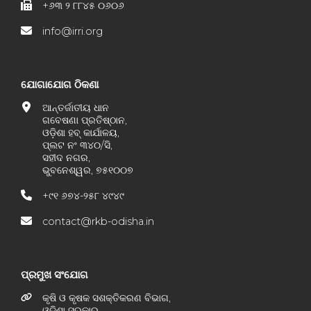
+୬୩ ୨ ୮୮୪୫ ୦୬୦୬
info@irri.org
ଯୋଗାଯୋଗ ଠିକଣା
ଆନ୍ତର୍ଜାତୀୟ ଧାନ
ଗବେଷଣା ପ୍ରତିଷ୍ଠାନ,
ଓଡ଼ିଶା ହବ୍ କାର୍ଯାଳୟ,
ପ୍ଲଟ ନଂ ୩୪୦/ସି,
ସହୀଦ ନଗର,
ଭୁବନେଶ୍ୱର, ୭୫୧୦୦୭
+୯୧ ୬୭୪-୨୫୮ ୪୯୪୯
contact@rkb-odisha.in
ପ୍ରମୁଖ ସଂଯୋଗ
କୃଷି ଓ କୃଷକ ସଶକ୍ତିକରଣ ବିଭାଗ,
ଓଡ଼ିଶା ସରକାର