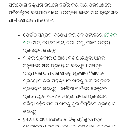
ପ୍ରୟୋଗ ଦକ୍ଷତା ଉପରେ ନିର୍ଭର କରି ସାର ପରିମାଣରେ
ପରିବର୍ତ୍ତନ କରାଯାଇପାରେ । ଉତ୍ତମ ଭାବେ ସାର ବ୍ୟବହାର
ପାଇଁ ସୋପାନ ମାନ ହେଲା:
ଯେଉଁଠି ସମ୍ଭବ, ବିଶେଷ କରି ତଳି ପଟାଳିରେ
ଜୈବିକ
ଖତ
(ଖତ, କମ୍ପୋଷ୍ଟ, ନଡ଼ା, ତଷୁ, ଗଛର ପତ୍ର)
ପ୍ରୟୋଗ କରନ୍ତୁ ।
ମାଟିର ପ୍ରକାର ଓ ଆଶା କରାଯାଉଥିବା ଅମଳ
ଅନୁସାରେ ସାର ପ୍ରୟୋଗ କରନ୍ତୁ । ସମସ୍ତ
ଫସ୍ଫରସ ଓ ପଟାସ ସାରକୁ ମୂଳସାର ହିସାବରେ
ପ୍ରୟୋଗ କରି ଯବକ୍ଷାର ସାରକୁ ୨-୩ କିସ୍ତିରେ
ପ୍ରୟୋଗ କରନ୍ତୁ । ବାଲିଆ ମାଟିରେ ହେକ୍ଟର
ପ୍ରତି ଅଧିକ ୧୦-୧୫ କି.ଗ୍ରା. ପଟାସ ପ୍ରୟୋଗ
କରିବା ସହିତ ପଟାସ ସାରକୁ ଦୁଇ କିସ୍ତିରେ ପ୍ରୟୋଗ
କରନ୍ତୁ ।
ବୁଣିବା ଅଥବା ରୋଇବାର ଠିକ୍ ପୂର୍ବରୁ ସମସ୍ତ
ଫସ୍ଫରସ୍ ଓ ପଟାସ ଏବଂ ଏକ-ତୃତୀୟାଂଶ ଯବକ୍ଷାର