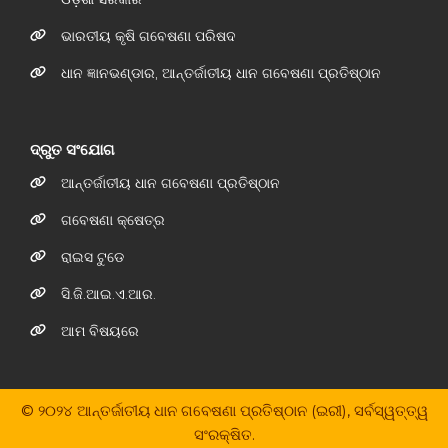
ଭାରତୀୟ କୃଷି ଗବେଷଣା ପରିଷଦ
ଧାନ ଜ୍ଞାନଭଣ୍ଡାର, ଆନ୍ତର୍ଜାତୀୟ ଧାନ ଗବେଷଣା ପ୍ରତିଷ୍ଠାନ
ଦ୍ରୁତ ସଂଯୋଗ
ଆନ୍ତର୍ଜାତୀୟ ଧାନ ଗବେଷଣା ପ୍ରତିଷ୍ଠାନ
ଗବେଷଣା କ୍ଷେତ୍ର
ରାଇସ ଟୁଡେ
ସି.ଜି.ଆଇ.ଏ.ଆର.
ଆମ ବିଷୟରେ
© ୨୦୨୪ ଆନ୍ତର୍ଜାତୀୟ ଧାନ ଗବେଷଣା ପ୍ରତିଷ୍ଠାନ (ଇରୀ), ସର୍ବସ୍ୱତ୍ତ୍ୱ
ସଂରକ୍ଷିତ.