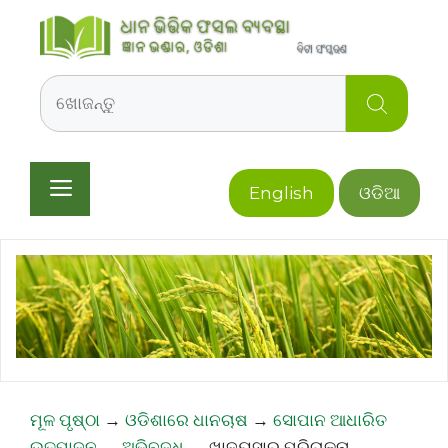
Skip
to
content
Search
Menu
English
ଓଡିଆ
ମୂଳ ପୃଷ୍ଠା
→
ଓଡିଶାରେ ଧାନଚାଷ
→
ସୋପାନ ଆଧାରିତ
ଉତ୍ପାଦନ
→
ଅଭିବୃଦ୍ଧି
→
ଖାଦ୍ୟସାର ପରିଚାଳନା