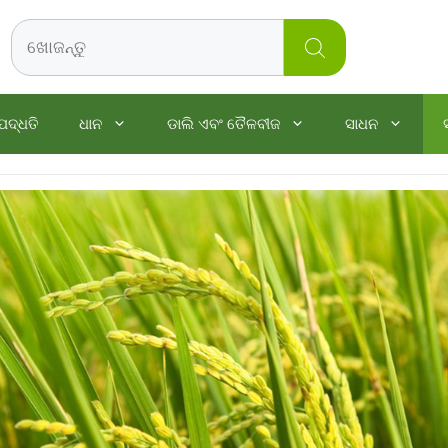
Search
ପଦ୍ଧତି
ଧାନ
ଡାଲି ଏବଂ ତୈଳବୀଜ
ସାଧନ