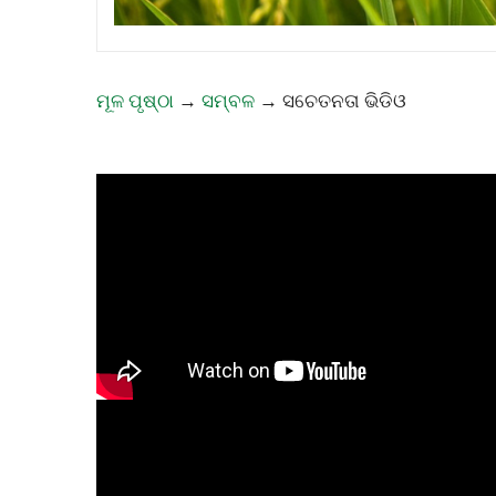
ମୂଳ ପୃଷ୍ଠା
→
ସମ୍ବଳ
→
ସଚେତନତା ଭିଡିଓ