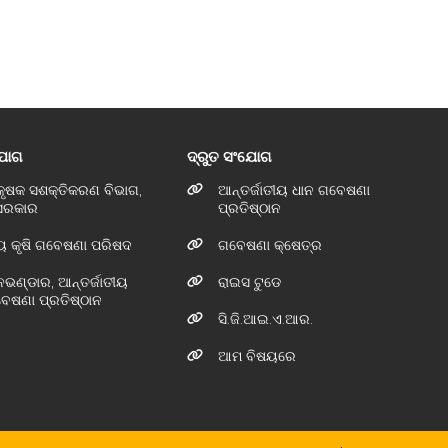
ଯୋଗ
ଦ୍ରୁତ ସଂଯୋଗ
 କୃଷକ ସଶକ୍ତିକରଣ ବିଭାଗ,
ଆନ୍ତର୍ଜାତୀୟ ଧାନ ଗବେଷଣା
 ସରକାର
ପ୍ରତିଷ୍ଠାନ
ୟ କୃଷି ଗବେଷଣା ପରିଷଦ
ଗବେଷଣା କ୍ଷେତ୍ର
ଞାନଭଣ୍ଡାର, ଆନ୍ତର୍ଜାତୀୟ
ରାଇସ ଟୁଡେ
େଷଣା ପ୍ରତିଷ୍ଠାନ
ସି.ଜି.ଆଇ.ଏ.ଆର.
ଆମ ବିଷୟରେ