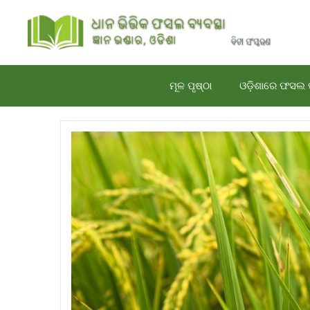
Skip
to
content
ମୂଳ ପୃଷ୍ଠା
ଓଡ଼ିଶାରେ ଫସଲ 