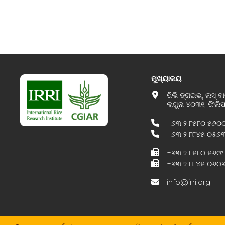
ମୁଖ୍ୟାଳୟ
ପିଲି ଡ୍ରାଇଭ୍, ଲସ୍ ବା
ଲାଗୁନା ୪୦୩୧, ଫିଲି
+୬୩ ୨ ୮୫୮୦ ୫୬୦
+୬୩ ୨ ୮୮୪୫ ୦୫୬
+୬୩ ୨ ୮୫୮୦ ୫୬୯୯
+୬୩ ୨ ୮୮୪୫ ୦୬୦
info@irri.org