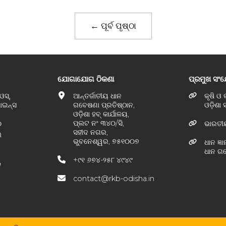
← ପୂର୍ବ ପୃଷ୍ଠା
ଯୋଗାଯୋଗ ଠିକଣା
ପ୍ରମୁଖ ସଂ
ଓସ୍,
ଆନ୍ତର୍ଜାତୀୟ ଧାନ
କୃଷି ଓ
ପାଇନ୍ସ
ଗବେଷଣା ପ୍ରତିଷ୍ଠାନ,
ଓଡ଼ିଶା
ଓଡ଼ିଶା ହବ୍ କାର୍ଯାଳୟ,
ପ୍ଲଟ ନଂ ୩୪୦/ସି,
୦
ଭାରତୀ
ସହୀଦ ନଗର,
୩
ଭୁବନେଶ୍ୱର, ୭୫୧୦୦୭
ଧାନ ଜ୍
ଧାନ ଗବ
+୯୧ ୬୭୪-୨୫୮ ୪୯୪୯
୬
contact@rkb-odisha.in