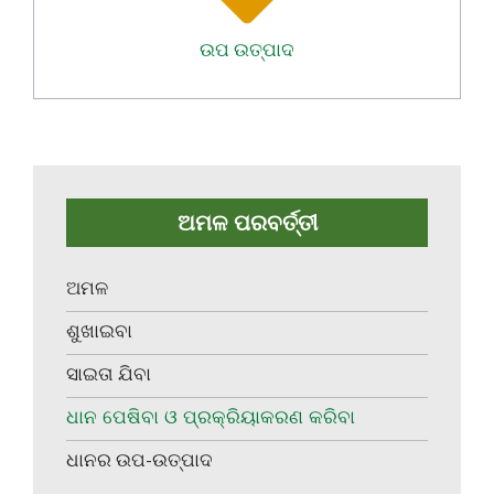
ଉପ ଉତ୍ପାଦ
ଅମଳ ପରବର୍ତ୍ତୀ
ଅମଳ
ଶୁଖାଇବା
ସାଇତା ଯିବା
ଧାନ ପେଷିବା ଓ ପ୍ରକ୍ରିୟାକରଣ କରିବା
ଧାନର ଉପ-ଉତ୍ପାଦ