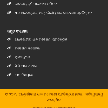
ଭାରତୀୟ କୃଷି ଗବେଷଣା ପରିଷଦ
ଧାନ ଜ୍ଞାନଭଣ୍ଡାର, ଆନ୍ତର୍ଜାତୀୟ ଧାନ ଗବେଷଣା ପ୍ରତିଷ୍ଠାନ
ଦ୍ରୁତ ସଂଯୋଗ
ଆନ୍ତର୍ଜାତୀୟ ଧାନ ଗବେଷଣା ପ୍ରତିଷ୍ଠାନ
ଗବେଷଣା କ୍ଷେତ୍ର
ରାଇସ ଟୁଡେ
ସି.ଜି.ଆଇ.ଏ.ଆର.
ଆମ ବିଷୟରେ
© ୨୦୨୪ ଆନ୍ତର୍ଜାତୀୟ ଧାନ ଗବେଷଣା ପ୍ରତିଷ୍ଠାନ (ଇରୀ), ସର୍ବସ୍ୱତ୍ତ୍ୱ
ସଂରକ୍ଷିତ.