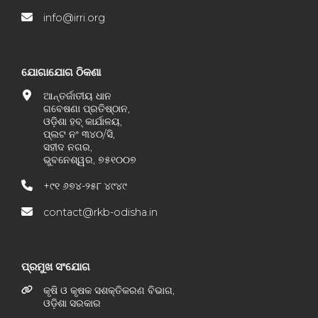
info@irri.org
ଯୋଗାଯୋଗ ଠିକଣା
ଆନ୍ତର୍ଜାତୀୟ ଧାନ
ଗବେଷଣା ପ୍ରତିଷ୍ଠାନ,
ଓଡ଼ିଶା ହବ୍ କାର୍ଯାଳୟ,
ପ୍ଲଟ ନଂ ୩୪୦/ସି,
ସହୀଦ ନଗର,
ଭୁବନେଶ୍ୱର, ୭୫୧୦୦୭
+୯୧ ୬୭୪-୨୫୮ ୪୯୪୯
contact@rkb-odisha.in
ପ୍ରମୁଖ ସଂଯୋଗ
କୃଷି ଓ କୃଷକ ସଶକ୍ତିକରଣ ବିଭାଗ,
ଓଡ଼ିଶା ସରକାର