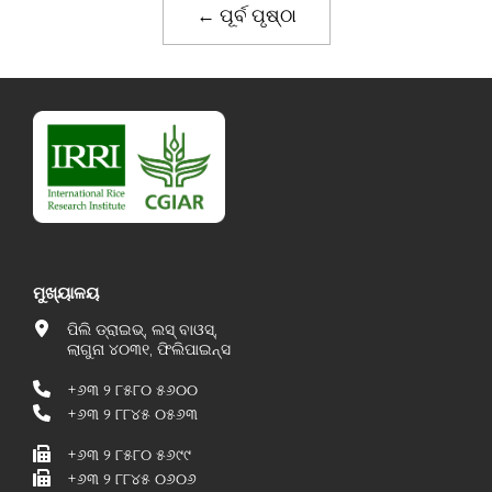
← ପୂର୍ବ ପୃଷ୍ଠା
ମୁଖ୍ୟାଳୟ
ପିଲି ଡ୍ରାଇଭ୍, ଲସ୍ ବାଓସ୍,
ଲାଗୁନା ୪୦୩୧, ଫିଲିପାଇନ୍ସ
+୬୩ ୨ ୮୫୮୦ ୫୬୦୦
+୬୩ ୨ ୮୮୪୫ ୦୫୬୩
+୬୩ ୨ ୮୫୮୦ ୫୬୯୯
+୬୩ ୨ ୮୮୪୫ ୦୬୦୬