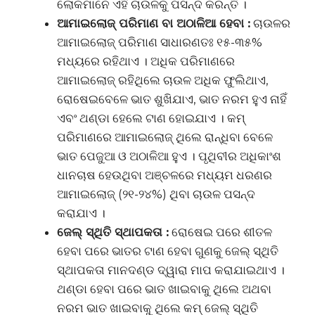
ଲୋକମାନେ ଏହି ଚାଉଳକୁ ପସନ୍ଦ କରନ୍ତି ।
ଆମାଇଲୋଜ୍ ପରିମାଣ ବା ଅଠାଳିଆ ହେବା :
ଚାଉଳର
ଆମାଇଲୋଜ୍ ପରିମାଣ ସାଧାରଣତଃ ୧୫-୩୫%
ମଧ୍ୟରେ ରହିଥାଏ । ଅଧିକ ପରିମାଣରେ
ଆମାଇଲୋଜ୍ ରହିଥିଲେ ଚାଉଳ ଅଧିକ ଫୁଲିଥାଏ,
ରୋଷେଇବେଳେ ଭାତ ଶୁଖିଯାଏ, ଭାତ ନରମ ହୁଏ ନାହିଁ
ଏବଂ ଥଣ୍ଡା ହେଲେ ଟାଣ ହୋଇଯାଏ । କମ୍
ପରିମାଣରେ ଆମାଇଲୋଜ୍ ଥିଲେ ରାନ୍ଧିବା ବେଳେ
ଭାତ ପେଜୁଆ ଓ ଅଠାଳିଆ ହୁଏ । ପୃଥିବୀର ଅଧିକାଂଶ
ଧାନଚାଷ ହେଉଥିବା ଅଞ୍ଚଳରେ ମଧ୍ୟମ ଧରଣର
ଆମାଇଲୋଜ୍ (୨୧-୨୪%) ଥିବା ଚାଉଳ ପସନ୍ଦ
କରାଯାଏ ।
ଜେଲ୍ ସ୍ଥିତି ସ୍ଥାପକତା :
ରୋଷେଇ ପରେ ଶୀତଳ
ହେବା ପରେ ଭାତର ଟାଣ ହେବା ଗୁଣକୁ ଜେଲ୍ ସ୍ଥିତି
ସ୍ଥାପକତା ମାନଦଣ୍ଡ ଦ୍ୱାରା ମାପ କରାଯାଇଥାଏ ।
ଥଣ୍ଡା ହେବା ପରେ ଭାତ ଖାଇବାକୁ ଥିଲେ ଅଥବା
ନରମ ଭାତ ଖାଇବାକୁ ଥିଲେ କମ୍ ଜେଲ୍ ସ୍ଥିତି