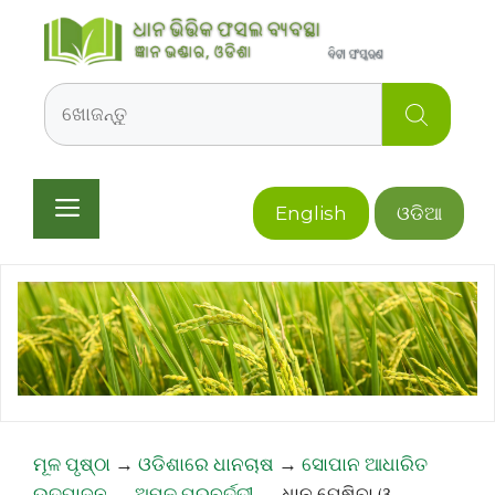
Skip
to
content
Search
Menu
English
ଓଡିଆ
ମୂଳ ପୃଷ୍ଠା
→
ଓଡିଶାରେ ଧାନଚାଷ
→
ସୋପାନ ଆଧାରିତ
ଉତ୍ପାଦନ
→
ଅମଳ ପରବର୍ତ୍ତୀ
→
ଧାନ ପେଷିବା ଓ