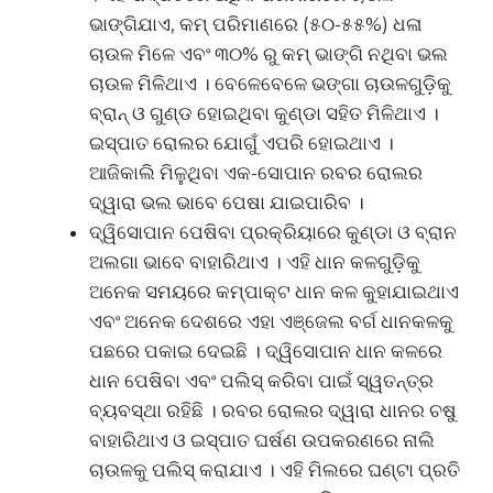
ଭାଙ୍ଗିଯାଏ, କମ୍ ପରିମାଣରେ (୫୦-୫୫%) ଧଳା
ଚାଉଳ ମିଳେ ଏବଂ ୩୦% ରୁ କମ୍ ଭାଙ୍ଗି ନଥିବା ଭଲ
ଚାଉଳ ମିଳିଥାଏ । ବେଳେବେଳେ ଭଙ୍ଗା ଚାଉଳଗୁଡ଼ିକୁ
ବ୍ରାନ୍ ଓ ଗୁଣ୍ଡ ହୋଇଥିବା କୁଣ୍ଡା ସହିତ ମିଳିଥାଏ ।
ଇସ୍ପାତ ରୋଲର ଯୋଗୁଁ ଏପରି ହୋଇଥାଏ ।
ଆଜିକାଲି ମିଳୁଥିବା ଏକ-ସୋପାନ ରବର ରୋଲର
ଦ୍ୱାରା ଭଲ ଭାବେ ପେଷା ଯାଇପାରିବ ।
ଦ୍ୱିସୋପାନ ପେଷିବା ପ୍ରକ୍ରିୟାରେ କୁଣ୍ଡା ଓ ବ୍ରାନ
ଅଲଗା ଭାବେ ବାହାରିଥାଏ । ଏହି ଧାନ କଳଗୁଡ଼ିକୁ
ଅନେକ ସମୟରେ କମ୍ପାକ୍ଟ ଧାନ କଳ କୁହାଯାଇଥାଏ
ଏବଂ ଅନେକ ଦେଶରେ ଏହା ଏଞ୍ଜେଲ ବର୍ଗ ଧାନକଳକୁ
ପଛରେ ପକାଇ ଦେଇଛି । ଦ୍ୱିସୋପାନ ଧାନ କଳରେ
ଧାନ ପେଷିବା ଏବଂ ପଲିସ୍ କରିବା ପାଇଁ ସ୍ୱତନ୍ତ୍ର
ବ୍ୟବସ୍ଥା ରହିଛି । ରବର ରୋଲର ଦ୍ୱାରା ଧାନର ଚଷୁ
ବାହାରିଥାଏ ଓ ଇସ୍ପାତ ଘର୍ଷଣ ଉପକରଣରେ ନାଲି
ଚାଉଳକୁ ପଲିସ୍ କରାଯାଏ । ଏହି ମିଲରେ ଘଣ୍ଟା ପ୍ରତି