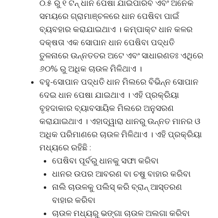
୦.୫ ରୁ ୧ ଟନ୍ ଧାନ ପେଷା ଯାଇପାରିବ ଏବଂ ଅନେକ
ସମୟରେ ଗ୍ରାମାଞ୍ଚଳରେ ଧାନ ପେଷିବା ପାଇଁ
ବ୍ୟବହାର କରାଯାଇଥାଏ । କମ୍ପାକ୍ଟ ଧାନ କଳର
ଦକ୍ଷତା ଏକ ସୋପାନ ଧାନ ପେଷିବା ପଦ୍ଧତି
ତୁଳନାରେ ଉନ୍ନତତର ଅଟେ ଏବଂ ସାଧାରଣତଃ ଏଥିରେ
୬୦% ରୁ ଅଧିକ ଚାଉଳ ମିଳିଥାଏ ।
ବହୁ-ସୋପାନ ପଦ୍ଧତି ଧାନ ମିଲରେ ବିଭିନ୍ନ ସୋପାନ
ଦେଇ ଧାନ ପେଷା ଯାଇଥାଏ । ଏହି ପ୍ରକ୍ରିୟା
ବୃହଦାକାର ବ୍ୟାବସାୟିକ ମିଲରେ ଅନୁସରଣ
କରାଯାଇଥାଏ । ଏହାଦ୍ୱାରା ଧାନରୁ ଉନ୍ନତ ମାନର ଓ
ଅଧିକ ପରିମାଣରେ ଚାଉଳ ମିଳିଥାଏ । ଏହି ପ୍ରକ୍ରିୟା
ମଧ୍ୟରେ ରହିଛି :
ପେଷିବା ପୂର୍ବରୁ ଧାନକୁ ସଫା କରିବା
ଧାନର ଉପର ଆବରଣ ବା ଚଷୁ ବାହାର କରିବା
ନାଲି ଚାଉଳକୁ ପଲିସ୍ କରି ବ୍ରାନ୍ ଆସ୍ତରଣ
ବାହାର କରିବା
ଚାଉଳ ମଧ୍ୟରୁ ଭଙ୍ଗା ଚାଉଳ ଅଲଗା କରିବା