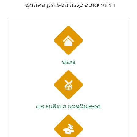
ସ୍ଥାପକତା ଥିବା କିସମ ପସନ୍ଦ କରାଯାଇଥାଏ ।
ସାଇତା
ଧାନ ପେଷିବା ଓ ପ୍ରକ୍ରିୟାକରଣ