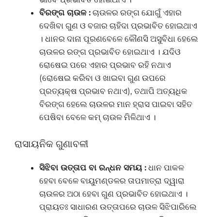
ବିରଙ୍ଗ ଚାଉଳ :
ଚାଉଳର ରଙ୍ଗ ଯୋଗୁଁ ଏହାର
ଦେଖିବା ଗୁଣ ଓ ବଜାର ଚାହିଦା ପ୍ରଭାବିତ ହୋଇଥାଏ
। ଧାନର ଦାନା ପୂରଣବେଳେ କୌଣସି ଅସୁବିଧା ହେଲେ
ଚାଉଳର ରଙ୍ଗ ପ୍ରଭାବିତ ହୋଇଥାଏ । ଯଦିଓ
ରୋଷେଇ ପରେ ଏହାର ପ୍ରଭାବ ରହି ନଥାଏ
(ରୋଷେଇ କରିବା ଓ ଖାଇବା ଗୁଣ ଉପରେ
ପ୍ରତ୍ୟକ୍ଷ ପ୍ରଭାବ ନଥାଏ), ତଥାପି ଅତ୍ୟଧିକ
ବିରଙ୍ଗ ହେଲେ ଚାଉଳର ମାନ ହ୍ରାସ ପାଇବା ସହିତ
ପେଷିବା ବେଳେ କମ୍ ଚାଉଳ ମିଳିଥାଏ ।
ରାସାୟନିକ ଗୁଣାବଳୀ
ସିଝିବା ଉତ୍ତାପ ବା ରନ୍ଧନ ସମୟ :
ଧାନ ପାକଳ
ହେବା ବେଳେ ବାୟୁମଣ୍ଡଳର ତାପମାତ୍ରା ଦ୍ୱାରା
ଚାଉଳର ଅଠା ହେବା ଗୁଣ ପ୍ରଭାବିତ ହୋଇଥାଏ ।
ପ୍ରାୟତଃ ସାଧାରଣ ଉତ୍ତାପରେ ଚାଉଳ ସିଝିପାରିଲେ