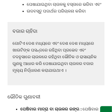
ପେଷାଯାଇଥିବା ଚାଉଳକୁ ବସ୍ତାରେ ଭରିବା ଏବଂ
ଉଦବସ୍ତୁ ପଦାର୍ଥର ପରିଚାଳନା କରିବା
ବଜାର ଚାହିଦା
ଗୋଟିଏ ଦେଶ ମଧ୍ୟରେ ଏବଂ ଦେଶ ଦେଶ ମଧ୍ୟରେ
ଖାଉଟିଙ୍କ ପସନ୍ଦରେ ରହିଥିବା ପ୍ରଭେଦ ଏବଂ
ତଦନୁସାରେ ଚାଉଳରେ ରହିଥିବା ଭୌତିକ ଓ ରାସାୟନିକ
ଗୁଣକୁ ଆଧାର କରି ପେଷାଯାଇଥିବା ଚାଉଳର ବଜାର
ମୂଲ୍ୟ ନିର୍ଦ୍ଧାରଣ କରାଯାଇଥାଏ ।
ଭୌତିକ ଗୁଣାବଳୀ
ପେଷିବାର ମାତ୍ରା ବା ଚାଉଳର ରଙ୍ଗ :
ପେଷିବାର