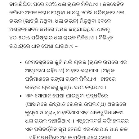
ବାହାରିଯିବା ପରେ ୭୦% ଧଳା ଚାଉଳ ମିଳିଥାଏ । ଜଳସେଚିତ
ଜମିରେ ଅମଳ କରାଯାଇଥିବା ଧାନରୁ ୬୦% ପରିଷ୍କାର ଧଳା
ଚାଉଳ (ଭାଙ୍ଗି ନଥିବା, ଧଳା ଚାଉଳ) ମିଳୁଥିବା ବେଳେ
ଅଣଜଳସେଚିତ ଜମିରେ ଅମଳ କରାଯାଇଥିବା ଧାନରୁ
୪୦-୫୦% ପରିଷ୍କାର ଧଳା ଚାଉଳ ମିଳିଥାଏ । ବିଭିନ୍ନ
ଉପାୟରେ ଧାନ ପେଷା ଯାଇଥାଏ –
ହେମଦସ୍ତାରେ କୁଟି ନାଲି ଚାଉଳ (ଚାଉଳ ଉପରେ ଏକ
ଆସ୍ତରଣ ରହିଥାଏ) ବାହାର କରାଯାଏ । ଅଧିକ
ପରିମାଣରେ ଭଙ୍ଗା ଚାଉଳ ମିଳିଥାଏ । ହାତରେ
ଉଡ଼େଇ ଚାଉଳରୁ କୁଣ୍ଡା ସଫା କରାଯାଏ ।
ଏକ-ସୋପାନ ପେଷା ଯାଉଥିବା ପଦ୍ଧତିରେ
(ଆସାମରେ ଇସ୍ପାତ ରୋଲର ଉପଲବ୍ଧ) ଥରକରେ
କୁଣ୍ଡା ଓ ବ୍ରାନ୍ ବାହାରିଥାଏ ଏବଂ ଧାନରୁ ସିଧାସଳଖ
ଧଳା ଚାଉଳ ବାହାରିଥାଏ । ଏଞ୍ଜେଲବର୍ଗ କଫି ହଲରର
ଏକ ପରିବର୍ତ୍ତିତ ରୂପ ହେଉଛି ଏକ-ସୋପାନ ଧାନ କଳ
। ଏହି ପଦ୍ଧତିରେ ଅଧିକ ପରିମାଣରେ ଚାଉଳ