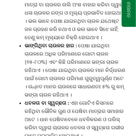
ମାତ୍ରା ବା ଚାଉଳର ନାଲି ଅଂଶ ବାହାର କରିବା ଦ୍ୱାରା
ମତାମତ
ଧଳା ଚାଉଳର ରଙ୍ଗ ଓ ମୂଲ୍ୟ ପ୍ରଭାବିତ ହୋଇଥାଏ
। ଭଲ ଭାବେ ପେଷା ଯାଇନଥିବା ଚାଉଳ ଯଥେଷ୍ଟ
ଜଳ ଗ୍ରହଣ କରି ନଥାଏ ଓ ଭଲ ଭାବେ ସିଝେ ନାହିଁ;
ତେଣୁ କମ୍ ମୂଲ୍ୟରେ ବିକ୍ରି ହୋଇଥାଏ ।
ଭାଙ୍ଗିଥିବା ଚାଉଳର ହାର :
ପେଷା ଯାଇଥିବା
ଚାଉଳରେ ଅଧିକ ପରିମାଣରେ ଗୋଟା ଚାଉଳ
(୭୫-୮୦%) ଏବଂ କିଛି ପରିମାଣରେ ଭଙ୍ଗା ଚାଉଳ
ରହିଥାଏ । ପେଷା ଯାଇଥିବା ଚାଉଳର ମାନ ନିର୍ଦ୍ଧାରଣ
ପାଇଁ ଗୋଟା ଚାଉଳର ପରିମାଣ ଗୁରୁତ୍ୱପୂର୍ଣ୍ଣ ଅଟେ
। ଉନ୍ନତ ମାନର ଚାଉଳରେ ସାଧାରଣତଃ ୫% ରୁ କମ୍
ଭଙ୍ଗା ଚାଉଳ ରହିଥାଏ ।
ଧବଳତା ବା ସ୍ୱଚ୍ଛତା :
ଏହା ଗୋଟିଏ କିସମରେ
ରହିଥିବା ଭୌତିକ ଗୁଣ ଓ ପେଷିବା ମାତ୍ରାର ସମାହାର
ଅଟେ । ଧାନ ପେଷିବାବେଳେ ଧବଳିକରଣ ଓ ପଲିସ୍
କରିବା ଦ୍ୱାରା ଚାଉଳର ଧବଳତା ଓ ସ୍ୱଚ୍ଛତା ଗଭୀର
ଭାବେ ପ୍ରଭାବିତ ହୋଇଥାଏ ।