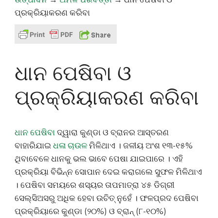
ପ୍ରକ୍ରିୟାକରଣ କରିବା
ଧାନ ପେଷିବା ଓ
ପ୍ରକ୍ରିୟାକରଣ କରିବା
ଧାନ ପେଷିବା
ଦ୍ୱାରା କୁଣ୍ଡା ଓ ବ୍ରାନର ଆସ୍ତରଣ
ବାହାରିଯାଇ
ଧଳା ଚାଉଳ
ମିଳିଥାଏ । ଜଳୀୟ ଅଂଶ ୧୩-୧୫%
ଥିବାବେଳେ ଧାନକୁ ଭଲ ଭାବେ ପେଷା ଯାଇପାରେ । ଏହି
ପ୍ରକ୍ରିୟା ବିଭିନ୍ନ ସୋପାନ ଦେଇ କରାଗଲେ ସୁଫଳ ମିଳିଥାଏ
। ପେଷିବା ସମୟରେ ଶସ୍ୟର ତାପମାତ୍ରା ୪୫ ଡିଗ୍ରୀ
ସେଲ୍ସିଅସରୁ ଅଧିକ ହେବା ଉଚିତ୍ ନୁହେଁ । ଫଳପ୍ରଦ ପେଷିବା
ପ୍ରକ୍ରିୟାରେ କୁଣ୍ଡା (୨୦%) ଓ ବ୍ରାନ୍ (୮-୧୦%)