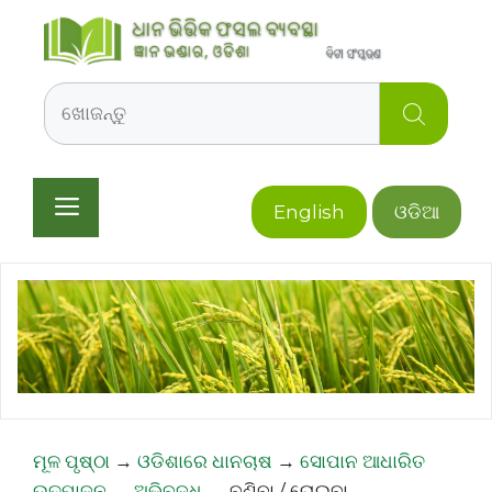
Skip
to
content
Search
Menu
English
ଓଡିଆ
ମୂଳ ପୃଷ୍ଠା
→
ଓଡିଶାରେ ଧାନଚାଷ
→
ସୋପାନ ଆଧାରିତ
ଉତ୍ପାଦନ
→
ଅଭିବୃଦ୍ଧି
→
ବୁଣିବା / ରୋଇବା