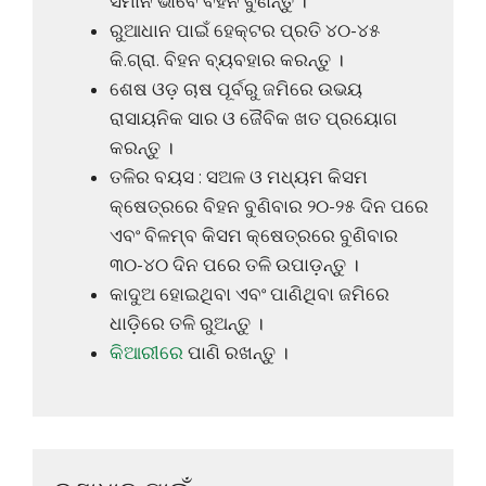
ସମାନ ଭାବେ ବିହନ ବୁଣନ୍ତୁ ।
ରୁଆଧାନ ପାଇଁ ହେକ୍ଟର ପ୍ରତି ୪୦-୪୫
କି.ଗ୍ରା. ବିହନ ବ୍ୟବହାର କରନ୍ତୁ ।
ଶେଷ ଓଡ଼ ଚାଷ ପୂର୍ବରୁ ଜମିରେ ଉଭୟ
ରାସାୟନିକ ସାର ଓ ଜୈବିକ ଖତ ପ୍ରୟୋଗ
କରନ୍ତୁ ।
ତଳିର ବୟସ : ସଅଳ ଓ ମଧ୍ୟମ କିସମ
କ୍ଷେତ୍ରରେ ବିହନ ବୁଣିବାର ୨୦-୨୫ ଦିନ ପରେ
ଏବଂ ବିଳମ୍ବ କିସମ କ୍ଷେତ୍ରରେ ବୁଣିବାର
୩୦-୪୦ ଦିନ ପରେ ତଳି ଉପାଡ଼ନ୍ତୁ ।
କାଦୁଅ ହୋଇଥିବା ଏବଂ ପାଣିଥିବା ଜମିରେ
ଧାଡ଼ିରେ ତଳି ରୁଅନ୍ତୁ ।
କିଆରୀରେ
ପାଣି ରଖନ୍ତୁ ।