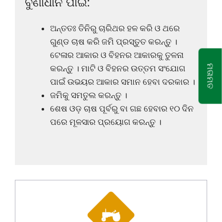
ବୁଣାଧାନ ପାଇଁ:
ଅନ୍ତତଃ ତିନିରୁ ଚାରିଥର ହଳ କରି ଓ ଥରେ
ଗୁଣ୍ଡ ଚାଷ କରି ଜମି ପ୍ରସ୍ତୁତ କରନ୍ତୁ ।
ଟେଳାର ଆକାର ଓ ବିହନର ଆକାରକୁ ତୁଳନା
ମତାମତ
କରନ୍ତୁ । ମାଟି ଓ ବିହନର ଉତ୍ତମ ସଂଯୋଗ
ପାଇଁ ଉଭୟର ଆକାର ସମାନ ହେବା ଦରକାର ।
ଜମିକୁ ସମତୁଲ କରନ୍ତୁ ।
ଶେଷ ଓଡ଼ ଚାଷ ପୂର୍ବରୁ ବା ଗଛ ହେବାର ୧୦ ଦିନ
ପରେ ମୂଳସାର ପ୍ରୟୋଗ କରନ୍ତୁ ।