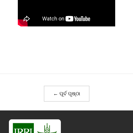
← ପୂର୍ବ ପୃଷ୍ଠା