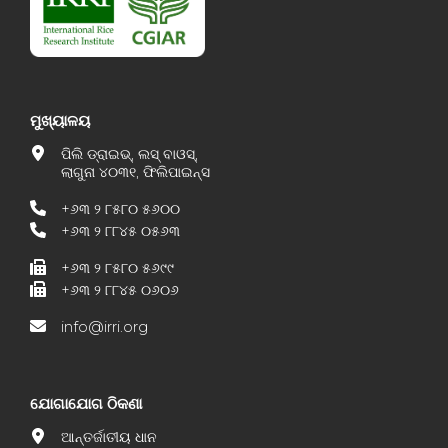
ମୁଖ୍ୟାଳୟ
ପିଲି ଡ୍ରାଇଭ୍, ଲସ୍ ବାଓସ୍,
ଲାଗୁନା ୪୦୩୧, ଫିଲିପାଇନ୍ସ
+୬୩ ୨ ୮୫୮୦ ୫୬୦୦
+୬୩ ୨ ୮୮୪୫ ୦୫୬୩
+୬୩ ୨ ୮୫୮୦ ୫୬୯୯
+୬୩ ୨ ୮୮୪୫ ୦୬୦୬
info@irri.org
ଯୋଗାଯୋଗ ଠିକଣା
ଆନ୍ତର୍ଜାତୀୟ ଧାନ