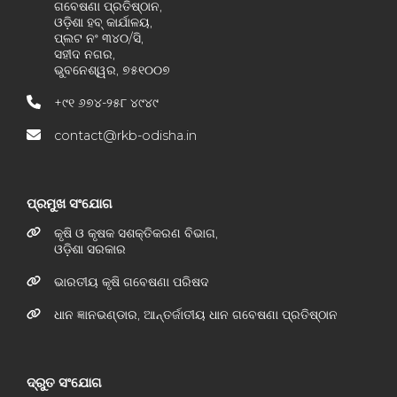
ଗବେଷଣା ପ୍ରତିଷ୍ଠାନ,
ଓଡ଼ିଶା ହବ୍ କାର୍ଯାଳୟ,
ପ୍ଲଟ ନଂ ୩୪୦/ସି,
ସହୀଦ ନଗର,
ଭୁବନେଶ୍ୱର, ୭୫୧୦୦୭
+୯୧ ୬୭୪-୨୫୮ ୪୯୪୯
contact@rkb-odisha.in
ପ୍ରମୁଖ ସଂଯୋଗ
କୃଷି ଓ କୃଷକ ସଶକ୍ତିକରଣ ବିଭାଗ,
ଓଡ଼ିଶା ସରକାର
ଭାରତୀୟ କୃଷି ଗବେଷଣା ପରିଷଦ
ଧାନ ଜ୍ଞାନଭଣ୍ଡାର, ଆନ୍ତର୍ଜାତୀୟ ଧାନ ଗବେଷଣା ପ୍ରତିଷ୍ଠାନ
ଦ୍ରୁତ ସଂଯୋଗ