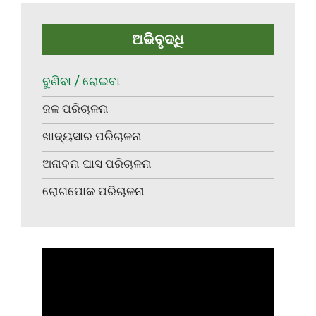
ଅଭିବୃଦ୍ଧି
ବୁଣିବା / ରୋଇବା
ଜଳ ପରିଚାଳନା
ଖାଦ୍ୟସାର ପରିଚାଳନା
ଅନାବନା ଘାସ ପରିଚାଳନା
ରୋଗପୋକ ପରିଚାଳନା