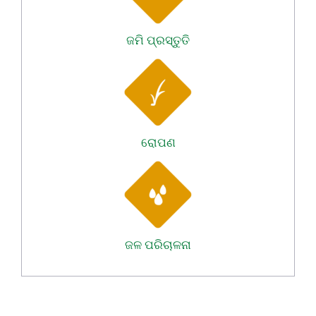
ଜମି ପ୍ରସ୍ତୁତି
ରୋପଣ
ଜଳ ପରିଚାଳନା