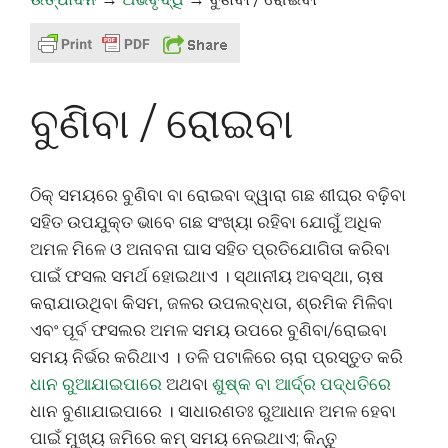
ବୁଣିବା / ରୋଇବା
ଠିକ୍ ସମୟରେ ବୁଣିବା ବା ରୋଇବା ଦ୍ୱାରା ଗଛ ଶୀଘ୍ର ବଢ଼ିବା
ସହିତ ଉପଯୁକ୍ତ ଭାବେ ଗଛ ସଂଖ୍ୟା ରହିବା ଯୋଗୁଁ ଅଧିକ
ଅମଳ ମିଳେ ଓ ଅନାବନା ଘାସ ସହିତ ପ୍ରତିଯୋଗିତା କରିବା
ପାଇଁ ଫସଲ ସମର୍ଥ ହୋଇଥାଏ । ସ୍ଥାନୀୟ ଅବସ୍ଥା, ଚାଷ
କରାଯାଉଥିବା କିସମ, ଜଳର ଉପଲବ୍ଧତା, ଶ୍ରମିକ ମିଳିବା
ଏବଂ ପୂର୍ବ ଫସଲର ଅମଳ ସମୟ ଉପରେ ବୁଣିବା/ରୋଇବା
ସମୟ ନିର୍ଭର କରିଥାଏ । ତଳି ପଟାଳିରେ ଚାରା ପ୍ରସ୍ତୁତ କରି
ଧାନ ରୁଆଯାଇପାରେ
ଅଥବା
ଶୁଷ୍କ ବା ଆର୍ଦ୍ର ପଦ୍ଧତିରେ
ଧାନ ବୁଣାଯାଇପାରେ । ସାଧାରଣତଃ ରୁଆଧାନ ଅମଳ ହେବା
ପାଇଁ ମୁଖ୍ୟ ଜମିରେ କମ୍ ସମୟ ନେଇଥାଏ; କିନ୍ତୁ