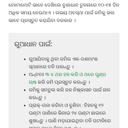
ମୋଟାମୋଟି ଭାବେ ଦେଖିଲେ ବୁଣାଧାନ ତୁଳନାରେ ୧୦-୧୫ ଦିନ
ଅଧିକ ସମୟ ନେଇଥାଏ । ଉଭୟ ଅବସ୍ଥା ପାଇଁ ଜମିକୁ ଭଲ
ଭାବେ ପ୍ରସ୍ତୁତ କରାଯିବା ଦରକାର ।
ରୁଆଧାନ ପାଇଁ:
ରୁଆଯିବାକୁ ଥିବା ଜମିର ଏକ-ଦଶମାଂଶ
ସ୍ଥାନରେ ତଳି ପକାନ୍ତୁ ।
ଅନ୍ତତଃ
୩-୪ ଥର ହଳ କରି ଓ ଥରେ ଗୁଣ୍ଡ
ଚାଷ
କରି ଜମି ପ୍ରସ୍ତୁତ କରନ୍ତୁ ।
ଜମିକୁ ସମତୁଲ କରି ଜଳ ନିଷ୍କାସନ ପାଇଁ ନାଳ
କରନ୍ତୁ ।
ପ୍ରାକ୍-ଗଜା କରିବା ଓ ବୁଣିବା : ବିହନକୁ ୧୨
ଘଣ୍ଟା ପାଣିରେ ଭିଜାଇ ୨୪ ଘଣ୍ଟା ଛାଇରେ
ଶୁଖାନ୍ତୁ । ପାଣି ମଡ଼ାଯାଇଥିବା ତଳି ପଟାଳିରେ