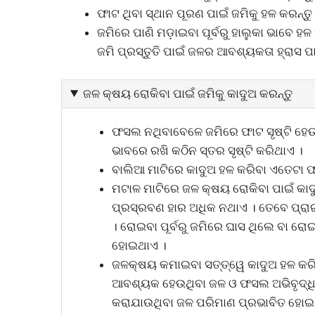
ଫାଟ ଥିବା ସ୍ଥାନ ପୂରଣ ପାଇଁ ଜମିକୁ ହଳ କରନ୍ତୁ
ଜମିରେ ପାଣି ମଡ଼ାଇବା ପୂର୍ବରୁ ହାଲୁକା ଭାବେ ହ
ଜମି ପ୍ରସ୍ତୁତି ପାଇଁ ଜଳର ଆବଶ୍ୟକତା ହ୍ରାସ 
ଜଳ କ୍ଷୟ ରୋକିବା ପାଇଁ ଜମିକୁ କାଦୁଅ କରନ୍ତୁ
ଫସଲ ନଥିବାବେଳେ ଜମିରେ ଫାଟ ସୃଷ୍ଟି ହେଉଥ
ଭାବରେ ରଖି କଠିନ ସ୍ତର ସୃଷ୍ଟି କରିଥାଏ ।
ବାଲିଆ ମାଟିରେ କାଦୁଅ ହଳ କରିବା ଏତେଟା
ମଟାଳ ମାଟିରେ ଜଳ କ୍ଷୟ ରୋକିବା ପାଇଁ କ
ପ୍ରସ୍ରବଣ ହାର ଅଧିକ ନଥାଏ । ତେବେ ପ୍ରାର
। ରୋଇବା ପୂର୍ବରୁ ଜମିରେ ଘାସ ଥିଲେ ବା ର
ହୋଇଥାଏ ।
ଜଳକ୍ଷୟ କମାଇବା ସତ୍ତ୍ୱେ କାଦୁଅ ହଳ କରି
ଆବଶ୍ୟକ ହେଉଥିବା ଜଳ ଓ ଫସଲ ଅଭିବୃଦ୍ଧି 
କରାଯାଉଥିବା ଜଳ ପରିମାଣ ପ୍ରଭାବିତ ହୋଇ