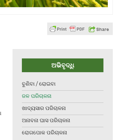
ଅଭିବୃଦ୍ଧି
ବୁଣିବା / ରୋଇବା
ଜଳ ପରିଚାଳନା
ଖାଦ୍ୟସାର ପରିଚାଳନା
ଆ
ଅନାବନା ଘାସ ପରିଚାଳନା
ରୋଗପୋକ ପରିଚାଳନା