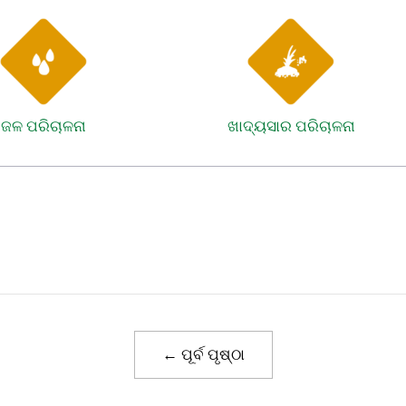
ଜଳ ପରିଚାଳନା
ଖାଦ୍ୟସାର ପରିଚାଳନା
← ପୂର୍ବ ପୃଷ୍ଠା