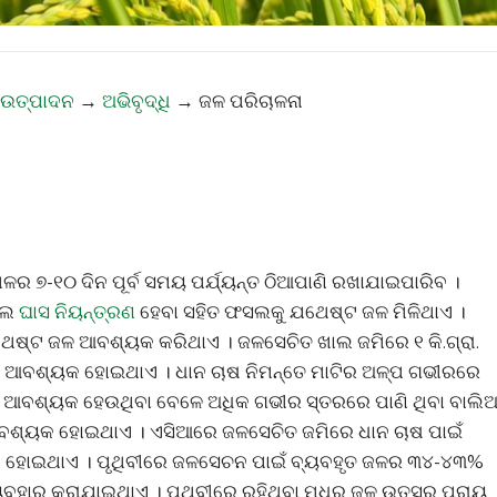
 ଉତ୍ପାଦନ
→
ଅଭିବୃଦ୍ଧି
→
ଜଳ ପରିଚାଳନା
ଳର ୭-୧୦ ଦିନ ପୂର୍ବ ସମୟ ପର୍ଯ୍ୟନ୍ତ ଠିଆପାଣି ରଖାଯାଇପାରିବ ।
ଲେ
ଘାସ ନିୟନ୍ତ୍ରଣ
ହେବା ସହିତ ଫସଲକୁ ଯଥେଷ୍ଟ ଜଳ ମିଳିଥାଏ ।
ଷ୍ଟ ଜଳ ଆବଶ୍ୟକ କରିଥାଏ । ଜଳସେଚିତ ଖାଲ ଜମିରେ ୧ କି.ଗ୍ରା.
ଜଳ ଆବଶ୍ୟକ ହୋଇଥାଏ । ଧାନ ଚାଷ ନିମନ୍ତେ ମାଟିର ଅଳ୍ପ ଗଭୀରରେ
ଜଳ ଆବଶ୍ୟକ ହେଉଥିବା ବେଳେ ଅଧିକ ଗଭୀର ସ୍ତରରେ ପାଣି ଥିବା ବାଲି
ଆବଶ୍ୟକ ହୋଇଥାଏ । ଏସିଆରେ ଜଳସେଚିତ ଜମିରେ ଧାନ ଚାଷ ପାଇଁ
 ହୋଇଥାଏ । ପୃଥିବୀରେ ଜଳସେଚନ ପାଇଁ ବ୍ୟବହୃତ ଜଳର ୩୪-୪୩%
ାର କରାଯାଇଥାଏ । ପୃଥିବୀରେ ରହିଥିବା ମଧୁର ଜଳ ଉତ୍ସର ପ୍ରାୟ