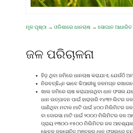
ମୂଳ ପୃଷ୍ଠା
→
ଓଡିଶାରେ ଧାନଚାଷ
→
ସୋପାନ ଆଧାରିତ
ଜଳ ପରିଚାଳନା
ହିଡ଼ ଥିବା ଜମିରେ ଧାନଚାଷ କରାଯାଏ, ଯେଉଁଠି ଅମ
ନିରବଚ୍ଛିନ୍ନ ଭାବେ କିଆରୀକୁ ଜଳମଗ୍ନ ରଖାଗ
ଖାଲ ଜମିରେ ଚାଷ କରାଯାଉଥିବା ଧାନ ଫସଲ ଯଥେ
ଧାନ ଉତ୍ପାଦନ ପାଇଁ ହାରାହାରି ୧୪୩୨ ଲିଟର 
ପାଣିଥିବା ମଟାଳ ମାଟି ପାଇଁ ୪୦୦ ମିଲିମିଟର 
ବା ଦୋରସା ମାଟି ପାଇଁ ୨୦୦୦ ମିଲିମିଟର ଜଳ 
ପ୍ରାୟ ୧୩୦୦-୧୫୦୦ ମିଲିମିଟର ଜଳ ଆବଶ୍ୟକ
କେବଳ ଜଳସେଚିତ ଅଞ୍ଚଳର ଧାନ ଫସଲରେ ବ୍ୟବହ