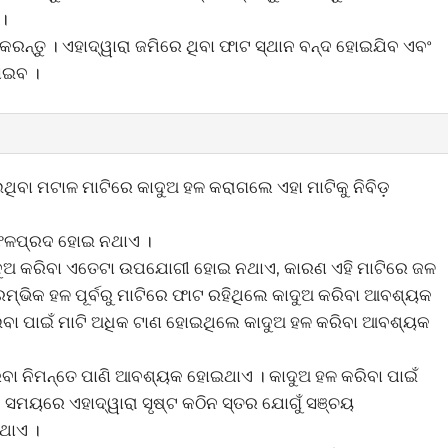
 ।
ଳ କରନ୍ତୁ । ଏହାଦ୍ୱାରା ଜମିରେ ଥିବା ଫାଟ ସ୍ଥାନ ବନ୍ଦ ହୋଇଯିବ ଏବଂ
ପାଇବ ।
ିବା ମଟାଳ ମାଟିରେ କାଦୁଅ ହଳ କରାଗଲେ ଏହା ମାଟିକୁ ନିବିଡ଼
 ଫଳପ୍ରଦ ହୋଇ ନଥାଏ ।
ାଦୁଅ କରିବା ଏତେଟା ଉପଯୋଗୀ ହୋଇ ନଥାଏ, କାରଣ ଏହି ମାଟିରେ ଜଳ
ମ୍ଭିକ ହଳ ପୂର୍ବରୁ ମାଟିରେ ଫାଟ ରହିଥିଲେ କାଦୁଅ କରିବା ଆବଶ୍ୟକ
ୋଇବା ପାଇଁ ମାଟି ଅଧିକ ଟାଣ ହୋଇଥିଲେ କାଦୁଅ ହଳ କରିବା ଆବଶ୍ୟକ
ବା ନିମନ୍ତେ ପାଣି ଆବଶ୍ୟକ ହୋଇଥାଏ । କାଦୁଅ ହଳ କରିବା ପାଇଁ
ସମୟରେ ଏହାଦ୍ୱାରା ସୃଷ୍ଟ କଠିନ ସ୍ତର ଯୋଗୁଁ ସଞ୍ଚୟ
ଥାଏ ।