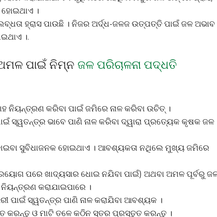
ତ ହୋଇଥାଏ ।
ଲବ୍ଧତା ହ୍ରାସ ପାଉଛି । ନିଜର ଅର୍ଦ୍ଧ-ଜଳଜ ଉତ୍ପତ୍ତି ପାଇଁ ଜଳ ଅଭାବ
ୋଇଥାଏ ।.
ଅମଳ ପାଇଁ ନିମ୍ନ
ଜଳ ପରିଚାଳନା ପଦ୍ଧତି
ହ ନିୟନ୍ତ୍ରଣ କରିବା ପାଇଁ ଜମିରେ ନାଳ କରିବା ଉଚିତ୍ ।
ପାଇଁ ସ୍ୱତନ୍ତ୍ର ଭାବେ ପାଣି ନାଳ କରିବା ଦ୍ୱାରା ପ୍ରତ୍ୟେକ କୃଷକ ଜଳ
 ମଡ଼ାଇବା ସୁବିଧାଜନକ ହୋଇଥାଏ । ଆବଶ୍ୟକତା ନଥିଲେ ମୁଖ୍ୟ ଜମିରେ
 ପ୍ରୟୋଗ ପରେ ଖାଦ୍ୟସାର ଧୋଇ ନଯିବା ପାଇଁ) ଅଥବା ଅମଳ ପୂର୍ବରୁ ଜ
ଜଳ ନିୟନ୍ତ୍ରଣ କରାଯାଇପାରେ ।
 ପାଇଁ ସ୍ୱତନ୍ତ୍ର ପାଣି ନାଳ କରାଯିବା ଆବଶ୍ୟକ ।
 କରନ୍ତୁ ଓ ମାଟି ତଳେ କଠିନ ସ୍ତର ପ୍ରସ୍ତୁତ କରନ୍ତୁ ।