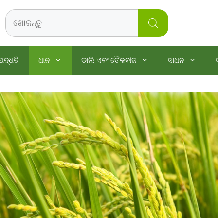
Search
ପଦ୍ଧତି
ଧାନ
ଡାଲି ଏବଂ ତୈଳବୀଜ
ସାଧନ