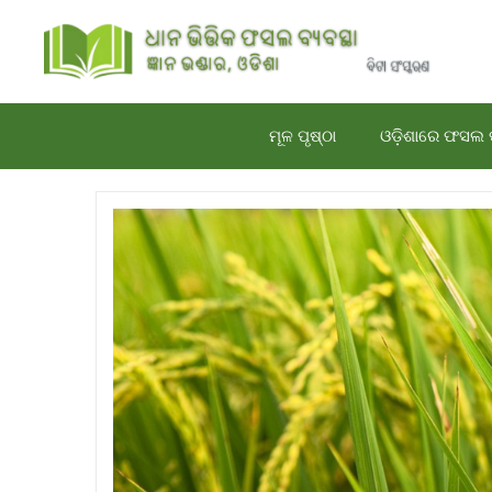
Skip
to
content
ମୂଳ ପୃଷ୍ଠା
ଓଡ଼ିଶାରେ ଫସଲ 