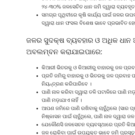
୨୪-୩୦% ଜଳସେଚିତ ଧାନ ଜମି ଦ୍ୱାରା ବ୍ୟବହୃ
ସମଗ୍ର ପୃଥିବୀରେ କୃଷି କାର୍ଯ୍ୟ ପାଇଁ ଜଳର ଉପ
ଦ୍ୱାରା ଧାନ ଫସଲ ବିଶେଷ ଭାବେ ପ୍ରଭାବିତ ହ
ଜଳର ସୁଦକ୍ଷ ବ୍ୟବହାର ଓ ଅଧିକ ଧାନ 
ଅବଲମ୍ବନ କରାଯାଇପାରେ:
କିଆରୀ ଭିତରକୁ ଓ କିଆରୀରୁ ବାହାରକୁ ଜଳ ପ୍ରବା
ପ୍ରତି ଜମିରୁ ବାହାରକୁ ଓ ଭିତରକୁ ଜଳ ପ୍ରବାହ 
ନିୟନ୍ତ୍ରଣ କରିପାରିବେ ।
ପାଣି ନାଳ କରିବା ଦ୍ୱାରା ତଳି ପଟାଳିରେ ପାଣି
ପାଣି ମଡ଼ାଯାଏ ନାହିଁ ।
ଆପଣ ଜମିରେ ପାଣି ରଖିବାକୁ ଚାହୁଁଥିଲେ (ସାର
ନିଷ୍କାସନ ପାଇଁ ଚାହୁଁଥିଲେ, ପାଣି ନାଳ ଦ୍ୱାରା 
ଯେକୌଣସି ଜଳସେଚନ ବ୍ୟବସ୍ଥାରେ ପ୍ରତି କିଆରୀ
ଜଳ ରୋକିବା ପାଇଁ ଉପଯୁକ୍ତ ଭାବେ ଜମି ପ୍ରସ୍ତୁତ