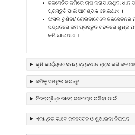
ଜଳସେଚିତ ଜମିରେ ଚାଷ କରାଯାଉଥିବା ଧାନ 
ପ୍ରସ୍ତୁତି ପାଇଁ ଆବଶ୍ୟକ ହୋଇଥାଏ ।
ଫସଲ ବୁଣିବା/ ରୋଇବାବେଳେ ଜଳସେଚନର ମୂ
ପଦ୍ଧତିରେ ଜମି ପ୍ରସ୍ତୁତି ବଦଳରେ ଶୁଷ୍କ
କମି ଯାଇଥାଏ ।
କୃଷି କାର୍ଯ୍ୟରେ ସମୟ ବ୍ୟବଧାନ ହ୍ରାସ କରି ଜଳ
ଜମିକୁ ସମତୁଲ କରନ୍ତୁ
ନିରବଚ୍ଛିନ୍ନ ଭାବେ ଜଳମଗ୍ନ ରଖିବା ପାଇଁ
ଏକାନ୍ତର ଭାବେ ଜଳସେଚନ ଓ ଶୁଖାଇବା ନିରାପଦ