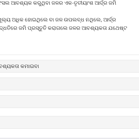
ଫସଲ ଆବଶ୍ୟକ କରୁଥିବା ଜଳର ଏକ-ତୃତୀୟାଂଶ ଆର୍ଦ୍ର ଜମି
ଲ୍ୟ ଅଧିକ ହୋଇଥିଲେ ବା ଜଳ ଉପଲବ୍ଧ ନଥିଲେ, ଆର୍ଦ୍ର
 ପଦ୍ଧତିରେ ଜମି ପ୍ରସ୍ତୁତି କରାଗଲେ ଜଳର ଆବଶ୍ୟକତା ଯଥେଷ୍ଟ
 ଆବଶ୍ୟକତା କମାଇବା