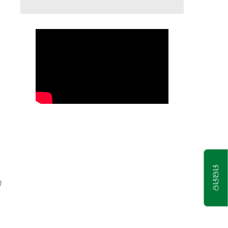
ମତାମତ
ଳ