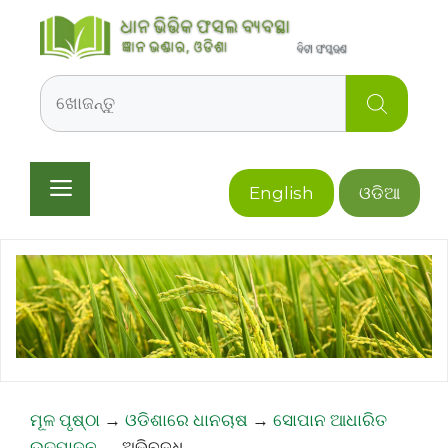
Skip
to
content
Search
Menu
English
ଓଡିଆ
ମୂଳ ପୃଷ୍ଠା
→
ଓଡିଶାରେ ଧାନଚାଷ
→
ସୋପାନ ଆଧାରିତ
ଉତ୍ପାଦନ
→
ଅଭିବୃଦ୍ଧି