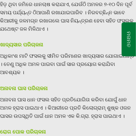
ହିଡ଼ ଥିବା ଜମିରେ ଧାନଚାଷ କରାଯାଏ, ଯେଉଁଠି ଅମଳର ୭-୧୦ ଦିନ ପୂର୍ବ
ସମୟ ପର୍ଯ୍ୟନ୍ତ ଠିଆପାଣି ରଖାଯାଇପାରିବ । ନିରବଚ୍ଛିନ୍ନ ଭାବେ
କିଆରୀକୁ ଜଳମଗ୍ନ ରଖାଗଲେ ଘାସ ନିୟନ୍ତ୍ରଣ ହେବା ସହିତ ଫସଲକୁ
ଯଥେଷ୍ଟ ଜଳ ମିଳିଥାଏ ।
ମତାମତ
ଖାଦ୍ୟସାର ପରିଚାଳନା
ଅଧିକାଂଶ ମାଟି ଫସଲକୁ ସୀମିତ ପରିମାଣର ଖାଦ୍ୟସାର ଯୋଗାଇଥାନ୍ତି
। ତେଣୁ ଅଧିକ ଅମଳ ପାଇବା ପାଇଁ ସାର ପ୍ରୟୋଗ କରାଯିବା
ଆବଶ୍ୟକ ।
ଅନାବନା ଘାସ ପରିଚାଳନା
ଅନାବନା ଘାସ ଧାନ ଫସଲ ସହିତ ପ୍ରତିଯୋଗିତା କରିବା ଯୋଗୁଁ ଧାନ
ଅମଳ ହ୍ରାସ ପାଇଥାଏ । କିଆରୀରେ ପ୍ରତି କିଲୋଗ୍ରାମ୍ ଶୁଷ୍କ ଓଜନ
ଘାସର ଉପସ୍ଥିତି ପାଇଁ ଧାନ ଅମଳ ଏକ କି.ଗ୍ରା. ହ୍ରାସ ପାଇଥାଏ ।
ରୋଗ ପୋକ ପରିଚାଳନା