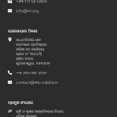
+୬୩ ୨ ୮୮୪୫ ୦୬୦୬
info@irri.org
ଯୋଗାଯୋଗ ଠିକଣା
ଆନ୍ତର୍ଜାତୀୟ ଧାନ
ଗବେଷଣା ପ୍ରତିଷ୍ଠାନ,
ଓଡ଼ିଶା ହବ୍ କାର୍ଯାଳୟ,
ପ୍ଲଟ ନଂ ୩୪୦/ସି,
ସହୀଦ ନଗର,
ଭୁବନେଶ୍ୱର, ୭୫୧୦୦୭
+୯୧ ୬୭୪-୨୫୮ ୪୯୪୯
contact@rkb-odisha.in
ପ୍ରମୁଖ ସଂଯୋଗ
କୃଷି ଓ କୃଷକ ସଶକ୍ତିକରଣ ବିଭାଗ,
ଓଡ଼ିଶା ସରକାର