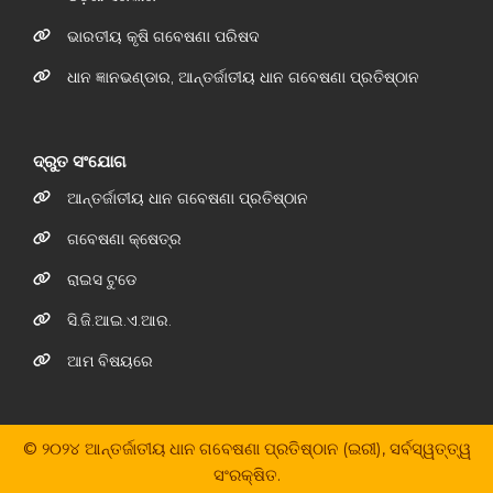
ଭାରତୀୟ କୃଷି ଗବେଷଣା ପରିଷଦ
ଧାନ ଜ୍ଞାନଭଣ୍ଡାର, ଆନ୍ତର୍ଜାତୀୟ ଧାନ ଗବେଷଣା ପ୍ରତିଷ୍ଠାନ
ଦ୍ରୁତ ସଂଯୋଗ
ଆନ୍ତର୍ଜାତୀୟ ଧାନ ଗବେଷଣା ପ୍ରତିଷ୍ଠାନ
ଗବେଷଣା କ୍ଷେତ୍ର
ରାଇସ ଟୁଡେ
ସି.ଜି.ଆଇ.ଏ.ଆର.
ଆମ ବିଷୟରେ
© ୨୦୨୪ ଆନ୍ତର୍ଜାତୀୟ ଧାନ ଗବେଷଣା ପ୍ରତିଷ୍ଠାନ (ଇରୀ), ସର୍ବସ୍ୱତ୍ତ୍ୱ
ସଂରକ୍ଷିତ.