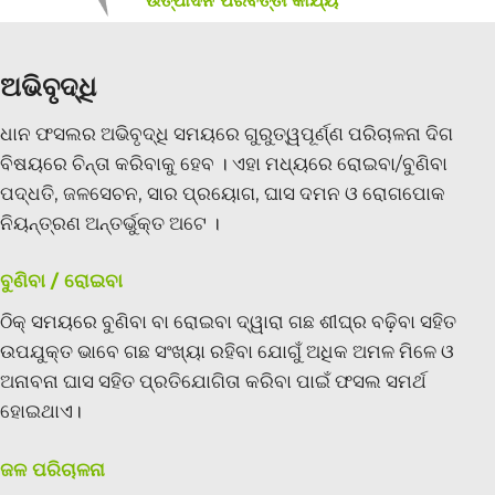
ଉତ୍ପାଦନ ପରବର୍ତ୍ତୀ କାର୍ଯ୍ୟ
ଅଭିବୃଦ୍ଧି
ଧାନ ଫସଲର ଅଭିବୃଦ୍ଧି ସମୟରେ ଗୁରୁତ୍ୱପୂର୍ଣ୍ଣ ପରିଚାଳନା ଦିଗ
ବିଷୟରେ ଚିନ୍ତା କରିବାକୁ ହେବ । ଏହା ମଧ୍ୟରେ ରୋଇବା/ବୁଣିବା
ପଦ୍ଧତି, ଜଳସେଚନ, ସାର ପ୍ରୟୋଗ, ଘାସ ଦମନ ଓ ରୋଗପୋକ
ନିୟନ୍ତ୍ରଣ ଅନ୍ତର୍ଭୁକ୍ତ ଅଟେ ।
ବୁଣିବା / ରୋଇବା
ଠିକ୍ ସମୟରେ ବୁଣିବା ବା ରୋଇବା ଦ୍ୱାରା ଗଛ ଶୀଘ୍ର ବଢ଼ିବା ସହିତ
ଉପଯୁକ୍ତ ଭାବେ ଗଛ ସଂଖ୍ୟା ରହିବା ଯୋଗୁଁ ଅଧିକ ଅମଳ ମିଳେ ଓ
ଅନାବନା ଘାସ ସହିତ ପ୍ରତିଯୋଗିତା କରିବା ପାଇଁ ଫସଲ ସମର୍ଥ
ହୋଇଥାଏ।
ଜଳ ପରିଚାଳନା