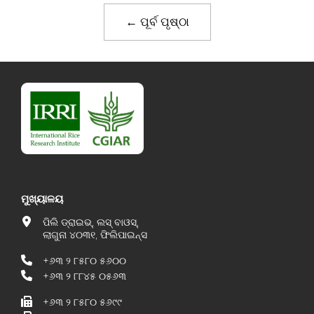
← ପୂର୍ବ ପୃଷ୍ଠା
ମୁଖ୍ୟାଳୟ
ପିଲି ଡ୍ରାଇଭ୍, ଲସ୍ ବାଓସ୍,
ଲାଗୁନା ୪୦୩୧, ଫିଲିପାଇନ୍ସ
+୬୩ ୨ ୮୫୮୦ ୫୬୦୦
+୬୩ ୨ ୮୮୪୫ ୦୫୬୩
+୬୩ ୨ ୮୫୮୦ ୫୬୯୯