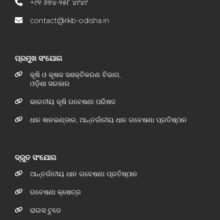
+୯୧ ୬୭୪-୨୫୮ ୪୯୪୯
contact@rkb-odisha.in
ପ୍ରମୁଖ ସଂଯୋଗ
କୃଷି ଓ କୃଷକ ସଶକ୍ତିକରଣ ବିଭାଗ,
ଓଡ଼ିଶା ସରକାର
ଭାରତୀୟ କୃଷି ଗବେଷଣା ପରିଷଦ
ଧାନ ଜ୍ଞାନଭଣ୍ଡାର, ଆନ୍ତର୍ଜାତୀୟ ଧାନ ଗବେଷଣା ପ୍ରତିଷ୍ଠାନ
ଦ୍ରୁତ ସଂଯୋଗ
ଆନ୍ତର୍ଜାତୀୟ ଧାନ ଗବେଷଣା ପ୍ରତିଷ୍ଠାନ
ଗବେଷଣା କ୍ଷେତ୍ର
ରାଇସ ଟୁଡେ