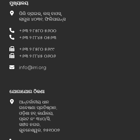
ମୁଖ୍ୟାଳୟ
ପିଲି ଡ୍ରାଇଭ୍, ଲସ୍ ବାଓସ୍,
ଲାଗୁନା ୪୦୩୧, ଫିଲିପାଇନ୍ସ
+୬୩ ୨ ୮୫୮୦ ୫୬୦୦
+୬୩ ୨ ୮୮୪୫ ୦୫୬୩
+୬୩ ୨ ୮୫୮୦ ୫୬୯୯
+୬୩ ୨ ୮୮୪୫ ୦୬୦୬
info@irri.org
ଯୋଗାଯୋଗ ଠିକଣା
ଆନ୍ତର୍ଜାତୀୟ ଧାନ
ଗବେଷଣା ପ୍ରତିଷ୍ଠାନ,
ଓଡ଼ିଶା ହବ୍ କାର୍ଯାଳୟ,
ପ୍ଲଟ ନଂ ୩୪୦/ସି,
ସହୀଦ ନଗର,
ଭୁବନେଶ୍ୱର, ୭୫୧୦୦୭