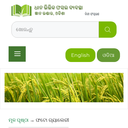
Skip
to
content
Search
Menu
English
ଓଡିଆ
ମୂଳ ପୃଷ୍ଠା
→
ଫଟୋ ଗ୍ୟାଲେରୀ