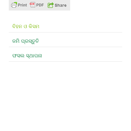
ବିହନ ଓ କିସମ
ଜମି ପ୍ରସ୍ତୁତି
ଫସଲ ସ୍ଥାପନା