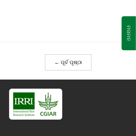
ମତାମତ
← ପୂର୍ବ ପୃଷ୍ଠା