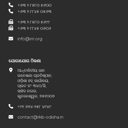
+୬୩ ୨ ୮୫୮୦ ୫୬୦୦
+୬୩ ୨ ୮୮୪୫ ୦୫୬୩
+୬୩ ୨ ୮୫୮୦ ୫୬୯୯
+୬୩ ୨ ୮୮୪୫ ୦୬୦୬
info@irri.org
ଯୋଗାଯୋଗ ଠିକଣା
ଆନ୍ତର୍ଜାତୀୟ ଧାନ
ଗବେଷଣା ପ୍ରତିଷ୍ଠାନ,
ଓଡ଼ିଶା ହବ୍ କାର୍ଯାଳୟ,
ପ୍ଲଟ ନଂ ୩୪୦/ସି,
ସହୀଦ ନଗର,
ଭୁବନେଶ୍ୱର, ୭୫୧୦୦୭
+୯୧ ୬୭୪-୨୫୮ ୪୯୪୯
contact@rkb-odisha.in