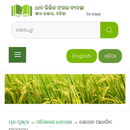
Skip
to
content
Search
Menu
English
ଓଡିଆ
ମୂଳ ପୃଷ୍ଠା
→
ଓଡିଶାରେ ଧାନଚାଷ
→
ସୋପାନ ଆଧାରିତ
ଉତ୍ପାଦନ