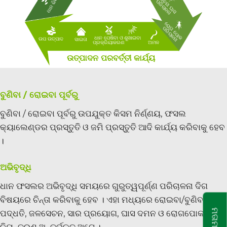
ଅ
ନା
ନା
ଘା
ସ
ରି
ଚା
ଳ
ଧାନ କିସମ
ବ
ପ
ନା
ରୋ
ପୋ
କ
ରି
ଚା
ଳ
ଗ
ପ
ନା
ଧାନ ପେଷିବା ଓ
ଶୁଖାଇବା
ଉପ ଉତ୍ପାଦ
ସାଇତା
ପ୍ରକ୍ରିୟାକରଣ
ଅମଳ
ଉତ୍ପାଦନ ପରବର୍ତ୍ତୀ କାର୍ଯ୍ୟ
ବୁଣିବା / ରୋଇବା ପୂର୍ବରୁ
ବୁଣିବା / ରୋଇବା ପୂର୍ବରୁ ଉପଯୁକ୍ତ କିସମ ନିର୍ଣ୍ଣୟ, ଫସଲ
କ୍ୟାଲେଣ୍ଡର ପ୍ରସ୍ତୁତି ଓ ଜମି ପ୍ରସ୍ତୁତି ଆଦି କାର୍ଯ୍ୟ କରିବାକୁ ହେବ
।
ଅଭିବୃଦ୍ଧି
ଧାନ ଫସଲର ଅଭିବୃଦ୍ଧି ସମୟରେ ଗୁରୁତ୍ୱପୂର୍ଣ୍ଣ ପରିଚାଳନା ଦିଗ
ବିଷୟରେ ଚିନ୍ତା କରିବାକୁ ହେବ । ଏହା ମଧ୍ୟରେ ରୋଇବା/ବୁଣିବା
ମତାମତ
ପଦ୍ଧତି, ଜଳସେଚନ, ସାର ପ୍ରୟୋଗ, ଘାସ ଦମନ ଓ ରୋଗପୋକ