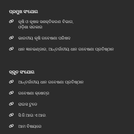
ପ୍ରମୁଖ ସଂଯୋଗ
କୃଷି ଓ କୃଷକ ସଶକ୍ତିକରଣ ବିଭାଗ,
ଓଡ଼ିଶା ସରକାର
ଭାରତୀୟ କୃଷି ଗବେଷଣା ପରିଷଦ
ଧାନ ଜ୍ଞାନଭଣ୍ଡାର, ଆନ୍ତର୍ଜାତୀୟ ଧାନ ଗବେଷଣା ପ୍ରତିଷ୍ଠାନ
ଦ୍ରୁତ ସଂଯୋଗ
ଆନ୍ତର୍ଜାତୀୟ ଧାନ ଗବେଷଣା ପ୍ରତିଷ୍ଠାନ
ଗବେଷଣା କ୍ଷେତ୍ର
ରାଇସ ଟୁଡେ
ସି.ଜି.ଆଇ.ଏ.ଆର.
ଆମ ବିଷୟରେ