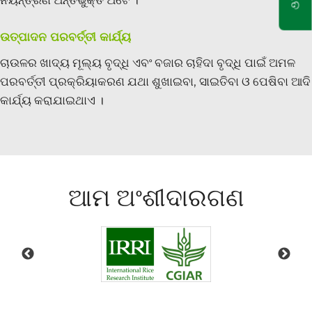
ନିୟନ୍ତ୍ରଣ ଅନ୍ତର୍ଭୁକ୍ତ ଅଟେ ।
ଉତ୍ପାଦନ ପରବର୍ତ୍ତୀ କାର୍ଯ୍ୟ
ଚାଉଳର ଖାଦ୍ୟ ମୂଲ୍ୟ ବୃଦ୍ଧି ଏବଂ ବଜାର ଚାହିଦା ବୃଦ୍ଧି ପାଇଁ ଅମଳ
ପରବର୍ତ୍ତୀ ପ୍ରକ୍ରିୟାକରଣ ଯଥା ଶୁଖାଇବା, ସାଇତିବା ଓ ପେଷିବା ଆଦି
କାର୍ଯ୍ୟ କରାଯାଇଥାଏ ।
ଆମ ଅଂଶୀଦାରଗଣ