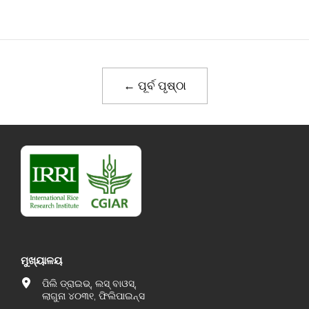
← ପୂର୍ବ ପୃଷ୍ଠା
ମୁଖ୍ୟାଳୟ
ପିଲି ଡ୍ରାଇଭ୍, ଲସ୍ ବାଓସ୍,
ଲାଗୁନା ୪୦୩୧, ଫିଲିପାଇନ୍ସ