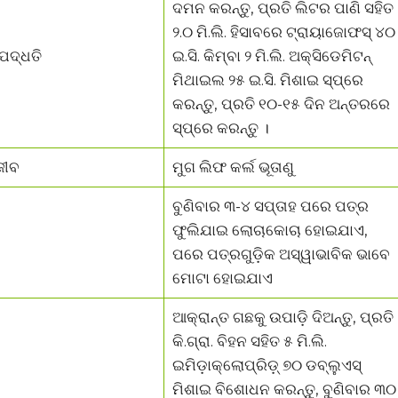
ଦମନ କରନ୍ତୁ, ପ୍ରତି ଲିଟର ପାଣି ସହିତ
୨.୦ ମି.ଲି. ହିସାବରେ ଟ୍ରାୟାଜୋଫସ୍ ୪୦
ପଦ୍ଧତି
ଇ.ସି. କିମ୍ବା ୨ ମି.ଲି. ଅକ୍ସିଡେମିଟନ୍
ମିଥାଇଲ ୨୫ ଇ.ସି. ମିଶାଇ ସ୍ପ୍ରେ
କରନ୍ତୁ, ପ୍ରତି ୧୦-୧୫ ଦିନ ଅନ୍ତରରେ
ସ୍ପ୍ରେ କରନ୍ତୁ ।
ଜୀବ
ମୁଗ ଲିଫ କର୍ଲ ଭୂତାଣୁ
ବୁଣିବାର ୩-୪ ସପ୍ତାହ ପରେ ପତ୍ର
ଫୁଲିଯାଇ ଲୋଚାକୋଚା ହୋଇଯାଏ,
ପରେ ପତ୍ରଗୁଡ଼ିକ ଅସ୍ୱାଭାବିକ ଭାବେ
ମୋଟା ହୋଇଯାଏ
ଆକ୍ରାନ୍ତ ଗଛକୁ ଉପାଡ଼ି ଦିଅନ୍ତୁ, ପ୍ରତି
କି.ଗ୍ରା. ବିହନ ସହିତ ୫ ମି.ଲି.
ଇମିଡ଼ାକ୍ଲୋପ୍ରିଡ଼୍ ୭୦ ଡବ୍ଲୁଏସ୍
ମିଶାଇ ବିଶୋଧନ କରନ୍ତୁ, ବୁଣିବାର ୩୦