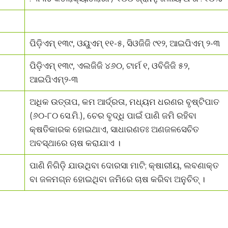
ପିଡ଼ିଏମ୍ ୧୩୯, ଓୟୁଏମ୍ ୧୧-୫, ସିଓଜିଜି ୯୧୨, ଆଇପିଏମ୍ ୨-୩
ପିଡ଼ିଏମ୍ ୧୩୯, ଏଲଜିଜି ୪୬୦, ଟାର୍ମ ୧, ଓବିଜିଜି ୫୨,
ଆଇପିଏମ୍୨-୩
ଅଧିକ ଉତ୍ତାପ, କମ ଆର୍ଦ୍ରତା, ମଧ୍ୟମ ଧରଣର ବୃଷ୍ଟିପାତ
(୬୦-୮୦ ସେ.ମି.), ଚେର ବୃଦ୍ଧି ପାଇଁ ପାଣି ଜମି ରହିବା
କ୍ଷତିକାରକ ହୋଇଥାଏ, ସାଧାରଣତଃ ଅଣଜଳସେଚିତ
ଅବସ୍ଥାରେ ଚାଷ କରାଯାଏ ।
ପାଣି ନିଗିଡ଼ି ଯାଉଥିବା ଦୋରସା ମାଟି; କ୍ଷାରୀୟ, ଲବଣାକ୍ତ
ବା ଜଳମଗ୍ନ ହୋଇଥିବା ଜମିରେ ଚାଷ କରିବା ଅନୁଚିତ୍ ।