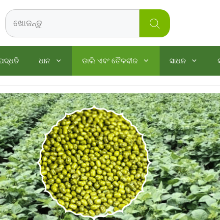
Search
ପଦ୍ଧତି
ଧାନ
ଡାଲି ଏବଂ ତୈଳବୀଜ
ସାଧନ