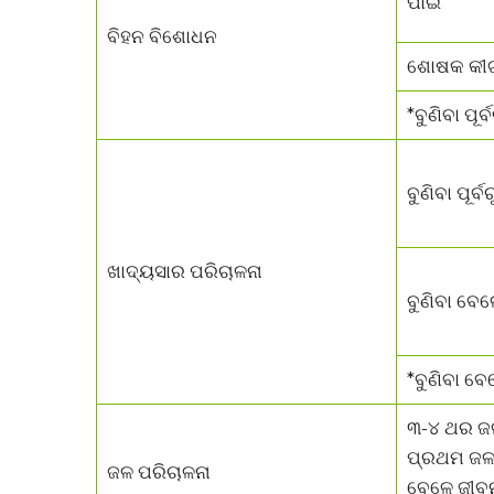
ପାଇଁ
ବିହନ ବିଶୋଧନ
ଶୋଷକ କୀଟ
*ବୁଣିବା ପୂର
ବୁଣିବା ପୂର୍ବର
ଖାଦ୍ୟସାର ପରିଚାଳନା
ବୁଣିବା ବେଳ
*ବୁଣିବା ବ
୩-୪ ଥର ଜ
ପ୍ରଥମ ଜଳସ
ଜଳ ପରିଚାଳନା
ବେଳେ ଜୀବନ 