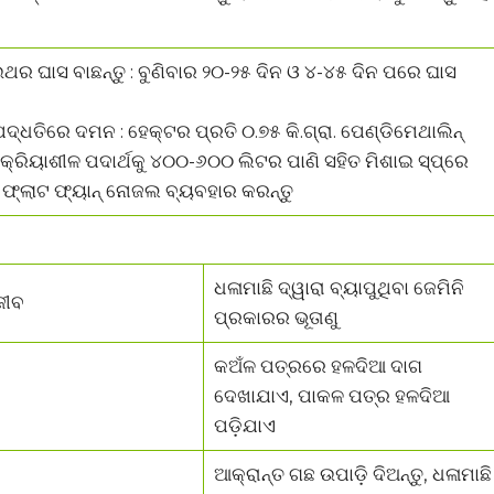
ଥର ଘାସ ବାଛନ୍ତୁ : ବୁଣିବାର ୨୦-୨୫ ଦିନ ଓ ୪-୪୫ ଦିନ ପରେ ଘାସ
ଦ୍ଧତିରେ ଦମନ : ହେକ୍ଟର ପ୍ରତି ୦.୭୫ କି.ଗ୍ରା. ପେଣ୍ଡିମେଥାଲିନ୍
କ୍ରିୟାଶୀଳ ପଦାର୍ଥକୁ ୪୦୦-୬୦୦ ଲିଟର ପାଣି ସହିତ ମିଶାଇ ସ୍ପ୍ରେ
ଁ ଫ୍ଲାଟ ଫ୍ୟାନ୍ ନୋଜଲ ବ୍ୟବହାର କରନ୍ତୁ
ଧଳାମାଛି ଦ୍ୱାରା ବ୍ୟାପୁଥିବା ଜେମିନି
ଜୀବ
ପ୍ରକାରର ଭୂତାଣୁ
କଅଁଳ ପତ୍ରରେ ହଳଦିଆ ଦାଗ
ଦେଖାଯାଏ, ପାକଳ ପତ୍ର ହଳଦିଆ
ପଡ଼ିଯାଏ
ଆକ୍ରାନ୍ତ ଗଛ ଉପାଡ଼ି ଦିଅନ୍ତୁ, ଧଳାମାଛି