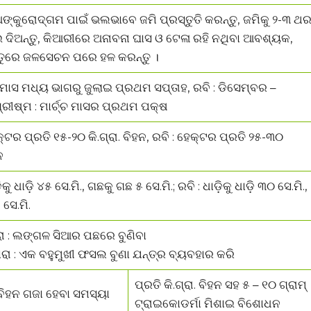
ଙ୍କୁରୋଦ୍ଗମ ପାଇଁ ଭଲଭାବେ ଜମି ପ୍ରସ୍ତୁତି କରନ୍ତୁ, ଜମିକୁ ୨-୩ ଥ
 ଦିଅନ୍ତୁ, କିଆରୀରେ ଅନାବନା ଘାସ ଓ ଟେଳା ରହି ନଥିବା ଆବଶ୍ୟକ,
ତୁରେ ଜଳସେଚନ ପରେ ହଳ କରନ୍ତୁ ।
୍ ମାସ ମଧ୍ୟ ଭାଗରୁ ଜୁଲାଇ ପ୍ରଥମ ସପ୍ତାହ, ରବି : ଡିସେମ୍ବର –
୍ରୀଷ୍ମ : ମାର୍ଚ୍ଚ ମାସର ପ୍ରଥମ ପକ୍ଷ
୍ଟର ପ୍ରତି ୧୫-୨୦ କି.ଗ୍ରା. ବିହନ, ରବି : ହେକ୍ଟର ପ୍ରତି ୨୫-୩୦
ନ
ିକୁ ଧାଡ଼ି ୪୫ ସେ.ମି., ଗଛକୁ ଗଛ ୫ ସେ.ମି.; ରବି : ଧାଡ଼ିକୁ ଧାଡ଼ି ୩୦ ସେ.ମି.,
ସେ.ମି.
ରା : ଲଙ୍ଗଳ ସିଆର ପଛରେ ବୁଣିବା
ାରା : ଏକ ବହୁମୁଖୀ ଫସଲ ବୁଣା ଯନ୍ତ୍ର ବ୍ୟବହାର କରି
ପ୍ରତି କି.ଗ୍ରା. ବିହନ ସହ ୫ – ୧୦ ଗ୍ରାମ୍
 ବିହନ ଗଜା ହେବା ସମସ୍ୟା
ଟ୍ରାଇକୋଡର୍ମା ମିଶାଇ ବିଶୋଧନ