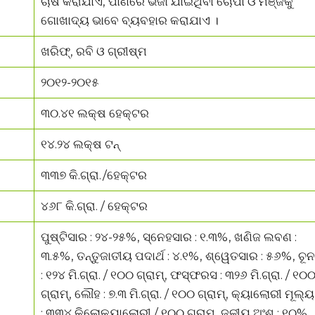
ଚାଷ କରାଯାଏ, ପାଣିରେ ଭିଜା ଯାଇଥିବା ଚୋପା ଓ ମଞ୍ଜିକୁ
ଗୋଖାଦ୍ୟ ଭାବେ ବ୍ୟବହାର କରାଯାଏ ।
ଖରିଫ୍, ରବି ଓ ଗ୍ରୀଷ୍ମ
୨୦୧୨-୨୦୧୫
୩୦.୪୧ ଲକ୍ଷ ହେକ୍ଟର
୧୪.୨୪ ଲକ୍ଷ ଟନ୍
୩୩୭ କି.ଗ୍ରା./ହେକ୍ଟର
୪୬୮ କି.ଗ୍ରା. / ହେକ୍ଟର
ପୁଷ୍ଟିସାର : ୨୪-୨୫%, ସ୍ନେହସାର : ୧.୩%, ଖଣିଜ ଲବଣ :
୩.୫%, ତନ୍ତୁଜାତୀୟ ପଦାର୍ଥ : ୪.୧%, ଶ୍ୱେତସାର : ୫୬%, ଚୂନ
: ୧୨୪ ମି.ଗ୍ରା. / ୧୦୦ ଗ୍ରାମ୍, ଫସ୍ଫରସ : ୩୨୬ ମି.ଗ୍ରା. / ୧୦
ଗ୍ରାମ୍, ଲୌହ : ୭.୩ ମି.ଗ୍ରା. / ୧୦୦ ଗ୍ରାମ୍, କ୍ୟାଲୋରୀ ମୂଲ୍ୟ
: ୩୩୪ କିଲୋକ୍ୟାଲୋରୀ / ୧୦୦ ଗ୍ରାମ୍, ଜଳୀୟ ଅଂଶ : ୧୦%