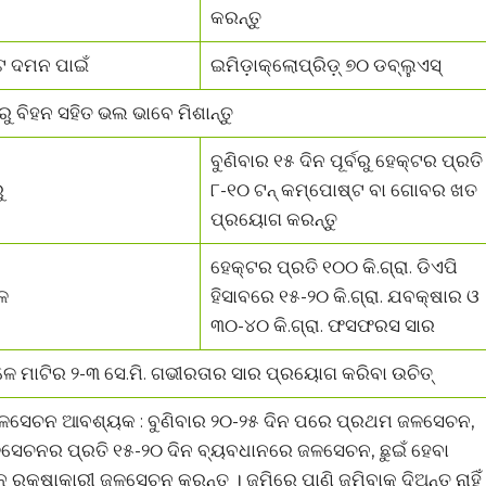
କରନ୍ତୁ
 ଦମନ ପାଇଁ
ଇମିଡ଼ାକ୍ଲୋପ୍ରିଡ଼୍ ୭୦ ଡବ୍ଲୁଏସ୍
୍ବରୁ ବିହନ ସହିତ ଭଲ ଭାବେ ମିଶାନ୍ତୁ
ବୁଣିବାର ୧୫ ଦିନ ପୂର୍ବରୁ ହେକ୍ଟର ପ୍ରତି
ୁ
୮-୧୦ ଟନ୍ କମ୍ପୋଷ୍ଟ ବା ଗୋବର ଖତ
ପ୍ରୟୋଗ କରନ୍ତୁ
ହେକ୍ଟର ପ୍ରତି ୧୦୦ କି.ଗ୍ରା. ଡିଏପି
େ
ହିସାବରେ ୧୫-୨୦ କି.ଗ୍ରା. ଯବକ୍ଷାର ଓ
୩୦-୪୦ କି.ଗ୍ରା. ଫସଫରସ ସାର
େଳେ ମାଟିର ୨-୩ ସେ.ମି. ଗଭୀରତାର ସାର ପ୍ରୟୋଗ କରିବା ଉଚିତ୍
ଳସେଚନ ଆବଶ୍ୟକ : ବୁଣିବାର ୨୦-୨୫ ଦିନ ପରେ ପ୍ରଥମ ଜଳସେଚନ,
େଚନର ପ୍ରତି ୧୫-୨୦ ଦିନ ବ୍ୟବଧାନରେ ଜଳସେଚନ, ଛୁଇଁ ହେବା
ରକ୍ଷାକାରୀ ଜଳସେଚନ କରନ୍ତୁ । ଜମିରେ ପାଣି ଜମିବାକୁ ଦିଅନ୍ତୁ ନାହିଁ