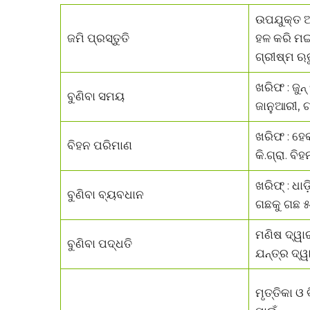
ଉପଯୁକ୍ତ ଅ
ଜମି ପ୍ରସ୍ତୁତି
ହଳ କରି ମଇ
ଗ୍ରୀଷ୍ମ ଋ
ଖରିଫ : ଜୁନ
ବୁଣିବା ସମୟ
ଜାନୁଆରୀ, ଗ
ଖରିଫ : ହେକ
ବିହନ ପରିମାଣ
କି.ଗ୍ରା. ବିହ
ଖରିଫ୍ : ଧାଡ଼
ବୁଣିବା ବ୍ୟବଧାନ
ଗଛକୁ ଗଛ ୫ 
ମଣିଷ ଦ୍ୱା
ବୁଣିବା ପଦ୍ଧତି
ଯନ୍ତ୍ର ଦ୍ୱ
ମୃତ୍ତିକା ଓ