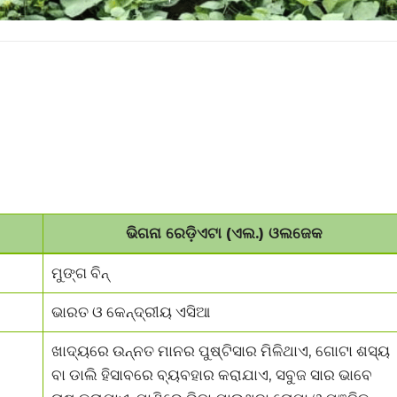
ଭିଗନା ରେଡ଼ିଏଟା (ଏଲ.) ଓଲଜେକ
ମୁଙ୍ଗ ବିନ୍
ଭାରତ ଓ କେନ୍ଦ୍ରୀୟ ଏସିଆ
ଖାଦ୍ୟରେ ଉନ୍ନତ ମାନର ପୁଷ୍ଟିସାର ମିଳିଥାଏ, ଗୋଟା ଶସ୍ୟ
ବା ଡାଲି ହିସାବରେ ବ୍ୟବହାର କରାଯାଏ, ସବୁଜ ସାର ଭାବେ