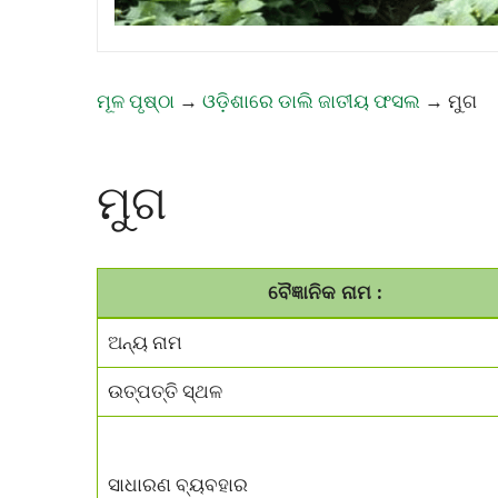
ମୂଳ ପୃଷ୍ଠା
→
ଓଡ଼ିଶାରେ ଡାଲି ଜାତୀୟ ଫସଲ
→
ମୁଗ
ମୁଗ
ବୈଜ୍ଞାନିକ ନାମ :
ଅନ୍ୟ ନାମ
ଉତ୍ପତ୍ତି ସ୍ଥଳ
ସାଧାରଣ ବ୍ୟବହାର