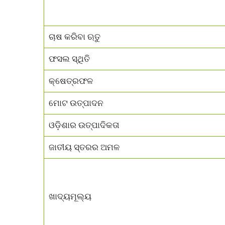
ଚାଷ କରିବା ଋତୁ
ଫସଲ ସ୍ଥିତି
କ୍ଷେତ୍ରଫଳ
ମୋଟ ଉତ୍ପାଦନ
ଓଡ଼ିଶାର ଉତ୍ପାଦିକତା
ଜାତୀୟ ସ୍ତରର ଅମଳ
ଖାଦ୍ୟମୂଲ୍ୟ