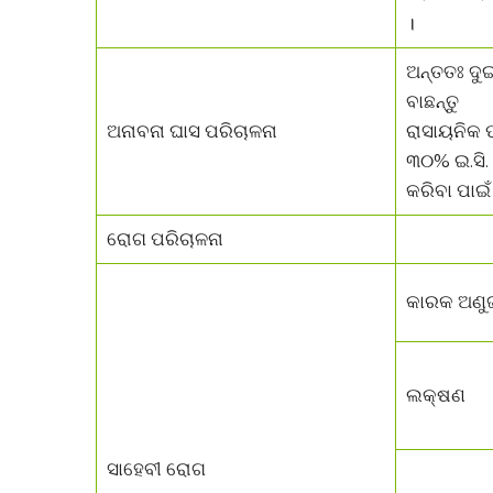
।
ଅନ୍ତତଃ ଦୁଇ
ବାଛନ୍ତୁ
ଅନାବନା ଘାସ ପରିଚାଳନା
ରାସାୟନିକ ପ
୩୦% ଇ.ସି. 
କରିବା ପାଇ
ରୋଗ ପରିଚାଳନା
କାରକ ଅଣୁ
ଲକ୍ଷଣ
ସାହେବୀ ରୋଗ