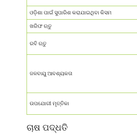
ଓଡ଼ିଶା ପାଇଁ ସୁପାରିଶ କରାଯାଇଥିବା କିସମ
ଖରିଫ ଋତୁ
ରବି ଋତୁ
ଜଳବାୟୁ ଆବଶ୍ୟକତା
ଉପଯୋଗୀ ମୃତ୍ତିକା
ଚାଷ ପଦ୍ଧତି