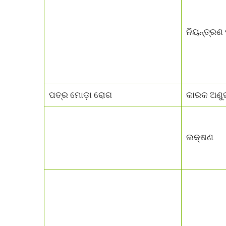
ନିୟନ୍ତ୍ରଣ 
ପତ୍ର ମୋଡ଼ା ରୋଗ
କାରକ ଅଣୁ
ଲକ୍ଷଣ