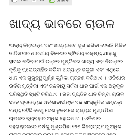
ଖାଦ୍ୟ ଭାବରେ ଚାଉଳ
ଖାଦ୍ୟ ନିରାପତ୍ତା ଏବଂ ଖାଦ୍ୟାଭାବ ଦୂର କରିବା ହେଉଛି ମିଳିତ
ଜାତିସଂଘର ଧାରଣୀୟ ବିକାଶର ଦ୍ଵିତୀୟ ଲକ୍ଷ୍ୟ ଯାହାକୁ
ହାସଲ କରିବାପାଇଁ ଉନ୍ନତ ପୁଷ୍ଟିକର ଖାଦ୍ୟ ଏବଂ ନିରନ୍ତର
କୃଷିକୁ ପ୍ରୋତ୍ସାହିତ କରିବା ଅତ୍ୟନ୍ତ ଜରୁରୀ ଏବଂ ଏଥିରେ
ଧାନ ଏକ ଗୁରୁତ୍ୱପୂର୍ଣ୍ଣ ଭୂମିକା ଗ୍ରହଣ କରିଥାଏ । ଓଡିଶାର
ଉର୍ବର ମୃତ୍ତିକା ଏବଂ ଜଳବାୟୁ ସର୍ବଦା ଧାନ ପାଇଁ ଏକ ଅନୁକୂଳ
ପରିସ୍ଥିତି ସୃଷ୍ଟି କରିଥାଏ । ତାହା ବ୍ୟତିତ ଧାନ କିମ୍ବା ଚାଉଳ
ସହିତ ପ୍ରତ୍ୟେକ ଓଡିଶାବାସୀଙ୍କ ଏକ ସାଂସ୍କୃତିକ ସମ୍ବନ୍ଧ
ମଧ୍ୟ ରହିଛି ତେଣୁ ଦେଶ ତୁଳନାରେ ରାଜ୍ୟର ମୁଣ୍ଡପିଛା
ଚାଉଳର ବ୍ୟବହାର ଅଧିକ ହୋଇଥାଏ । ଓଡିଶାର
ସହରାଞ୍ଚଳରେ ବର୍ଷକୁ ମୁଣ୍ଡପିଛା ୧୨୫ କିଲୋଗ୍ରାମରୁ ଅଧିକ
ଚାଉଳ ବ୍ୟବହାର କରୁଥିବା ବେଳେ ଗ୍ରାମାଞ୍ଚଳରେ ୧୫୦