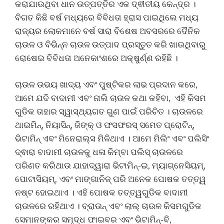
କରାଯାଉଥିବା ଧାନ ଉତ୍ପତ୍ତିର ଏକ ଦ୍ଵୀତୀୟ କେନ୍ଦ୍ର ।
ବିଗତ କିଛି ବର୍ଷ ମଧ୍ୟରେ ବିବିଧତା ହ୍ରାସ ପାଇଥିଲେ ମଧ୍ୟ
ରାଜ୍ୟର ଲୋକମାନେ ବର୍ଷ ସାରା ବିଶେଷ ଅବସରରେ ଦୈନିକ
ଚାଉଳ ଓ ବିଭିନ୍ନ ଚାଉଳ ଉତ୍ପାଦ ପ୍ରସ୍ତୁତ କରି ଖାଉଥିବାରୁ
ରୋଷେଇ ବିବିଧତା ଅନେକାଂଶରେ ଅକ୍ଷୁର୍ଣ୍ଣ ରହିଛି ।
ଚାଉଳ ଉଭୟ ଖାଦ୍ୟ ଏବଂ ପୁଷ୍ଟିକର ଲାଭ ପ୍ରଦାନ କରେ,
ଆମେ ଯଦି ବାଦାମୀ ଏବଂ ନାଲି ଚାଉଳ କଥା କହିବା, ଏହି କିସମ
ଗୁଡିକ ତାହାର ସ୍ୱାସ୍ଥ୍ୟଗତ ଗୁଣ ପାଇଁ ପରିଚିତ । ଚାଉଳରେ
ଥାଇମିନ୍, ନିୟାସିନ୍, ଜିଙ୍କ୍ ଓ ଫସଫରସ୍ ସମେତ ପ୍ରୋଟିନ୍,
ଭିଟାମିନ୍ ଏବଂ ମିନେରାଲ୍ସ ମିଳିଥାଏ । ଆମେ ମିଲିଂ ଏବଂ ପଲିସିଂ
ଦ୍ଵାରା ବାଦାମୀ ଚାଉଳକୁ ଧଳା କିମ୍ବା ପଲିସ୍ ଚାଉଳରେ
ପରିଣତ କରିଥାଉ ଯାହାଦ୍ୱାରା ଭିଟାମିନ୍-ଇ, ମ୍ୟାଗ୍ନେସିୟମ୍,
ପୋଟାସିୟମ୍, ଏବଂ ମାଙ୍ଗାନିଜ୍ ପରି ଅନେକ ପୋଷକ ତତ୍ତ୍ୱ
ନଷ୍ଟ ହୋଇଥାଏ । ଏହି ପୋଷକ ତତ୍ତ୍ୱଗୁଡିକ ବାଦାମୀ
ଚାଉଳରେ ରହିଥାଏ । ବ୍ରାଉନ୍ ଏବଂ ଲାଲ୍ ଚାଉଳ କିସମଗୁଡିକ
ସେମାନଙ୍କର ସମୃଦ୍ଧ ଫାଇବର ଏବଂ ଭିଟାମିନ୍-ବି,