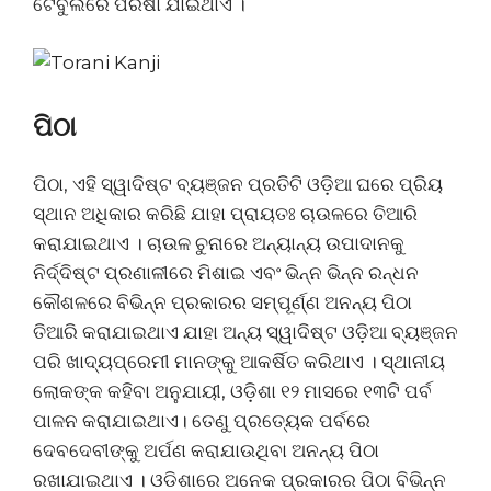
ଟେବୁଲରେ ପରଷା ଯାଇଥାଏ ।
ପିଠା
ପିଠା, ଏହି ସ୍ୱାଦିଷ୍ଟ ବ୍ୟଞ୍ଜନ ପ୍ରତିଟି ଓଡ଼ିଆ ଘରେ ପ୍ରିୟ
ସ୍ଥାନ ଅଧିକାର କରିଛି ଯାହା ପ୍ରାୟତଃ ଚାଉଳରେ ତିଆରି
କରାଯାଇଥାଏ । ଚାଉଳ ଚୁନାରେ ଅନ୍ୟାନ୍ୟ ଉପାଦାନକୁ
ନିର୍ଦ୍ଦିଷ୍ଟ ପ୍ରଣାଳୀରେ ମିଶାଇ ଏବଂ ଭିନ୍ନ ଭିନ୍ନ ରନ୍ଧନ
କୌଶଳରେ ବିଭିନ୍ନ ପ୍ରକାରର ସମ୍ପୂର୍ଣ୍ଣ ଅନନ୍ୟ ପିଠା
ତିଆରି କରାଯାଇଥାଏ ଯାହା ଅନ୍ୟ ସ୍ୱାଦିଷ୍ଟ ଓଡ଼ିଆ ବ୍ୟଞ୍ଜନ
ପରି ଖାଦ୍ୟପ୍ରେମୀ ମାନଙ୍କୁ ଆକର୍ଷିତ କରିଥାଏ । ସ୍ଥାନୀୟ
ଲୋକଙ୍କ କହିବା ଅନୁଯାୟୀ, ଓଡ଼ିଶା ୧୨ ମାସରେ ୧୩ଟି ପର୍ବ
ପାଳନ କରାଯାଇଥାଏ। ତେଣୁ ପ୍ରତ୍ୟେକ ପର୍ବରେ
ଦେବଦେବୀଙ୍କୁ ଅର୍ପଣ କରାଯାଉଥିବା ଅନନ୍ୟ ପିଠା
ରଖାଯାଇଥାଏ । ଓଡିଶାରେ ଅନେକ ପ୍ରକାରର ପିଠା ବିଭିନ୍ନ