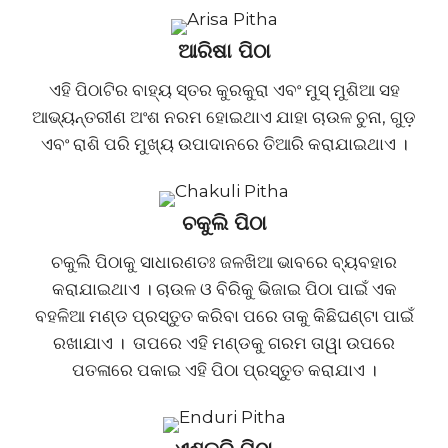
ଆରିଷା ପିଠା
ଏହି ପିଠାଟିର ବାହ୍ୟ ସ୍ତର କୁରକୁରା ଏବଂ ମୁସ୍ ମୁଶିଆ ସହ
ଆଭ୍ୟନ୍ତରୀଣ ଅଂଶ ନରମ ହୋଇଥାଏ ଯାହା ଚାଉଳ ଚୁନା, ଗୁଡ଼
ଏବଂ ରାଶି ପରି ମୁଖ୍ୟ ଉପାଦାନରେ ତିଆରି କରାଯାଇଥାଏ ।
ଚକୁଲି ପିଠା
ଚକୁଲି ପିଠାକୁ ସାଧାରଣତଃ ଜଳଖିଆ ଭାବରେ ବ୍ୟବହାର
କରାଯାଇଥାଏ । ଚାଉଳ ଓ ବିରିକୁ ଭିଜାଇ ପିଠା ପାଇଁ ଏକ
ବହଳିଆ ମଣ୍ଡ ପ୍ରସ୍ତୁତ କରିବା ପରେ ତାକୁ କିଛିଘଣ୍ଟା ପାଇଁ
ରଖାଯାଏ । ତାପରେ ଏହି ମଣ୍ଡକୁ ଗରମ ତାୱା ଉପରେ
ପତଳାରେ ପକାଇ ଏହି ପିଠା ପ୍ରସ୍ତୁତ କରାଯାଏ ।