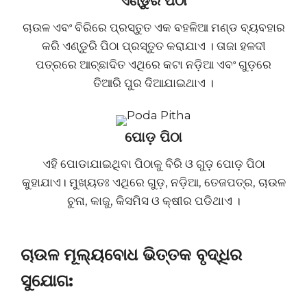
ଏଣ୍ଡୁରି ପିଠା
ଚାଉଳ ଏବଂ ବିରିରେ ପ୍ରସ୍ତୁତ ଏକ ବହଳିଆ ମଣ୍ଡ ବ୍ୟବହାର
କରି ଏଣ୍ଡୁରି ପିଠା ପ୍ରସ୍ତୁତ କରାଯାଏ । ତାଜା ହଳଦୀ
ପତ୍ରରେ ଆଚ୍ଛାଦିତ ଏଥିରେ କଟା ନଡ଼ିଆ ଏବଂ ଗୁଡ଼ରେ
ତିଆରି ପୁର ଦିଆଯାଇଥାଏ ।
ପୋଡ଼ ପିଠା
ଏହି ପୋଡାଯାଇଥିବା ପିଠାକୁ ବିରି ଓ ଗୁଡ଼ ପୋଡ଼ ପିଠା
କୁହାଯାଏ। ମୁଖ୍ୟତଃ ଏଥିରେ ଗୁଡ଼, ନଡ଼ିଆ, ତେଜପତ୍ର, ଚାଉଳ
ଚୁନା, କାଜୁ, କିସମିସ ଓ କ୍ଷୀର ପଡିଥାଏ ।
ଚାଉଳ ମୂଲ୍ୟବୋଧ ଭିତ୍ତକ ବୃଦ୍ଧିର
ସୁଯୋଗ: