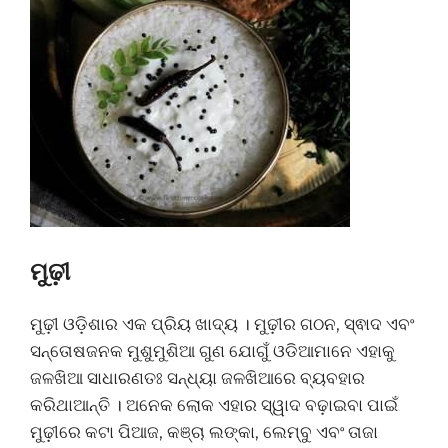
ମୁଢ଼ୀ
ମୁଢ଼ୀ ଓଡ଼ିଶାର ଏକ ପ୍ରିୟ ଖାଦ୍ୟ । ମୁଢ଼ୀର ଗଠନ, ସ୍ଵାଦ ଏବଂ
ସନ୍ତୋଷଜନକ ମୁଶୁମୁଶିଆ ଗୁଣ ଯୋଗୁଁ ଓଡିଆମାନେ ଏହାକୁ
ଜଳଖିଆ ସାଧାରଣତଃ ସନ୍ଧ୍ୟା ଜଳଖିଆରେ ବ୍ୟବହାର
କରିଥାଆନ୍ତି । ଅନେକ ଲୋକ ଏହାର ସ୍ୱାଦ ବଢ଼ାଇବା ପାଇଁ
ମୁଢ଼ୀରେ କଟା ପିଆଜ, କଞ୍ଚା ଲଙ୍କା, ଲେମ୍ବୁ ଏବଂ ତାଜା