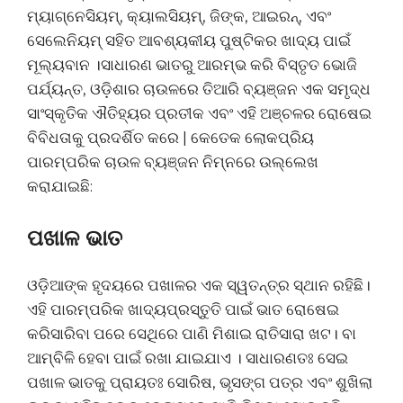
ମ୍ୟାଗ୍ନେସିୟମ୍, କ୍ୟାଲସିୟମ୍, ଜିଙ୍କ, ଆଇରନ୍, ଏବଂ
ସେଲେନିୟମ୍ ସହିତ ଆବଶ୍ୟକୀୟ ପୁଷ୍ଟିକର ଖାଦ୍ୟ ପାଇଁ
ମୂଲ୍ୟବାନ ।ସାଧାରଣ ଭାତରୁ ଆରମ୍ଭ କରି ବିସ୍ତୃତ ଭୋଜି
ପର୍ଯ୍ୟନ୍ତ, ଓଡ଼ିଶାର ଚାଉଳରେ ତିଆରି ବ୍ୟଞ୍ଜନ ଏକ ସମୃଦ୍ଧ
ସାଂସ୍କୃତିକ ଐତିହ୍ୟର ପ୍ରତୀକ ଏବଂ ଏହି ଅଞ୍ଚଳର ରୋଷେଇ
ବିବିଧତାକୁ ପ୍ରଦର୍ଶିତ କରେ | କେତେକ ଲୋକପ୍ରିୟ
ପାରମ୍ପରିକ ଚାଉଳ ବ୍ୟଞ୍ଜନ ନିମ୍ନରେ ଉଲ୍ଲେଖ
କରାଯାଇଛି:
ପଖାଳ ଭାତ
ଓଡ଼ିଆଙ୍କ ହୃଦୟରେ ପଖାଳର ଏକ ସ୍ୱତନ୍ତ୍ର ସ୍ଥାନ ରହିଛି।
ଏହି ପାରମ୍ପରିକ ଖାଦ୍ୟପ୍ରସ୍ତୁତି ପାଇଁ ଭାତ ରୋଷେଇ
କରିସାରିବା ପରେ ସେଥିରେ ପାଣି ମିଶାଇ ରାତିସାରା ଖଟ। ବା
ଆମ୍ବିଳି ହେବା ପାଇଁ ରଖା ଯାଇଯାଏ । ସାଧାରଣତଃ ସେଇ
ପଖାଳ ଭାତକୁ ପ୍ରାୟତଃ ସୋରିଷ, ଭୃସଙ୍ଗ ପତ୍ର ଏବଂ ଶୁଖିଲା