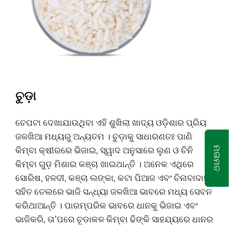
ଚୁଡ଼ା
ଚେପଟା ଦେଖାଯାଉଥିବା ଏହି ଶୁଖିଲା ଖାଦ୍ୟ ଓଡ଼ିଶାର ପ୍ରିୟ
ଜଳଖିଆ ମଧ୍ୟରୁ ଅନ୍ୟତମ । ଚୁଡ଼ାକୁ ସାଧାରଣତଃ ପାଣି
ମତାମତ
କିମ୍ବା କ୍ଷୀରରେ ଭିଜାଇ, ସ୍ୱାଦ ଅନୁସାରେ ଲୁଣ ଓ ଚିନି
କିମ୍ବା ଗୁଡ଼ ମିଶାଇ କଞ୍ଚା ଖାଇଥାନ୍ତି । ଅନେକ ଏଥିରେ
ସୋରିଷ, ହଳଦୀ, କଞ୍ଚା ଲଙ୍କା, କଟା ପିଆଜ ଏବଂ ଚିନାବାଦାମ
ସହିତ ତେଲରେ ଭାଜି ସନ୍ଧ୍ୟା ଜଳଖିଆ ଭାବରେ ମଧ୍ୟ ସେବନ
କରିଥାଆନ୍ତି । ପାରମ୍ପରିକ ଭାବରେ ଧାନକୁ ଭିଜାଇ ଏବଂ
ଭାଜିକରି, ତା’ପରେ ଚୂଡାକଳ କିମ୍ବା ଢିଙ୍କି ସାହଯ୍ୟରେ ଧାନର