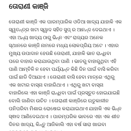
ତୋରାଣୀ କାଞ୍ଜି
ତୋରାଣୀ କାଞ୍ଜି ଏକ ପାରମ୍ପାରିକ ଓଡିଆ ଖାଦ୍ୟ ଯାହାକି ଏକ
ସ୍ୱତନ୍ତ୍ର ଖଟା ସ୍ୱାଦ ସହିତ ସୁପ୍ ର ଆନନ୍ଦ ଦେଇଥାଏ ।
ଏହା ଅନ୍ୟ ଖାଦ୍ୟ ଠାରୁ ଭିନ୍ନ ଏବଂ ରାଜ୍ୟର ଅନେକ
ସ୍ଥାନରେ କାଞ୍ଜି ନାମରେ ମଧ୍ୟ ଲୋକପ୍ରିୟ ଅଟେ । ଏହାର
ମୁଖ୍ୟ ଉପାଦାନ ହେଉଛି ତୋରାଣୀ, ଯାହାକି ଭାତ ରାନ୍ଧିବା
ପରେ ବାହାର କରାଯାଉଥିବା ପାଣି । ଭାତରୁ ବାହାରୁଥିବା ଏହି
ପାଣି ଆମ୍ବିଳି ନ ହେବା ପର୍ଯ୍ୟନ୍ତ କିଛି ଦିନ ପାଇଁ ବାସି କରିବା
ପାଇଁ ଛାଡି ଦିଆଯାଏ । ତୋରାଣୀ ବାସି ହେବା ମାତ୍ରେ ଏଥିରୁ
ଏକ ଖଟାର ବାସ୍ନା ବାହାରିଥାଏ । ଏଥିରୁ ଖଟା ବାସ୍ନା
ବାହାରିଲେ ଏହା କାଞ୍ଜି ରାନ୍ଧିବା ପାଇଁ ପ୍ରସ୍ତୁତ ହୋଇଯାଇଛି
ବୋଲି ଜାଣିବା ଉଚିତ । ତୋରାଣୀ କାଞ୍ଜିରେ ଋତୁକାଳୀନ
ପନିପରିବା ମିଶାଇ ରୋଷେଇ କରାଯାଇଥାଏ ଯାହାକି ଏକ ଭିନ୍ନ
ସ୍ଵାଦ ଆଣିଦେଇଥାଏ । ପାରମ୍ପରିକ ଭାବରେ ଏହା ଏକ ଶୀତ
ଦିନର ଖାଦ୍ୟ, କିନ୍ତୁ ଆଜିକାଲି ଏହା ବର୍ଷ ସାରା ଖାଇବା