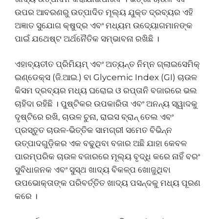
ଉପର ଆବରଣରୁ ଉତ୍ପାଦିତ ମୂଲ୍ୟ ଯୁକ୍ତ ଦ୍ରବ୍ୟର ଏହି
ଅଜ୍ଞାତ ସୁଯୋଗ କ୍ଷୁଦ୍ର ଏବଂ ମଧ୍ୟମ ଉଦ୍ୟୋଗମାନଙ୍କ
ପାଇଁ ଯଥେଷ୍ଟ ଅର୍ଥନୈତିକ ସମ୍ଭାବନା ରଖିଛି ।
ଏହାବ୍ୟତୀତ ପ୍ରିମିୟମ୍ ଏବଂ ଅତ୍ୟନ୍ତ ନିମ୍ନ ଗ୍ଲାଇସେମିକ୍
ଇଣ୍ଡେକ୍ସ (ଜି.ଆଇ.) ବା Glycemic Index (GI) ଚାଉଳ
କିସମ ଦ୍ରବ୍ୟର ମଧ୍ୟ ଘରୋଇ ଓ ରପ୍ତାନି ବଜାରରେ ଭଲ
ଚାହିଦା ରହିଛି । ପୁଷ୍ଟିକର ଉପକାରିତା ଏବଂ ଅନନ୍ୟ ସ୍ୱାଦକୁ
ଦୃଷ୍ଟିରେ ରଖି, ଚାଉଳ ଚୁନା, ରାଇସ ବ୍ରାନ୍ ତେଲ ଏବଂ
ପ୍ରସ୍ତୁତ ଚାଉଳ-ଭିତ୍ତିକ ସାମଗ୍ରୀ ସମେତ ବିଭିନ୍ନ
ଉତ୍ପାଦଗୁଡ଼ିକର ଏକ ବଢୁଥିବା ବଜାର ଅଛି ଯାହା କେବଳ
ପାରମ୍ପରିକ ଚାଉଳ ବଜାରରେ ମୂଲ୍ୟ ବୃଦ୍ଧି କରେ ନାହିଁ ବରଂ
ସୁବିଧାଜନକ ଏବଂ ସୁସ୍ଥ ଖାଦ୍ୟ ବିକଳ୍ପ ଖୋଜୁଥିବା
ଉପଭୋକ୍ତାଙ୍କ ପରିବର୍ତ୍ତିତ ଖାଦ୍ୟ ପସନ୍ଦକୁ ମଧ୍ୟ ପୂରଣ
କରେ ।