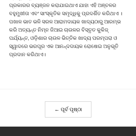
ପ୍ରକାରର ବ୍ୟଞ୍ଜନ କରାଯାଇଥାଏ ଯାହା ଏହି ଅଞ୍ଚଳର
ବହୁମୁଖୀତା ଏବଂ ସାଂସ୍କୃତିକ ସମୃଦ୍ଧିକୁ ପ୍ରଦର୍ଶିତ କରିଥାଏ ।
ପଖାଳ ଭାତ ଭଳି ସରଳ ଆରାମଦାୟକ ଖାଦ୍ୟଠାରୁ ଆରମ୍ଭ
କରି ଅତ୍ୟନ୍ତ ନିମ୍ନ ଜିଆଇ ଚାଉଳର ବିସ୍ତୃତ କୁକିଜ୍
ପର୍ଯ୍ୟନ୍ତ, ଓଡ଼ିଶାର ଚାଉଳ ଭିତ୍ତିକ ଖାଦ୍ୟ ପରମ୍ପରା ଓ
ସ୍ୱାଦରେ ଭରପୂର ଏକ ଆନନ୍ଦଦାୟକ ରୋଷେଇ ଅନୁଭୂତି
ପ୍ରଦାନ କରିଥାଏ।
← ପୂର୍ବ ପୃଷ୍ଠା