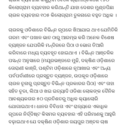
କିଲୋଗ୍ରାମ ବ୍ୟବହାର କରିଥାନ୍ତି ଯାହା ଦେଶର ମୁଣ୍ଡପିଛା
ଚାଉଳ ବ୍ୟବହାର ୧୦୫ କିଲୋଗ୍ରାମ ତୁଳନାରେ ବହୁତ ଅଧିକ ।
ଚାଉଳକୁ ଓଡିଶାରେ ବିଭିନ୍ନ ରୂପରେ ଖିଆଯାଇ ଥାଏ ଯେମିତିକି
ଗରମ ଏବଂ ପଖାଳ ଭାତ ଠାରୁ ଆରମ୍ଭ କରି ଅନେକ ବିଶେଷ
ବ୍ୟଞ୍ଜନ ଯେପରିକି ମନ୍ଦିରରେ ପିଠା ଓ ଭୋଗ ତିଆରି
କରିବାରେ ମଧ୍ୟ ବ୍ୟବହୃତ ହୋଇଥାଏ । ବିଭିନ୍ନ ଆଞ୍ଚଳିକ
ପସନ୍ଦ ଅନୁସାରେ (ମୟୂରଭଞ୍ଜରେ ମୁଢି, ଦକ୍ଷିଣ ଓଡ଼ିଶାରେ
ତୋରାଣୀ କାଞ୍ଜି, ପଶ୍ଚିମ ଓଡ଼ିଶାରେ ନୂଆଖାଇ ଏବଂ ଅନ୍ୟ
ପର୍ବପର୍ବାଣୀରେ ପ୍ରସ୍ତୁତ ବ୍ୟଞ୍ଜନ, ଉପକୂଳ ଓଡ଼ିଶାରେ
ଚାଉଳ ଚୂନାରୁ ପ୍ରସ୍ତୁତ ବିଭିନ୍ନ ପ୍ରକାରର ପିଠା) ଏବଂ ତାହା
ସହିତ ଚୂଡା, ଲିଆ ଓ ଖଇ ଇତ୍ୟାଦି ଓଡିଶା ଲୋକଙ୍କ ଦୈନିକ
ଆବଶ୍ୟକତାର ୫୦ ପ୍ରତିଶତରୁ ଅଧିକ କ୍ୟାଲୋରି
ଯୋଗାଇଥାଏ। ଧାନର ବିବିଧତା ଏବଂ ରାଜ୍ୟରେ ଏକାଧିକ
ରୂପରେ ନିର୍ଦ୍ଦିଷ୍ଟ କିସମର ବ୍ୟବହାର ଏହି ପରିମାଣକୁ ଆହୁରି
ବଢ଼ାଇଥାଏ ଯେ ଦକ୍ଷିଣ ଓଡ଼ିଶାର ଜୟପୁର ଅଞ୍ଚଳ ଚାଷ