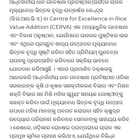
ଆନ୍ତର୍ଜାତୀୟ ଧାନ ଗବେଷଣା ପ୍ରତିଷ୍ଠାନ(ଇରୀ)ର ଚାଉଳ
ମୂଲ୍ୟବୋଧ ଭିତ୍ତକ ବୃଦ୍ଧି ଉତ୍କର୍ଷତା କେନ୍ଦ୍ର
(ସି.ଇ.ଆର.ଭି.ଏ.) ବା Centre for Excellence in Rice
Value Addition (CERVA) ଏକ ଅତ୍ୟାଧୁନିକ ଗବେଷଣା
ଏବଂ ବିକାଶ ଅନୁଷ୍ଠାନ, ଯେଉଁଠାରେ ଚାଉଳର ପୁଷ୍ଟିକର ଲାଭ
ଏବଂ ଏଥିରେ ପ୍ରସ୍ତୁତ ଖାଦ୍ୟ ଉତ୍ପାଦର ମୂଲ୍ୟବୋଧ
ଭିତ୍ତକ ବୃଦ୍ଧି ସୃଷ୍ଟି କରିବା ସହିତ ପ୍ରିମିୟମ୍ ଗୁଣବତ୍ତା
ଚାଉଳକୁ ପ୍ରୋତ୍ସାହିତ କରିବାରେ ସକ୍ରିୟ ଭାବରେ
ଯୋଗଦାନ କରିଆସୁଛି । ଏହାର ପ୍ରମାଣିତ ଦକ୍ଷତାକୁ
ଆଧାରକରି ଆନ୍ତର୍ଜାତୀୟ ଧାନ ଗବେଷଣା ପ୍ରତିଷ୍ଠାନ ଓଡିଶା
ସରକାରଙ୍କ କୃଷି ଓ କୃଷକ ସଶକ୍ତୀକରଣ ବିଭାଗ ଏବଂ ମିଶନ
ଶକ୍ତି ବିଭାଗ ସହ ମିଶି ମହିଳା ସ୍ୱୟଂ ସହାୟକ ଗୋଷ୍ଠୀଙ୍କୁ
ସଶକ୍ତ କରିବା ପାଇଁ ମୂଲ୍ୟବୋଧ ଭିତ୍ତକ ବୃଦ୍ଧି ଉତ୍ପାଦ
ଉପରେ ମହିଳା ମାନଙ୍କୁ ଅବଗତ କରାଇବା ସହିତ କ୍ଷୁଦ୍ର
ଉଦ୍ୟୋଗ ପରିଚାଳନା କରିବାରେ ସେମାନଙ୍କୁ ସାହାଯ୍ୟ କରିବ
। ଶେଷରେ, ଓଡ଼ିଶାର ରୋଷେଇ ପରମ୍ପରାରେ ଚାଉଳ ଏକ
ପ୍ରମୁଖ ଭୂମିକା ଗ୍ରହଣ କରିଥାଏ, ଯେଉଁଥିରେ ବିଭିନ୍ନ