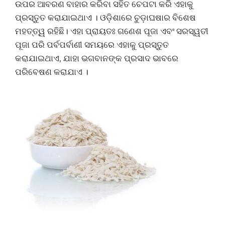
ଉପର ଆବରଣ ବାହାର କରିବା ସହିତ ଚେପଟା କରି ଏହାକୁ
ପ୍ରସ୍ତୁତ କରାଯାଇଥାଏ । ଓଡ଼ିଶାରେ ଚୁଡ଼ାଘଷାର ବିଶେଷ
ମହତ୍ତ୍ୱ ରହିଛି। ଏହା ପ୍ରାୟତଃ ଗଣେଶ ପୂଜା ଏବଂ ସରସ୍ୱତୀ
ପୂଜା ପରି ପର୍ବପର୍ବାଣୀ ସମୟରେ ଏହାକୁ ପ୍ରସ୍ତୁତ
କରାଯାଇଥାଏ, ଯାହା ଭଗବାନଙ୍କ ପ୍ରସାଦ ଭାବରେ
ପରିବେଷଣ କରାଯାଏ ।