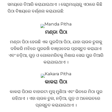
ସମୟରେ ତିଆରି କରାଯାଇଥାଏ । ସେଥିମଧ୍ୟରୁ ଏଠାରେ କିଛି
ପିଠା ବିଷୟରେ ବର୍ଣ୍ଣନା କରାଯାଇଛି:
ମଣ୍ଡା ପିଠା
ମଣ୍ଡା ପିଠା ହେଉଛି ଏକ ପୁରଦିଆ ପିଠା, ଯାହା ଚାଉଳ ଚୁନାକୁ
ଦଳିକରି ମଝିରେ ପୁରରଖି ବାଷ୍ପଦେଇ ପ୍ରସ୍ତୁତ କରାଯାଏ
ଏବଂ ନଡ଼ିଆ, ଗୁଡ଼ ଓ ଗୋଲମରିଚକୁ ମିଶାଇ ସେଇ ପୁର ତିଆରି
କରାଯାଇଥାଏ ।
କାକରା ପିଠା
କାକରା ପିଠାର ବାହାରଟା ମୁସ୍ ମୁଶିଆ ଏବଂ ଭିତରେ ମିଠା ପୁର
ରହିଥାଏ । ଏହା ଚାଉଳ ଚୁନା, ନଡ଼ିଆ, ଗୁଡ଼ ଓ ଅଳେଇଚରେ
ପ୍ରସ୍ତୁତ କରାଯାଇଥାଏ ।