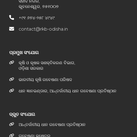
ସହୀଦ ନଗର,
ଭୁବନେଶ୍ୱର, ୭୫୧୦୦୭
+୯୧ ୬୭୪-୨୫୮ ୪୯୪୯
contact@rkb-odisha.in
ପ୍ରମୁଖ ସଂଯୋଗ
କୃଷି ଓ କୃଷକ ସଶକ୍ତିକରଣ ବିଭାଗ,
ଓଡ଼ିଶା ସରକାର
ଭାରତୀୟ କୃଷି ଗବେଷଣା ପରିଷଦ
ଧାନ ଜ୍ଞାନଭଣ୍ଡାର, ଆନ୍ତର୍ଜାତୀୟ ଧାନ ଗବେଷଣା ପ୍ରତିଷ୍ଠାନ
ଦ୍ରୁତ ସଂଯୋଗ
ଆନ୍ତର୍ଜାତୀୟ ଧାନ ଗବେଷଣା ପ୍ରତିଷ୍ଠାନ
ଗବେଷଣା କ୍ଷେତ୍ର