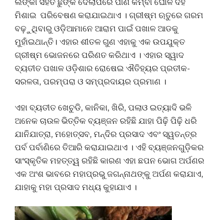
ଲଙ୍କା ସହିତ ଛୁଙ୍କ ଦେଲାପରେ ପାଣି କିମ୍ବା ଘୋଳ ଦହି
ମିଶାଇ ପରିବେଷଣ କରାଯାଇଥାଏ । ଗ୍ରୀଷ୍ମ ଋତୁରେ ଗରମ
ବଢ଼ୁଥିବାରୁ ଓଡ଼ିଆମାନେ ଆରାମ ପାଇଁ ପଖାଳ ଆଡକୁ
ମୁହାଁଇଥାନ୍ତି। ଏହାର ଶୀତଳ ଗୁଣ ଏହାକୁ ଏକ ଉପଯୁକ୍ତ
ଗ୍ରୀଷ୍ମ ଭୋଜନରେ ପରିଣତ କରିଥାଏ । ଏହାର ସ୍ୱାଦ
ବ୍ୟତୀତ ପଖାଳ ଓଡ଼ିଶାର ରୋଷେଇ ଐତିହ୍ୟର ପ୍ରତୀକ-
ସରଳତା, ପରମ୍ପରା ଓ ସମ୍ପ୍ରଦାୟର ପ୍ରମାଣ ।
ଏହା ବ୍ୟତୀତ ଖେଚୁଡି, କାନିକା, ଖିରି, ପଲାଓ ଇତ୍ୟାଦି ଭଳି
ଅନେକ ଚାଉଳ ଭିତ୍ତିକ ବ୍ୟଞ୍ଜନ ରହିଛି ଯାହା ପିଢ଼ି ପିଢ଼ି ଧରି
ଯାନିଯାତ୍ରା, ମହୋତ୍ସବ, ମନ୍ଦିର ପ୍ରସାଦ ଏବଂ ସ୍ୱତନ୍ତ୍ର
ପର୍ବ ପର୍ବାଣିରେ ତିଆରି କରାଯାଇଥାଏ । ଏହି ବ୍ୟଞ୍ଜନଗୁଡ଼ିକର
ସାଂସ୍କୃତିକ ମହତ୍ତ୍ୱ ରହିଛି କାରଣ ଏହା ଛପନ ଭୋଗ ଅର୍ପଣର
ଏକ ଅଂଶ ଭାବରେ ମହାପ୍ରଭୁ ଜଗନ୍ନାଥଙ୍କୁ ଅର୍ପଣ କରାଯାଏ,
ଯାହାକୁ ମହା ପ୍ରସାଦ ମଧ୍ୟ କୁହାଯାଏ ।