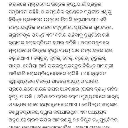
ଚାଉଳରେ ମୂଲ୍ୟବୋଧ ଭିତ୍ତକ ବୃଦ୍ଧିପାଇଁ ପ୍ରଚୁର
ସମ୍ଭାବନା ରହିଛି, ପାରମ୍ପରିକ ବ୍ୟଞ୍ଜନ ବ୍ୟତୀତ ଏଥିରୁ
ବିଭିନ୍ନ ପ୍ରକାରର ଉତ୍ପାଦ ତିଆରି କରାଯାଇଥାଏ ଏହି
ଉତ୍ପାଦଗୁଡିକ ଚାଉଳର ବହୁମୁଖୀତା, ପୁଷ୍ଟିକର ଗୁଣବତ୍ତା,
ଗ୍ରାହକଙ୍କ ପସନ୍ଦ ଏବଂ ବଜାର ଚାହିଦାକୁ ଦୃଷ୍ଟିରେ ରଖି
ବ୍ୟାପକ ଲୋକପ୍ରିୟତା ହାସଲ କରିଛି । ଅପରପକ୍ଷରେ
ମୂଲ୍ୟବୋଧ ଭିତ୍ତକ ବୃଦ୍ଧି ମଧ୍ୟ ଧାନ ଉତ୍ପାଦନର ଲାଭ
ବଢ଼ାଇଥାଏ । ବିସ୍କୁଟ୍, କୁକିଜ୍, କେକ୍, ବ୍ରେଡ୍, ନୁଡୁଲସ,
ପାସ୍ତା, ସେମିୟା ଆଦି ଚାଉଳରୁ ପ୍ରସ୍ତୁତ ବିଭିନ୍ନ ସାମଗ୍ରୀ
ଆଜିକାଲି ଲୋକପ୍ରିୟ ହେବାରେ ଲାଗିଛି । ଏହାବ୍ୟତୀତ
ସ୍ୱାସ୍ଥ୍ୟକର ବିକଳ୍ପ ଭାବରେ ଖାଦ୍ୟ ଓ ପାନୀୟ
ପ୍ରୟୋଗରେ ଚାଉଳ ଉପର ଆବରଣର (ରାଇସ ବ୍ରାନ୍) ଚାହିଦା
ବୃଦ୍ଧି ପାଉଛି । ଓଡ଼ିଶାରେ ଚାଉଳ ଚୋପା ମୁଖ୍ୟତଃ ଗୋଖାଦ୍ୟ
ଓ ଇନ୍ଧନ ଭାବେ ବ୍ୟବହୃତ ହୋଇଥାଏ । ଶେଫିଲ୍ଡ ହାଲ୍ଲାମ
ବିଶ୍ୱବିଦ୍ୟାଳୟ ଦ୍ୱାରା କରାଯାଇଥିବା ଏକ ଅଧ୍ୟୟନ
ଅନୁଯାୟୀ ଚାଉଳ ଉପର ଆବରଣରୁ ୭.୭ ନିୟୁତ ଟନ୍ ପୁଷ୍ଟିକର
ଖାଦ୍ୟ ଉତ୍ପାଦନ କରାଯାଇପାରିବ । ଭଙ୍ଗା ଚାଉଳ ଏବଂ