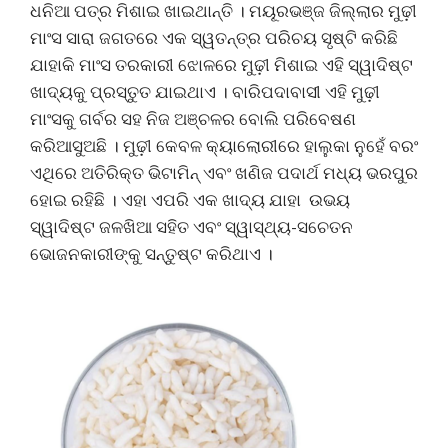
ଧନିଆ ପତ୍ର ମିଶାଇ ଖାଇଥାନ୍ତି । ମୟୂରଭଞ୍ଜ ଜିଲ୍ଲାର ମୁଢ଼ୀ
ମାଂସ ସାରା ଜଗତରେ ଏକ ସ୍ୱତନ୍ତ୍ର ପରିଚୟ ସୃଷ୍ଟି କରିଛି
ଯାହାକି ମାଂସ ତରକାରୀ ଝୋଳରେ ମୁଢ଼ୀ ମିଶାଇ ଏହି ସ୍ୱାଦିଷ୍ଟ
ଖାଦ୍ୟକୁ ପ୍ରସ୍ତୁତ ଯାଇଥାଏ । ବାରିପଦାବାସୀ ଏହି ମୁଢ଼ୀ
ମାଂସକୁ ଗର୍ବର ସହ ନିଜ ଅଞ୍ଚଳର ବୋଲି ପରିବେଷଣ
କରିଆସୁଅଛି । ମୁଢ଼ୀ କେବଳ କ୍ୟାଲୋରୀରେ ହାଲୁକା ନୁହେଁ ବରଂ
ଏଥିରେ ଅତିରିକ୍ତ ଭିଟାମିନ୍ ଏବଂ ଖଣିଜ ପଦାର୍ଥ ମଧ୍ୟ ଭରପୁର
ହୋଇ ରହିଛି । ଏହା ଏପରି ଏକ ଖାଦ୍ୟ ଯାହା ଉଭୟ
ସ୍ୱାଦିଷ୍ଟ ଜଳଖିଆ ସହିତ ଏବଂ ସ୍ୱାସ୍ଥ୍ୟ-ସଚେତନ
ଭୋଜନକାରୀଙ୍କୁ ସନ୍ତୁଷ୍ଟ କରିଥାଏ ।