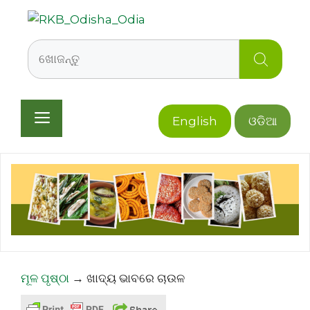
Skip
to
content
Search
Menu
English
ଓଡିଆ
ମୂଳ ପୃଷ୍ଠା
→
ଖାଦ୍ୟ ଭାବରେ ଚାଉଳ