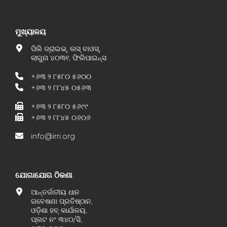
ମୁଖ୍ୟାଳୟ
ପିଲି ଡ୍ରାଇଭ୍, ଲସ୍ ବାଓସ୍,
ଲାଗୁନା ୪୦୩୧, ଫିଲିପାଇନ୍ସ
+୬୩ ୨ ୮୫୮୦ ୫୬୦୦
+୬୩ ୨ ୮୮୪୫ ୦୫୬୩
+୬୩ ୨ ୮୫୮୦ ୫୬୯୯
+୬୩ ୨ ୮୮୪୫ ୦୬୦୬
info@irri.org
ଯୋଗାଯୋଗ ଠିକଣା
ଆନ୍ତର୍ଜାତୀୟ ଧାନ
ଗବେଷଣା ପ୍ରତିଷ୍ଠାନ,
ଓଡ଼ିଶା ହବ୍ କାର୍ଯାଳୟ,
ପ୍ଲଟ ନଂ ୩୪୦/ସି,