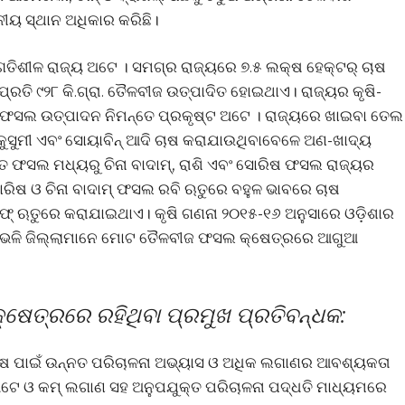
ୟ ସ୍ଥାନ ଅଧିକାର କରିଛି।
ିଶୀଳ ରାଜ୍ୟ ଅଟେ । ସମଗ୍ର ରାଜ୍ୟରେ ୭.୫ ଲକ୍ଷ ହେକ୍ଟର୍ ଚାଷ
୍ ପ୍ରତି ୯୨୮ କି.ଗ୍ରା. ତୈଳବୀଜ ଉତ୍ପାଦିତ ହୋଇଥାଏ। ରାଜ୍ୟର କୃଷି-
ଫସଲ ଉତ୍ପାଦନ ନିମନ୍ତେ ପ୍ରକୃଷ୍ଟ ଅଟେ । ରାଜ୍ୟରେ ଖାଇବା ତେଲ
ସୀ, କୁସୁମୀ ଏବଂ ସୋୟାବିନ୍ ଆଦି ଚାଷ କରାଯାଉଥିବାବେଳେ ଅଣ-ଖାଦ୍ୟ
ତ ଫସଲ ମଧ୍ୟରୁ ଚିନା ବାଦାମ୍, ରାଶି ଏବଂ ସୋରିଷ ଫସଲ ରାଜ୍ୟର
ରିଷ ଓ ଚିନା ବାଦାମ୍ ଫସଲ ରବି ଋତୁରେ ବହୁଳ ଭାବରେ ଚାଷ
୍ ଋତୁରେ କରାଯାଇଥାଏ। କୃଷି ଗଣନା ୨୦୧୫-୧୬ ଅନୁସାରେ ଓଡ଼ିଶାର
ଗଡ଼ ଭଳି ଜିଲ୍ଲାମାନେ ମୋଟ ତୈଳବୀଜ ଫସଲ କ୍ଷେତ୍ରରେ ଆଗୁଆ
େତ୍ରରେ ରହିଥିବା ପ୍ରମୁଖ ପ୍ରତିବନ୍ଧକ:
ଚାଷ ପାଇଁ ଉନ୍ନତ ପରିଚାଳନା ଅଭ୍ୟାସ ଓ ଅଧିକ ଲଗାଣର ଆବଶ୍ୟକତା
ଅଟେ ଓ କମ୍ ଲଗାଣ ସହ ଅନୁପଯୁକ୍ତ ପରିଚାଳନା ପଦ୍ଧତି ମାଧ୍ୟମରେ