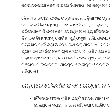
ଉତ୍ପାଦନକାରୀ ଦେଶ ଭାବରେ ବିଶ୍ଵରେ ଏକ ଉଲ୍ଲେଖନୀ
ତୈଳବୀଜ ଜାତୀୟ ଫସଲ ଉତ୍ପାଦନରେ ଓଡ଼ିଶା ଏକ ପ୍ରଗତ
ଜମିରେ ବାର୍ଷିକ ସମୁଦାୟ ୦.୬୯ ମେଟ୍ରିକ୍ ଟନ୍ ଓ ହେକ୍ଟର
ପରିବେଶରେ ଭିନ୍ନତା ଦେଖାଦେଉଥିଲେ ମଧ୍ୟ ତୈଳବୀଜ 
ନିମନ୍ତେ ଚିନାବାଦାମ୍, ସୋରିଷ, ସୂର୍ଯ୍ୟମୁଖୀ, ରାଶି, ଅଳ
ବ୍ୟବହାର ପାଇଁ ଜଡ଼ା ଓ ପେଶି ଚାଷ କରାଯାଇଥାଏ। ସମସ୍
ପ୍ରାୟ ସମସ୍ତ ଜିଲ୍ଲାରେ ଚାଷ ହୋଇଥାଏ। ଓଡ଼ିଶାରେ ସୋ
କରାଯାଉଥିବାବେଳେ ରାଶି ଓ ଅଳସୀ ଫସଲ ମୁଖ୍ୟତଃ ଖରିଫ
ଗଞ୍ଜାମ୍, ମାଲକାନଗିରି, ଯାଜପୁର, କୋରାପୁଟ୍ ଓ ବର
ରହିଥିଲେ।
ରାଜ୍ୟରେ ତୈଳବୀଜ ଫସଲ ଉତ୍ପାଦନ କ୍ଷ
ତୈଳବୀଜ ଫସଲ ଗୁଡ଼ିକ ଶକ୍ତି ସମୃଦ୍ଧ ଅଟେ। 
ହେଉଥିଲେ ମଧ୍ୟ ୮୫ ଭାଗ ଜମି ବର୍ଷା ଆଧାରିତ 