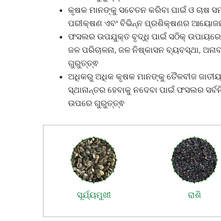
କୃଷକ ମାନଙ୍କୁ ସଚେତନ କରିବା ପାଇଁ ଓ ଚାଷ ସମ୍
ପରୀକ୍ଷଣ ଏବଂ ବିଭିନ୍ନ ପ୍ରଶିକ୍ଷଣର ଆୟୋଜନ
ଫସଲର ଉପଯୁକ୍ତ ବୃଦ୍ଧି ପାଇଁ ସଠିକ୍ ଉପାୟରେ
ଜଳ ପରିଚାଳନା, ଜଳ ନିଷ୍କାସନ ବ୍ୟବସ୍ଥା, ଅ
ଗୁରୁତ୍ତ୍ଵ
ଅଧିକରୁ ଅଧିକ କୃଷକ ମାନଙ୍କୁ ତୈଳବୀଜ ଜାତୀୟ ଫ
ସ୍ଥାନାନ୍ତର ହେବାକୁ ନଦେବା ପାଇଁ ଫସଲର ସର୍ବ
ଉପରେ ଗୁରୁତ୍ତ୍ଵ
ସୂର୍ଯ୍ୟମୁଖୀ
ରାଶି