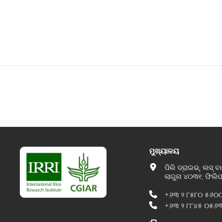
ମୁଖ୍ୟାଳୟ
ପିଲି ଡ୍ରାଇଭ୍, ଲସ୍ ବା
ଲାଗୁନା ୪୦୩୧, ଫିଲି
+୬୩ ୨ ୮୫୮୦ ୫୬୦
+୬୩ ୨ ୮୮୪୫ ୦୫୬