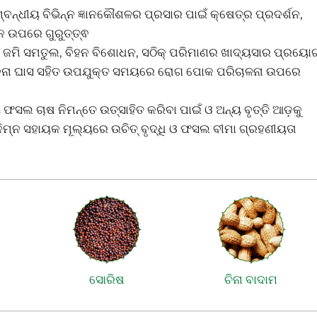
ବନ୍ଧୀୟ ବିଭିନ୍ନ ଜ୍ଞାନକୌଶଳର ପ୍ରସାର ପାଇଁ କ୍ଷେତ୍ର ପ୍ରଦର୍ଶନ,
 ଉପରେ ଗୁରୁତ୍ତ୍ଵ
 ଜମି ସମତୁଲ, ବିହନ ବିଶୋଧନ, ସଠିକ୍ ପରିମାଣର ଖାଦ୍ୟସାର ପ୍ରୟୋ
ନାବନା ଘାସ ସହିତ ଉପଯୁକ୍ତ ସମୟରେ ରୋଗ ପୋକ ପରିଚାଳନା ଉପରେ
ସଲ ଚାଷ ନିମନ୍ତେ ଉତ୍ସାହିତ କରିବା ପାଇଁ ଓ ଅନ୍ୟ ବୃତ୍ତି ଆଡ଼କୁ
ନିମ୍ନ ସହାୟକ ମୂଲ୍ୟରେ ଉଚିତ୍ ବୃଦ୍ଧି ଓ ଫସଲ ବୀମା ଗ୍ରହଣୀୟତା
ସୋରିଷ
ଚିନା ବାଦାମ