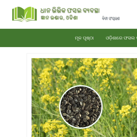
Skip
to
content
ମୂଳ ପୃଷ୍ଠା
ଓଡ଼ିଶାରେ ଫସଲ 