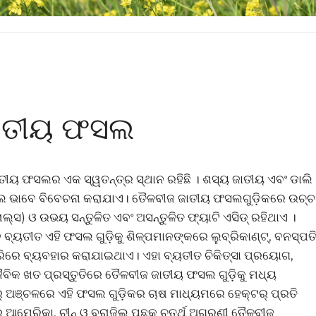
ଜାତୀୟ ଫସଲ
ତୀୟ ଫସଲର ଏକ ସ୍ୱତନ୍ତ୍ର ସ୍ଥାନ ରହିଛି । ଶସ୍ୟ ଜାତୀୟ ଏବଂ ଡାଲି
ଫସଲ ଭାବେ ବିବେଚନା କରାଯାଏ। ତୈଳବୀଜ ଜାତୀୟ ଫସଲଗୁଡ଼ିକରେ ଉଚ୍ଚ
ଲ୍ସ) ଓ ଉଭୟ ସନ୍ତୁଳିତ ଏବଂ ଅସନ୍ତୁଳିତ ଫ୍ୟାଟି ଏସିଡ୍ ରହିଥାଏ ।
ୟତୀତ ଏହି ଫସଲ ଗୁଡ଼ିକୁ ଶିଳ୍ପମାନଙ୍କରେ ଲୁବ୍ରିକାଣ୍ଟ୍, ବନସ୍ପତି
ିଆରିରେ ବ୍ୟବହାର କରାଯାଇଥାଏ। ଏହା ବ୍ୟତୀତ ଚିକିତ୍ସା ପ୍ରୟୋଗ,
ଜୈବିକ ଖତ ପ୍ରସ୍ତୁତିରେ ତୈଳବୀଜ ଜାତୀୟ ଫସଲ ଗୁଡ଼ିକୁ ମଧ୍ୟ
ର୍ ଅଞ୍ଚଳରେ ଏହି ଫସଲ ଗୁଡ଼ିକର ଚାଷ ମାଧ୍ୟମରେ ହେକ୍ଟର୍ ପ୍ରତି
ର ଆମେରିକା, ଚୀନ୍ ଓ ବ୍ରାଜିଲ୍ ପଛକୁ ଚତୁର୍ଥ ଅଗ୍ରଣୀ ତୈଳବୀଜ