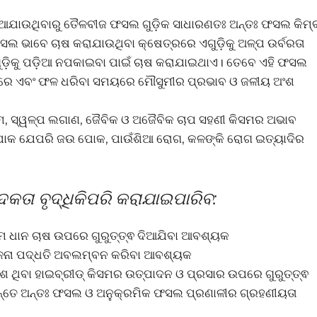
ଆଯାଉଥିବାରୁ ତୈଳବୀଜ ଫସଲ ଗୁଡ଼ିକ ସାଧାରଣତଃ ଅନ୍ତଃ ଫସଲ କିମ୍
 ଭାବେ ଚାଷ କରାଯାଉଥିବା କ୍ଷେତ୍ରରେ ଏଗୁଡ଼ିକୁ ଅଳ୍ପ ଉର୍ବରତା
ଗୁଡ଼ିକୁ ପଡ଼ିଆ ନପକାଇବା ପାଇଁ ଚାଷ କରାଯାଇଥାଏ। ତେବେ ଏହି ଫସଲ
ୟରେ ଏବଂ ଫଳ ଧରିବା ସମୟରେ ମୌସୁମୀର ପ୍ରଭାବ ଓ ଜଳୀୟ ଅଂଶ
କ୍ଷମ, ସ୍ୱଳ୍ପ ଲଗାଣ, ଜୈବିକ ଓ ଅଜୈବିକ ଚାପ ସହଣୀ କିସମର ଅଭାବ
ପୋକ ଯେପରି ଜଉ ପୋକ, ପାଉଁଶିଆ ରୋଗ, କଳଙ୍କି ରୋଗ ଇତ୍ୟାଦିର
ା ବୃଦ୍ଧିକିପରି କରାଯାଇପାରିବ:
ସମ ଧାନ ଚାଷ ଉପରେ ଗୁରୁତ୍ତ୍ଵ ଦିଆଯିବା ଆବଶ୍ୟକ
ଳନା ପଦ୍ଧତି ଅବଲମ୍ବନ କରିବା ଆବଶ୍ୟକ
ଶ ଥିବା ହାଇବ୍ରୀଡ୍ କିସମର ଉତ୍ପାଦନ ଓ ପ୍ରସାର ଉପରେ ଗୁରୁତ୍ତ୍ଵ
ନିମନ୍ତେ ଅନ୍ତଃ ଫସଲ ଓ ଅନୁକ୍ରମିକ ଫସଲ ପ୍ରଣାଳୀର ଗ୍ରହଣୀୟତା