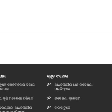
ଯୋଗ
ଦ୍ରୁତ ସଂଯୋଗ
 କୃଷକ ସଶକ୍ତିକରଣ ବିଭାଗ,
ଆନ୍ତର୍ଜାତୀୟ ଧାନ ଗବେଷଣା
 ସରକାର
ପ୍ରତିଷ୍ଠାନ
ୟ କୃଷି ଗବେଷଣା ପରିଷଦ
ଗବେଷଣା କ୍ଷେତ୍ର
ଞାନଭଣ୍ଡାର, ଆନ୍ତର୍ଜାତୀୟ
ରାଇସ ଟୁଡେ