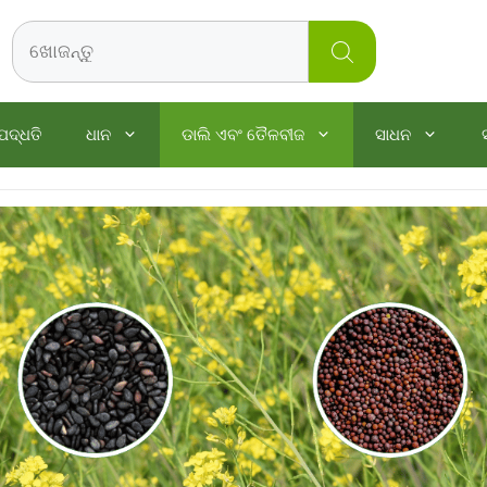
Search
ପଦ୍ଧତି
ଧାନ
ଡାଲି ଏବଂ ତୈଳବୀଜ
ସାଧନ