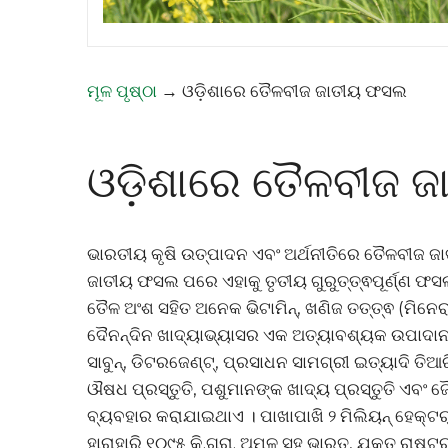
ମୂଳ ପୃଷ୍ଠା
→
ଓଡ଼ିଶାରେ ତୈଳବୀଜ ଜାତୀୟ ଫସଲ
ଓଡ଼ିଶାରେ ତୈଳବୀଜ 
ଭାରତୀୟ କୃଷି ଉତ୍ପାଦନ ଏବଂ ଅର୍ଥନୀତିରେ ତୈଳବୀଜ ଜା
ଜାତୀୟ ଫସଲ ପରେ ଏହାକୁ ତୃତୀୟ ଗୁରୁତ୍ତ୍ଵପୂର୍ଣ୍ଣ 
ତୈଳ ଅଂଶ ସହିତ ଅନେକ ଭିଟାମିନ୍, ଖଣିଜ ତତ୍ତ୍ଵ (ମିନେରା
ଦୈନନ୍ଦିନ ଖାଦ୍ୟାଭ୍ୟାସର ଏକ ଅତ୍ୟାବଶ୍ୟକ ଉପାଦାନ ବ୍
ସାବୁନ୍, ଡିଟରଜେଣ୍ଟ୍, ପ୍ରସାଧନ ସାମଗ୍ରୀ ଇତ୍ୟାଦି ତ
ଔଷଧ ପ୍ରସ୍ତୁତି, ପଶୁମାନଙ୍କ ଖାଦ୍ୟ ପ୍ରସ୍ତୁତି ଏବଂ 
ବ୍ୟବହାର କରାଯାଇଥାଏ । ପାଖାପାଖି ୨ ମିଲିୟନ୍ ହେକ୍ଟ
ହାରାହାରି ୧୦୯୫ କି.ଗ୍ରା. ଅମଳ ସହ ଭାରତ, ଯୁକ୍ତ ରାଷ୍ଟ୍