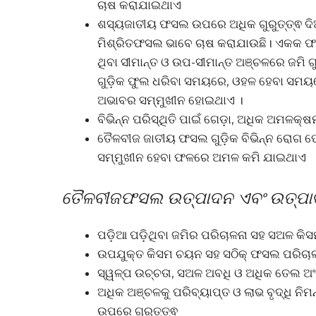
ଚାଷ କରାଯାଇଥାଏ
ଶସ୍ୟଜାତୀୟ ଫସଲ ଉପରେ ଅଧିକ ଗୁରୁତ୍ତ୍ଵ ଦି
ମିଶ୍ରିତଫସଲ ଭାବେ ଚାଷ କରାଯାଉଛି। ଏକକ ଫସଲ
ଥିବା ସୀମାନ୍ତ ଓ ଉପ-ସୀମାନ୍ତ ଅଞ୍ଚଳରେ ଜମି 
ଗୁଡ଼ିକ ଫୁଲ ଧରିବା ସମୟରେ, ଓହଳ ହେବା ସମ
ଅଭାବର ସମ୍ମୁଖୀନ ହୋଇଥାଏ ।
ବିଭିନ୍ନ ପରିସ୍ଥିତି ପାଇଁ ଗେଡ଼ା, ଅଧିକ ଅମଳ
ତୈଳବୀଜ ଜାତୀୟ ଫସଲ ଗୁଡ଼ିକ ବିଭିନ୍ନ ରୋଗ 
ସମ୍ମୁଖୀନ ହେବା ଫଳରେ ଅମଳ କମି ଯାଇଥାଏ
ତୈଳବୀଜଫସଲ ଉତ୍ପାଦନ ଏବଂ ଉତ୍ପାଦକତ
ପଡ଼ିଆ ପଡ଼ିଥିବା ଜମିର ପରିଚାଳନା ସହ ସଅଳ କି
ଉପଯୁକ୍ତ କିସମ ଚୟନ ସହ ସଠିକ୍ ଫସଲ ପରିଚା
ସ୍ୱଳ୍ପ ଉଚ୍ଚତା, ସଅଳ ଅବଧି ଓ ଅଧିକ ତେଲ ଅଂ
ଅଧିକ ଅଞ୍ଚଳକୁ ପରିବ୍ୟାପ୍ତ ଓ ଲାଭ ବୃଦ୍ଧି 
ଉପରେ ଗୁରୁତ୍ତ୍ଵ