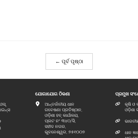
← ପୂର୍ବ ପୃଷ୍ଠା
ଯୋଗାଯୋଗ ଠିକଣା
ପ୍ରମୁଖ ସଂ
ଓସ୍,
ଆନ୍ତର୍ଜାତୀୟ ଧାନ
କୃଷି ଓ
ପାଇନ୍ସ
ଗବେଷଣା ପ୍ରତିଷ୍ଠାନ,
ଓଡ଼ିଶା
ଓଡ଼ିଶା ହବ୍ କାର୍ଯାଳୟ,
ପ୍ଲଟ ନଂ ୩୪୦/ସି,
୦
ଭାରତୀ
ସହୀଦ ନଗର,
୩
ଭୁବନେଶ୍ୱର, ୭୫୧୦୦୭
ଧାନ ଜ୍