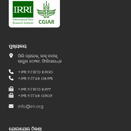
ମୁଖ୍ୟାଳୟ
ପିଲି ଡ୍ରାଇଭ୍, ଲସ୍ ବାଓସ୍,
ଲାଗୁନା ୪୦୩୧, ଫିଲିପାଇନ୍ସ
+୬୩ ୨ ୮୫୮୦ ୫୬୦୦
+୬୩ ୨ ୮୮୪୫ ୦୫୬୩
+୬୩ ୨ ୮୫୮୦ ୫୬୯୯
+୬୩ ୨ ୮୮୪୫ ୦୬୦୬
info@irri.org
ଯୋଗାଯୋଗ ଠିକଣା