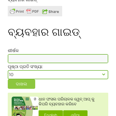
ବ୍ୟବହାର ଗାଇଡ୍
ଶୀର୍ଷକ
ପୃଷ୍ଠା ପ୍ରତି ସଂଖ୍ୟା:
ଦାଖଲ
ଧାନ ଫସଲ ପରିଚାଳକ ୱେବ୍ ଆପ୍ କୁ
କିପରି ବ୍ୟବହାର କରିବେ
English
ଓଡ଼ିଆ