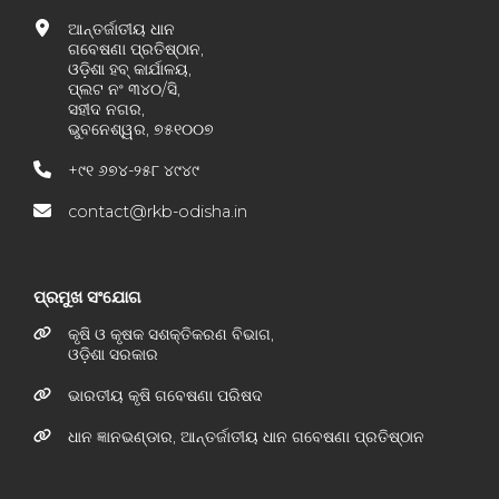
ଆନ୍ତର୍ଜାତୀୟ ଧାନ
ଗବେଷଣା ପ୍ରତିଷ୍ଠାନ,
ଓଡ଼ିଶା ହବ୍ କାର୍ଯାଳୟ,
ପ୍ଲଟ ନଂ ୩୪୦/ସି,
ସହୀଦ ନଗର,
ଭୁବନେଶ୍ୱର, ୭୫୧୦୦୭
+୯୧ ୬୭୪-୨୫୮ ୪୯୪୯
contact@rkb-odisha.in
ପ୍ରମୁଖ ସଂଯୋଗ
କୃଷି ଓ କୃଷକ ସଶକ୍ତିକରଣ ବିଭାଗ,
ଓଡ଼ିଶା ସରକାର
ଭାରତୀୟ କୃଷି ଗବେଷଣା ପରିଷଦ
ଧାନ ଜ୍ଞାନଭଣ୍ଡାର, ଆନ୍ତର୍ଜାତୀୟ ଧାନ ଗବେଷଣା ପ୍ରତିଷ୍ଠାନ