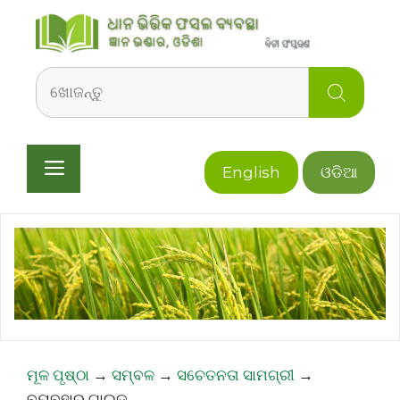
Skip
to
content
Search
Menu
English
ଓଡିଆ
ମୂଳ ପୃଷ୍ଠା
→
ସମ୍ବଳ
→
ସଚେତନତା ସାମଗ୍ରୀ
→
ବ୍ୟବହାର ଗାଇଡ୍