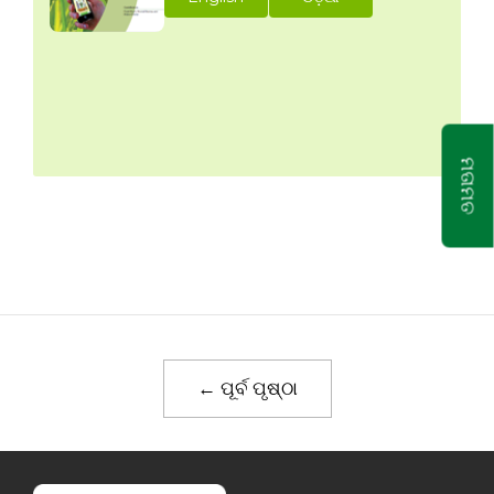
ମତାମତ
← ପୂର୍ବ ପୃଷ୍ଠା