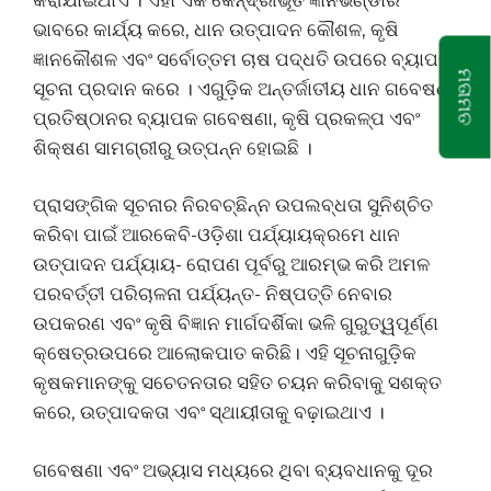
ଭାବରେ କାର୍ଯ୍ୟ କରେ, ଧାନ ଉତ୍ପାଦନ କୌଶଳ, କୃଷି
ଜ୍ଞାନକୌଶଳ ଏବଂ ସର୍ବୋତ୍ତମ ଚାଷ ପଦ୍ଧତି ଉପରେ ବ୍ୟାପକ
ମତାମତ
ସୂଚନା ପ୍ରଦାନ କରେ । ଏଗୁଡ଼ିକ ଅନ୍ତର୍ଜାତୀୟ ଧାନ ଗବେଷଣା
ପ୍ରତିଷ୍ଠାନର ବ୍ୟାପକ ଗବେଷଣା, କୃଷି ପ୍ରକଳ୍ପ ଏବଂ
ଶିକ୍ଷଣ ସାମଗ୍ରୀରୁ ଉତ୍ପନ୍ନ ହୋଇଛି ।
ପ୍ରାସଙ୍ଗିକ ସୂଚନାର ନିରବଚ୍ଛିନ୍ନ ଉପଲବ୍ଧତା ସୁନିଶ୍ଚିତ
କରିବା ପାଇଁ ଆରକେବି-ଓଡ଼ିଶା ପର୍ଯ୍ୟାୟକ୍ରମେ ଧାନ
ଉତ୍ପାଦନ ପର୍ଯ୍ୟାୟ- ରୋପଣ ପୂର୍ବରୁ ଆରମ୍ଭ କରି ଅମଳ
ପରବର୍ତ୍ତୀ ପରିଚାଳନା ପର୍ଯ୍ୟନ୍ତ- ନିଷ୍ପତ୍ତି ନେବାର
ଉପକରଣ ଏବଂ କୃଷି ବିଜ୍ଞାନ ମାର୍ଗଦର୍ଶିକା ଭଳି ଗୁରୁତ୍ୱପୂର୍ଣ୍ଣ
କ୍ଷେତ୍ରଉପରେ ଆଲୋକପାତ କରିଛି। ଏହି ସୂଚନାଗୁଡ଼ିକ
କୃଷକମାନଙ୍କୁ ସଚେତନତାର ସହିତ ଚୟନ କରିବାକୁ ସଶକ୍ତ
କରେ, ଉତ୍ପାଦକତା ଏବଂ ସ୍ଥାୟୀତାକୁ ବଢ଼ାଇଥାଏ ।
ଗବେଷଣା ଏବଂ ଅଭ୍ୟାସ ମଧ୍ୟରେ ଥିବା ବ୍ୟବଧାନକୁ ଦୂର