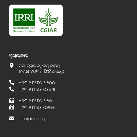
ମୁଖ୍ୟାଳୟ
ପିଲି ଡ୍ରାଇଭ୍, ଲସ୍ ବାଓସ୍,
ଲାଗୁନା ୪୦୩୧, ଫିଲିପାଇନ୍ସ
+୬୩ ୨ ୮୫୮୦ ୫୬୦୦
+୬୩ ୨ ୮୮୪୫ ୦୫୬୩
+୬୩ ୨ ୮୫୮୦ ୫୬୯୯
+୬୩ ୨ ୮୮୪୫ ୦୬୦୬
info@irri.org