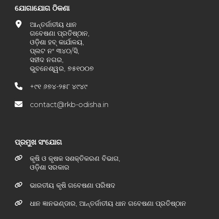
ଯୋଗାଯୋଗ ଠିକଣା
ଆନ୍ତର୍ଜାତୀୟ ଧାନ
ଗବେଷଣା ପ୍ରତିଷ୍ଠାନ,
ଓଡ଼ିଶା ହବ୍ କାର୍ଯାଳୟ,
ପ୍ଲଟ ନଂ ୩୪୦/ସି,
ସହୀଦ ନଗର,
ଭୁବନେଶ୍ୱର, ୭୫୧୦୦୭
+୯୧ ୬୭୪-୨୫୮ ୪୯୪୯
contact@rkb-odisha.in
ପ୍ରମୁଖ ସଂଯୋଗ
କୃଷି ଓ କୃଷକ ସଶକ୍ତିକରଣ ବିଭାଗ,
ଓଡ଼ିଶା ସରକାର
ଭାରତୀୟ କୃଷି ଗବେଷଣା ପରିଷଦ
ଧାନ ଜ୍ଞାନଭଣ୍ଡାର, ଆନ୍ତର୍ଜାତୀୟ ଧାନ ଗବେଷଣା ପ୍ରତିଷ୍ଠାନ