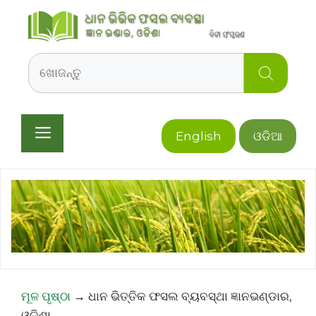
Skip
to
content
Search
Menu
English
ଓଡିଆ
ମୂଳ ପୃଷ୍ଠା
→
ଧାନ ଭିତ୍ତିକ ଫସଲ ବ୍ୟବସ୍ଥା ଜ୍ଞାନଭଣ୍ଡାର,
ଓଡ଼ିଶା