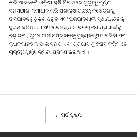
କରି ଆରକେବି-ଓଡ଼ିଶା କୃଷି ବିକାଶରେ ଗୁରୁତ୍ୱପୂର୍ଣ୍ଣ
ସମସ୍ୟାର ସମାଧାନ କରି ପରୀକ୍ଷାଗାରରୁ କ୍ଷେତ୍ରକୁ
ଉଦ୍ଭାବନଗୁଡ଼ିକର ଦ୍ରୁତ ଏବଂ ପ୍ରଭାବଶାଳୀ ସ୍ଥାନାନ୍ତରକୁ
ସୁଗମ କରିଥାଏ । ଏହି ଜ୍ଞାନଭଣ୍ଡାର ପରିଚାଳନା ପ୍ରଣାଳୀକୁ
ବଢ଼ାଇବା, ସୂଚନା ଆଦାନପ୍ରଦାନକୁ ସୁବ୍ୟବସ୍ଥିତ କରିବା ଏବଂ
କୃଷକମାନଙ୍କ ପାଇଁ ସମୟ ଏବଂ ପ୍ରୟାସ କୁ ହ୍ରାସ କରିବାରେ
ଗୁରୁତ୍ୱପୂର୍ଣ୍ଣ ଭୂମିକା ଗ୍ରହଣ କରିଥାଏ ।
← ପୂର୍ବ ପୃଷ୍ଠା