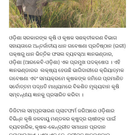
ଓଡ଼ିଶା ସରକାରଙ୍କ କୃଷି ଓ କୃଷକ ସଶକ୍ତୀକରଣ ବିଭାଗ
ସହାୟତାରେ ଅନ୍ତର୍ଜାତୀୟ ଧାନ ଗବେଷଣା ପ୍ରତିଷ୍ଠାନ (ଇରୀ)
ପକ୍ଷରୁ ଧାନ ଭିତ୍ତିକ ଫସଲ ବ୍ୟବସ୍ଥା ଜ୍ଞାନଭଣ୍ଡାର,
ଓଡ଼ିଶା (ଆରକେବି-ଓଡ଼ିଶା) ଏକ ପ୍ରମୁଖ ପଦକ୍ଷେପ । ଏହି
ଜ୍ଞାନଭଣ୍ଡାରର ଲକ୍ଷ୍ୟ ହେଉଛି ଭାଗିଦାରୀରେ କ୍ରିୟାତ୍ମକ
ଗବେଷଣା ଏବଂ ସମୟକ୍ରମେ କୃଷକଙ୍କ ଜମିରେ ପ୍ରମାଣିତ
ସର୍ବୋତ୍ତମ ପଦ୍ଧତି ମାଧ୍ୟମରେ ବିକଶିତ ମୂଲ୍ୟବାନ କୃଷି
ସମ୍ବନ୍ଧୀୟ ଜ୍ଞାନକୁ ପ୍ରସାରିତ କରିବା ।
ଡିଜିଟାଲ ସମ୍ପ୍ରସାରଣ ପ୍ଲାଟଫର୍ମ ଜରିଆରେ ଓଡ଼ିଶାର
ବିଭିନ୍ନ କୃଷି ଜଳବାୟୁ ମଣ୍ଡଳର କ୍ଷୁଦ୍ର ଚାଷୀଙ୍କ ପାଇଁ
ବ୍ୟବହାରିକ, କୃଷକ-କେନ୍ଦ୍ରୀତ ସମାଧାନ ପ୍ରଦାନ
କରାଯାଇଥାଏ । ଏହା ଏକ କେନ୍ଦ୍ରୀଭୂତ ଜ୍ଞାନଭଣ୍ଡାର