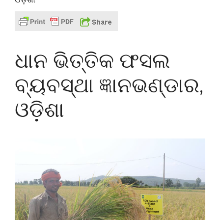
ଧାନ ଭିତ୍ତିକ ଫସଲ
ବ୍ୟବସ୍ଥା ଜ୍ଞାନଭଣ୍ଡାର,
ଓଡ଼ିଶା