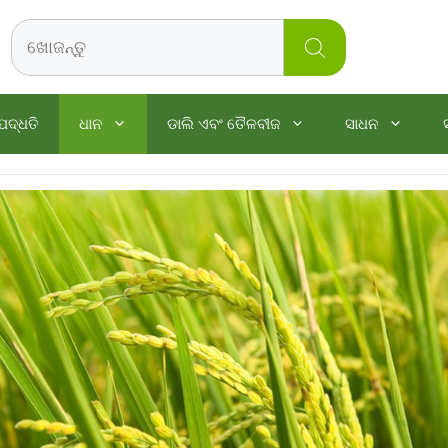
Search
ପଦ୍ଧତି
ଧାନ
ଡାଲି ଏବଂ ତୈଳବୀଜ
ସାଧନ