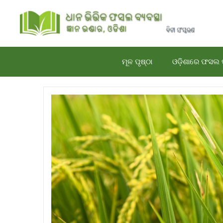
Skip
to
content
ମୂଳ ପୃଷ୍ଠା
ଓଡ଼ିଶାରେ ଫସଲ 