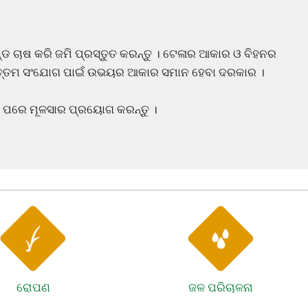
ଣ୍ଡ ଚାଷ କରି ଜମି ପ୍ରସ୍ତୁତ କରନ୍ତୁ । ଟେଳାର ଆକାର ଓ ବିହନର
ର ଉତ୍ତମ ସଂଯୋଗ ପାଇଁ ଉଭୟର ଆକାର ସମାନ ହେବା ଦରକାର ।
ିନ ପରେ ମୂଳସାର ପ୍ରୟୋଗ କରନ୍ତୁ ।
ରୋପଣ
ଜଳ ପରିଚାଳନା