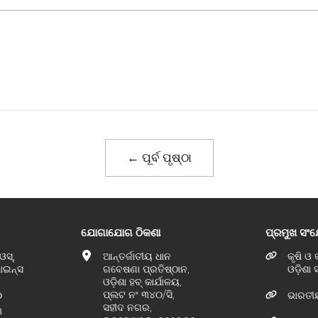
← ପୂର୍ବ ପୃଷ୍ଠା
ଯୋଗାଯୋଗ ଠିକଣା
ପ୍ରମୁଖ ସଂ
ଓସ୍,
ଆନ୍ତର୍ଜାତୀୟ ଧାନ
କୃଷି ଓ
ପାଇନ୍ସ
ଗବେଷଣା ପ୍ରତିଷ୍ଠାନ,
ଓଡ଼ିଶା
ଓଡ଼ିଶା ହବ୍ କାର୍ଯାଳୟ,
ପ୍ଲଟ ନଂ ୩୪୦/ସି,
୦
ଭାରତୀ
ସହୀଦ ନଗର,
୩