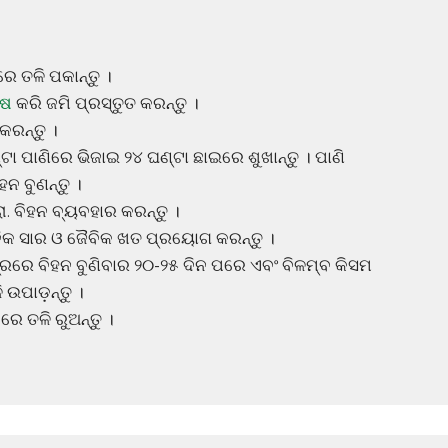
େ ତଳି ପକାନ୍ତୁ ।
ାଷ
କରି ଜମି ପ୍ରସ୍ତୁତ କରନ୍ତୁ ।
କରନ୍ତୁ ।
ଣ୍ଟା ପାଣିରେ ଭିଜାଇ ୨୪ ଘଣ୍ଟା ଛାଇରେ ଶୁଖାନ୍ତୁ । ପାଣି
ନ ବୁଣନ୍ତୁ ।
ା. ବିହନ ବ୍ୟବହାର କରନ୍ତୁ ।
ନିକ ସାର ଓ ଜୈବିକ ଖତ ପ୍ରୟୋଗ କରନ୍ତୁ ।
ରେ ବିହନ ବୁଣିବାର ୨୦-୨୫ ଦିନ ପରେ ଏବଂ ବିଳମ୍ବ କିସମ
 ଉପାଡ଼ନ୍ତୁ ।
େ ତଳି ରୁଅନ୍ତୁ ।