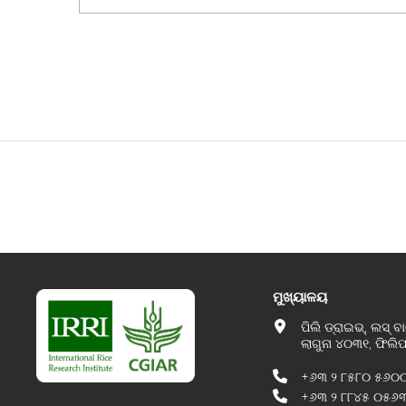
ମୁଖ୍ୟାଳୟ
ପିଲି ଡ୍ରାଇଭ୍, ଲସ୍ ବା
ଲାଗୁନା ୪୦୩୧, ଫିଲି
+୬୩ ୨ ୮୫୮୦ ୫୬୦
+୬୩ ୨ ୮୮୪୫ ୦୫୬