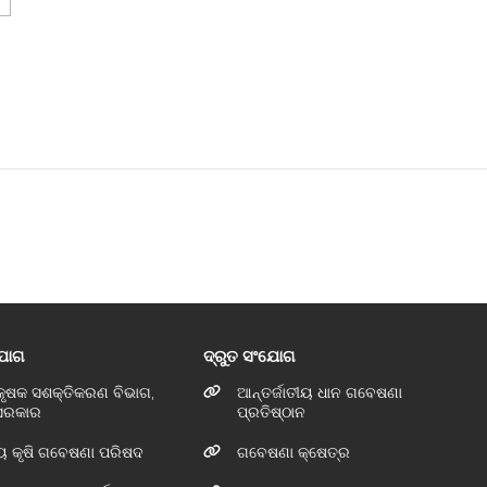
ଯୋଗ
ଦ୍ରୁତ ସଂଯୋଗ
 କୃଷକ ସଶକ୍ତିକରଣ ବିଭାଗ,
ଆନ୍ତର୍ଜାତୀୟ ଧାନ ଗବେଷଣା
 ସରକାର
ପ୍ରତିଷ୍ଠାନ
ୟ କୃଷି ଗବେଷଣା ପରିଷଦ
ଗବେଷଣା କ୍ଷେତ୍ର