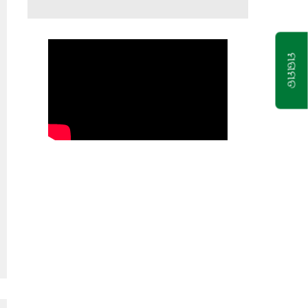
ମତାମତ