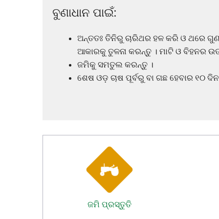
ବୁଣାଧାନ ପାଇଁ:
ଅନ୍ତତଃ ତିନିରୁ ଚାରିଥର ହଳ କରି ଓ ଥରେ ଗୁ
ଆକାରକୁ ତୁଳନା କରନ୍ତୁ । ମାଟି ଓ ବିହନ
ଜମିକୁ ସମତୁଲ କରନ୍ତୁ ।
ଶେଷ ଓଡ଼ ଚାଷ ପୂର୍ବରୁ ବା ଗଛ ହେବାର ୧୦ ଦ
ଜମି ପ୍ରସ୍ତୁତି