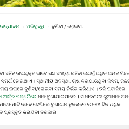
 ଉତ୍ପାଦନ
→
ଅଭିବୃଦ୍ଧି
→
ବୁଣିବା / ରୋଇବା
଼ିବା ସହିତ ଉପଯୁକ୍ତ ଭାବେ ଗଛ ସଂଖ୍ୟା ରହିବା ଯୋଗୁଁ ଅଧିକ ଅମଳ ମିଳ
 ସମର୍ଥ ହୋଇଥାଏ । ସ୍ଥାନୀୟ ଅବସ୍ଥା, ଚାଷ କରାଯାଉଥିବା କିସମ, ଜଳ
ସମୟ ଉପରେ ବୁଣିବା/ରୋଇବା ସମୟ ନିର୍ଭର କରିଥାଏ । ତଳି ପଟାଳିରେ
ବା ଆର୍ଦ୍ର ପଦ୍ଧତିରେ
ଧାନ ବୁଣାଯାଇପାରେ । ସାଧାରଣତଃ ରୁଆଧାନ ଅ
 ମୋଟାମୋଟି ଭାବେ ଦେଖିଲେ ବୁଣାଧାନ ତୁଳନାରେ ୧୦-୧୫ ଦିନ ଅଧିକ
 ପ୍ରସ୍ତୁତ କରାଯିବା ଦରକାର ।