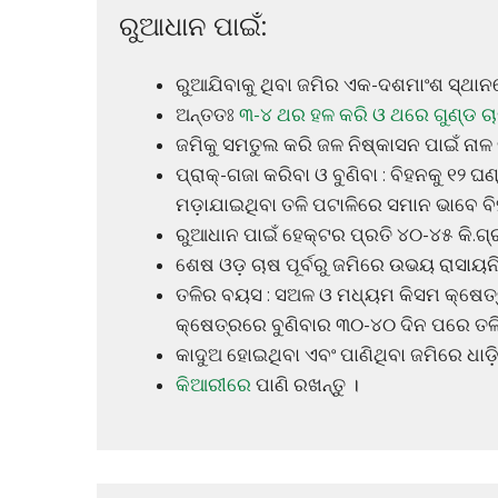
ରୁଆଧାନ ପାଇଁ:
ରୁଆଯିବାକୁ ଥିବା ଜମିର ଏକ-ଦଶମାଂଶ ସ୍ଥାନର
ଅନ୍ତତଃ
୩-୪ ଥର ହଳ କରି ଓ ଥରେ ଗୁଣ୍ଡ ଚ
ଜମିକୁ ସମତୁଲ କରି ଜଳ ନିଷ୍କାସନ ପାଇଁ ନାଳ 
ପ୍ରାକ୍-ଗଜା କରିବା ଓ ବୁଣିବା : ବିହନକୁ ୧୨ ଘ
ମଡ଼ାଯାଇଥିବା ତଳି ପଟାଳିରେ ସମାନ ଭାବେ ବିହ
ରୁଆଧାନ ପାଇଁ ହେକ୍ଟର ପ୍ରତି ୪୦-୪୫ କି.ଗ୍ର
ଶେଷ ଓଡ଼ ଚାଷ ପୂର୍ବରୁ ଜମିରେ ଉଭୟ ରାସାୟ
ତଳିର ବୟସ : ସଅଳ ଓ ମଧ୍ୟମ କିସମ କ୍ଷେତ୍ର
କ୍ଷେତ୍ରରେ ବୁଣିବାର ୩୦-୪୦ ଦିନ ପରେ ତଳି
କାଦୁଅ ହୋଇଥିବା ଏବଂ ପାଣିଥିବା ଜମିରେ ଧାଡ଼ିର
କିଆରୀରେ
ପାଣି ରଖନ୍ତୁ ।