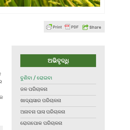
ଅଭିବୃଦ୍ଧି
େ
ବୁଣିବା / ରୋଇବା
ର
ଜଳ ପରିଚାଳନା
ମଳ
ଖାଦ୍ୟସାର ପରିଚାଳନା
ଅନାବନା ଘାସ ପରିଚାଳନା
ରୋଗପୋକ ପରିଚାଳନା