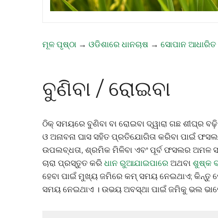
ମୂଳ ପୃଷ୍ଠା
→
ଓଡିଶାରେ ଧାନଚାଷ
→
ସୋପାନ ଆଧାରିତ
ବୁଣିବା / ରୋଇବା
ଠିକ୍ ସମୟରେ ବୁଣିବା ବା ରୋଇବା ଦ୍ୱାରା ଗଛ ଶୀଘ୍ର ବଢ
ଓ ଅନାବନା ଘାସ ସହିତ ପ୍ରତିଯୋଗିତା କରିବା ପାଇଁ ଫସଲ
ଉପଲବ୍ଧତା, ଶ୍ରମିକ ମିଳିବା ଏବଂ ପୂର୍ବ ଫସଲର ଅମଳ 
ଚାରା ପ୍ରସ୍ତୁତ କରି
ଧାନ ରୁଆଯାଇପାରେ
ଅଥବା
ଶୁଷ୍କ 
ହେବା ପାଇଁ ମୁଖ୍ୟ ଜମିରେ କମ୍ ସମୟ ନେଇଥାଏ; କିନ୍ତୁ
ସମୟ ନେଇଥାଏ । ଉଭୟ ଅବସ୍ଥା ପାଇଁ ଜମିକୁ ଭଲ ଭାବେ