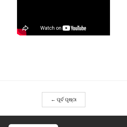
← ପୂର୍ବ ପୃଷ୍ଠା