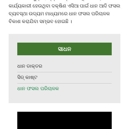
କାର୍ଯ୍ୟକାରୀ ହେଉଥିବା ଦକ୍ଷିଣ ଏସିଆ ପାଇଁ ଧାନ ଆଦି ଫସଲ
ବ୍ୟବସ୍ଥା ଉଦ୍ୟମ ମାଧ୍ୟମରେ ଧାନ ଫସଲ ପରିଚାଳକ
ବିକାଶ କରାଯିବା ସମ୍ଭବ ହୋଇଛି ।
ସାଧନ
ଧାନ ଡାକ୍ତର
ସିଡ୍ କାଷ୍ଟ
ଧାନ ଫସଲ ପରିଚାଳକ