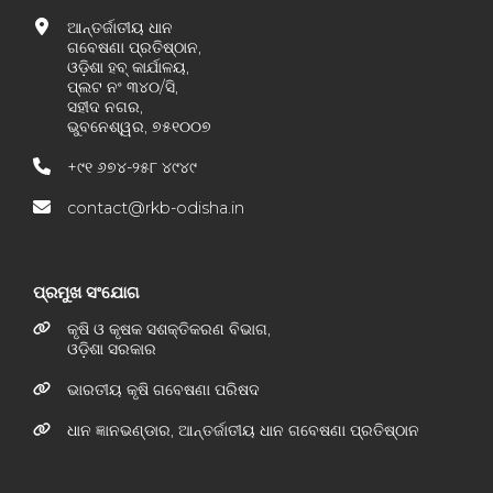
ଆନ୍ତର୍ଜାତୀୟ ଧାନ
ଗବେଷଣା ପ୍ରତିଷ୍ଠାନ,
ଓଡ଼ିଶା ହବ୍ କାର୍ଯାଳୟ,
ପ୍ଲଟ ନଂ ୩୪୦/ସି,
ସହୀଦ ନଗର,
ଭୁବନେଶ୍ୱର, ୭୫୧୦୦୭
+୯୧ ୬୭୪-୨୫୮ ୪୯୪୯
contact@rkb-odisha.in
ପ୍ରମୁଖ ସଂଯୋଗ
କୃଷି ଓ କୃଷକ ସଶକ୍ତିକରଣ ବିଭାଗ,
ଓଡ଼ିଶା ସରକାର
ଭାରତୀୟ କୃଷି ଗବେଷଣା ପରିଷଦ
ଧାନ ଜ୍ଞାନଭଣ୍ଡାର, ଆନ୍ତର୍ଜାତୀୟ ଧାନ ଗବେଷଣା ପ୍ରତିଷ୍ଠାନ