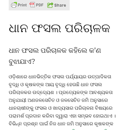
ଧାନ ଫସଲ ପରିଚାଳକ
ଧାନ ଫସଲ ପରିଚାଳକ କହିଲେ କ’ଣ
ବୁଝାଯାଏ?
ଓଡ଼ିଶାରେ ଧାନଭିତ୍ତିକ ଫସଲ ପର୍ଯ୍ୟାୟର ଉତ୍ପାଦିକତା
ବୃଦ୍ଧି ଓ କୃଷକଙ୍କ ଆୟ ବୃଦ୍ଧି ହେଉଛି ଧାନ ଫସଲ
ପରିଚାଳକର ଉଦ୍ଦ୍ୟେଶ । ପ୍ରତ୍ୟେକଙ୍କ ଆବଶ୍ୟକତା
ଅନୁଯାୟୀ ଅଣଜଳସେଚିତ ଓ ଜଳସେଚିତ ଜମି ଅନୁସାରେ
ଧାନଚାଷୀଙ୍କୁ ଫସଲ ଓ ଖାଦ୍ୟସାର ପରିଚାଳନା ବିଷୟରେ
ପରାମର୍ଶ ପ୍ରଦାନ କରିବା ଦ୍ୱାରା ଏହା ସମ୍ଭବ ହୋଇଥାଏ ।
ବିଭିନ୍ନ ପ୍ରଶ୍ନ ପାଇଁ ନିଜ ଧାନ ଜମି ଅନୁସାରେ କୃଷକଙ୍କ