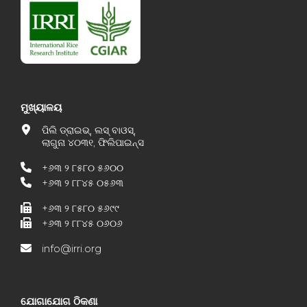
ମୁଖ୍ୟାଳୟ
ପିଲି ଡ୍ରାଇଭ୍, ଲସ୍ ବାଓସ୍,
ଲାଗୁନା ୪୦୩୧, ଫିଲିପାଇନ୍ସ
+୬୩ ୨ ୮୫୮୦ ୫୬୦୦
+୬୩ ୨ ୮୮୪୫ ୦୫୬୩
+୬୩ ୨ ୮୫୮୦ ୫୬୯୯
+୬୩ ୨ ୮୮୪୫ ୦୬୦୬
info@irri.org
ଯୋଗାଯୋଗ ଠିକଣା