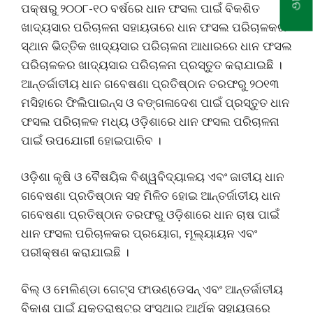
ପକ୍ଷରୁ ୨୦୦୮-୧୦ ବର୍ଷରେ ଧାନ ଫସଲ ପାଇଁ ବିକଶିତ
ଖାଦ୍ୟସାର ପରିଚାଳନା ସହାୟତାରେ ଧାନ ଫସଲ ପରିଚାଳକର
ସ୍ଥାନ ଭିତ୍ତିକ ଖାଦ୍ୟସାର ପରିଚାଳନା ଆଧାରରେ ଧାନ ଫସଲ
ପରିଚାଳକର ଖାଦ୍ୟସାର ପରିଚାଳନା ପ୍ରସ୍ତୁତ କରାଯାଇଛି ।
ଆନ୍ତର୍ଜାତୀୟ ଧାନ ଗବେଷଣା ପ୍ରତିଷ୍ଠାନ ତରଫରୁ ୨୦୧୩
ମସିହାରେ ଫିଲିପାଇନ୍ସ ଓ ବଙ୍ଗଳାଦେଶ ପାଇଁ ପ୍ରସ୍ତୁତ ଧାନ
ଫସଲ ପରିଚାଳକ ମଧ୍ୟ ଓଡ଼ିଶାରେ ଧାନ ଫସଲ ପରିଚାଳନା
ପାଇଁ ଉପଯୋଗୀ ହୋଇପାରିବ ।
ଓଡ଼ିଶା କୃଷି ଓ ବୈଷୟିକ ବିଶ୍ୱବିଦ୍ୟାଳୟ ଏବଂ ଜାତୀୟ ଧାନ
ଗବେଷଣା ପ୍ରତିଷ୍ଠାନ ସହ ମିଳିତ ହୋଇ ଆନ୍ତର୍ଜାତୀୟ ଧାନ
ଗବେଷଣା ପ୍ରତିଷ୍ଠାନ ତରଫରୁ ଓଡ଼ିଶାରେ ଧାନ ଚାଷ ପାଇଁ
ଧାନ ଫସଲ ପରିଚାଳକର ପ୍ରୟୋଗ, ମୂଲ୍ୟାୟନ ଏବଂ
ପରୀକ୍ଷଣ କରାଯାଇଛି ।
ବିଲ୍ ଓ ମେଲିଣ୍ଡା ଗେଟ୍ସ ଫାଉଣ୍ଡେସନ୍ ଏବଂ ଆନ୍ତର୍ଜାତୀୟ
ବିକାଶ ପାଇଁ ଯୁକ୍ତରାଷ୍ଟ୍ର ସଂସ୍ଥାର ଆର୍ଥିକ ସହାୟତାରେ