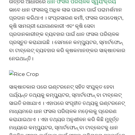
ଉତ୍ତର ଆଧାରରେ
ଧାନ ଫସଲ ପରିଚାଳକ ସ୍ୱୟଂକ୍ରିୟ
ଭାବେ ଧାନ ଫସଲରୁ ଅଧିକ ଲାଭ ପାଇବା ପାଇଁ ପରାମର୍ଶମାନ
ପ୍ରଦାନ କରିଥାଏ । ସଂପ୍ରସାରଣ କର୍ମୀ, ଫସଲ ଉପଦେଷ୍ଟା,
କୃଷି ସାମଗ୍ରୀ ଯୋଗାଣକାରୀ ଏବଂ କୃଷି ସେବା
ପ୍ରଦାନକାରୀଙ୍କ ବ୍ୟବହାର ପାଇଁ ଧାନ ଫସଲ ପରିଚାଳକ
ପ୍ରସ୍ତୁତ କରାଯାଇଛି । ସେମାନେ କମ୍ପ୍ୟୁଟର, ସ୍ମାର୍ଟଫୋନ୍
ବା ଟାବ୍ଲେଟ୍ ବ୍ୟବହାର କରି କୃଷକମାନଙ୍କର ସାକ୍ଷାତକାର
ନେଇଥାନ୍ତି।
ସାକ୍ଷାତକାର ପରେ ଇଣ୍ଟରନେଟ୍ ସହିତ ସଂଯୁକ୍ତ ହେବା
ପର୍ଯ୍ୟନ୍ତ ତଥ୍ୟକୁ କମ୍ପ୍ୟୁଟର, ସ୍ମାର୍ଟଫୋନ୍ ବା ଟାବ୍ଲେଟ୍
ସାଇତି ରଖାଯାଏ । ଏହାପରେ ସଂଗୃହୀତ ତଥ୍ୟକୁ ଇଣ୍ଟରନେଟ୍
ମାଧ୍ୟମରେ ଧାନ ଫସଲ ପରିଚାଳକ ମଡ଼େଲକୁ ପ୍ରେରଣ
କରାଯାଇଥାଏ । ଏହା ତଥ୍ୟର ଅନୁଶୀଳନ କରି କିଛି ମୁହୂର୍ତ୍ତ
ମଧ୍ୟରେ କମ୍ପ୍ୟୁଟର, ସ୍ମାର୍ଟଫୋନ୍ ବା ଟାବ୍ଲେଟକୁ ଧାନ