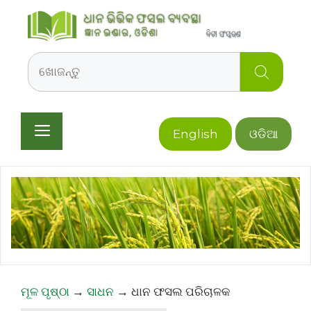
Skip
to
content
Search
Menu
English
ଓଡିଆ
ମୂଳ ପୃଷ୍ଠା
→
ସାଧନ
→
ଧାନ ଫସଲ ପରିଚାଳକ