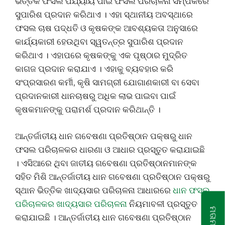
ଭିତ୍ତିକ ଫସଲ ପର୍ଯ୍ୟାୟ ପାଇଁ ଫସଲ ପରିଚାଳନା ସମ୍ପର୍କରେ
ସୁପାରିଶ ପ୍ରଦାନ କରିଥାଏ । ଏହା ସ୍ଥାନୀୟ ଅବସ୍ଥାରେ
ଫସଲ ଚାଷ ପଦ୍ଧତି ଓ କୃଷକଙ୍କ ଆବଶ୍ୟକତା ଅନୁସାରେ
କାର୍ଯ୍ୟକାରୀ ହେଉଥିବା ସ୍ୱତନ୍ତ୍ର ସୁପାରିଶ ପ୍ରଦାନ
କରିଥାଏ । ଏହାପରେ କୃଷକଙ୍କୁ ଏକ ପୃଷ୍ଠାର ମୁଦ୍ରିତ
କାଗଜ ପ୍ରଦାନ କରାଯାଏ । ଏହାକୁ ବ୍ୟବହାର କରି
ସଂପ୍ରସାରଣ କର୍ମୀ, କୃଷି ସାମଗ୍ରୀ ଯୋଗାଣକାରୀ ବା ସେବା
ପ୍ରଦାନକାରୀ ଧାନଚାଷରୁ ଅଧିକ ଲାଭ ପାଇବା ପାଇଁ
କୃଷକମାନଙ୍କୁ ପରାମର୍ଶ ପ୍ରଦାନ କରିଥାନ୍ତି ।
ଆନ୍ତର୍ଜାତୀୟ ଧାନ ଗବେଷଣା ପ୍ରତିଷ୍ଠାନ ପକ୍ଷରୁ ଧାନ
ଫସଲ ପରିଚାଳକର ଧାରଣା ଓ ଆଧାର ପ୍ରସ୍ତୁତ କରାଯାଇଛି
। ଏସିଆରେ ଥିବା ଜାତୀୟ ଗବେଷଣା ପ୍ରତିଷ୍ଠାନମାନଙ୍କ
ସହିତ ମିଶି ଆନ୍ତର୍ଜାତୀୟ ଧାନ ଗବେଷଣା ପ୍ରତିଷ୍ଠାନ ପକ୍ଷରୁ
ସ୍ଥାନ ଭିତ୍ତିକ ଖାଦ୍ୟସାର ପରିଚାଳନା ଆଧାରରେ
ଧାନ ଫସଲ
ପରିଚାଳକର ଖାଦ୍ୟସାର ପରିଚାଳନା
ନିୟମାବଳୀ ପ୍ରସ୍ତୁତ
ମତାମତ
କରାଯାଇଛି । ଆନ୍ତର୍ଜାତୀୟ ଧାନ ଗବେଷଣା ପ୍ରତିଷ୍ଠାନ