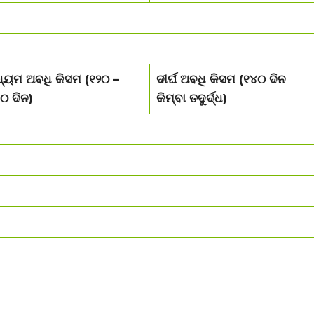
୍ୟମ ଅବଧି କିସମ (୧୨୦ –
ଦୀର୍ଘ ଅବଧି କିସମ (୧୪୦ ଦିନ
୦ ଦିନ)
କିମ୍ବା ତଦୁର୍ଦ୍ଧ)