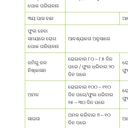
ପୋକ ପରିଚାଳନା
୩ୟ ଘାସ ବଛା
ଆବ
ଫୁଲ ହେବା
ସମୟରେ ରୋଗ
ଆବଶ୍ୟକତା ଅନୁସାରେ
ପୋକ ପରିଚାଳନା
ରୋଇବାର ୮୦ – ୮୫ ଦିନ
ଜମିରୁ ଜଳ
ରୋ
ପରେ / ଫୁଲ ଧରିବାର ୨୦
ନିଷ୍କାସନ
ଫୁ
ଦିନ ପରେ
ରୋଇବାର ୧୦୦ – ୧୧୦
ରୋ
ଅମଳ
ଦିନ ପରେ/ଫୁଲ ଧରିବାର
ଫୁ
୨୫ – ୩୦ ଦିନ ପରେ
ଅମଳ କରିବାର ୭ – ୧୦
ସାଇତା
ଅମ
ଦିନ ପରେ