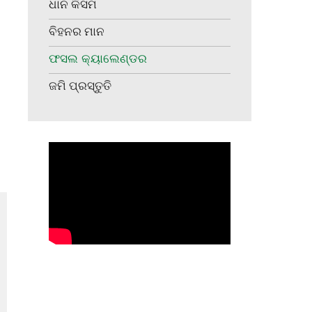
ଧାନ କିସମ
ବିହନର ମାନ
ଫସଲ କ୍ୟାଲେଣ୍ଡର
ଜମି ପ୍ରସ୍ତୁତି