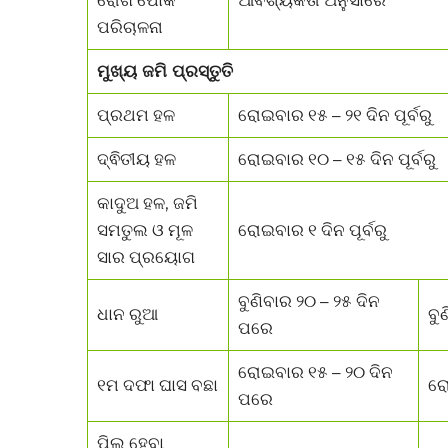
ପରିଚାଳନା
ମୁଖ୍ୟ ଜମି ପ୍ରସ୍ତୁତି
ପ୍ରଥମ ହଳ
ରୋଇବାର ୧୫ – ୨୧ ଦିନ ପୂର୍ବରୁ
ଦ୍ଵିତୀୟ ହଳ
ରୋଇବାର ୧୦ – ୧୫ ଦିନ ପୂର୍ବରୁ
କାଦୁଅ ହଳ, ଜମି
ସମତୁଲ ଓ ମୂଳ
ରୋଇବାର ୧ ଦିନ ପୂର୍ବରୁ
ସାର ପ୍ରୟୋଗ
ବୁଣିବାର ୨୦ – ୨୫ ଦିନ
ଧାନ ରୁଆ
ବୁ
ପରେ
ରୋଇବାର ୧୫ – ୨୦ ଦିନ
୧ମ ଦଫା ଘାସ ବଛା
ରୋ
ପରେ
ପିଲ ହେବା