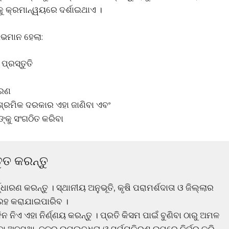
ୟକୁ କ୍ରମାନ୍ୱୟରେ ଦର୍ଶାଇଥାଏ ।
ାଭମାନ ହେଲା:
ପ୍ରସ୍ତୁତି
ାରଣ
୍ରମିକ ଦରକାର ଏହା ଜାଣିବା ଏବଂ
୍କୁ ସଂଗଠିତ କରିବା
ତ କରନ୍ତୁ
୍ଧାରଣ କରନ୍ତୁ । ସ୍ଥାନୀୟ ଅନୁଭୂତି, କୃଷି ପରାମର୍ଶଦାତା ଓ ଜିଲ୍ଲାର
୍ରହ କରାଯାଇପାରିବ ।
ନ ନିଏ ଏହା ନିର୍ଣ୍ଣୟ କରନ୍ତୁ । ପ୍ରତି କିସମ ପାଇଁ ବୁଣିବା ଠାରୁ ଅମଳ