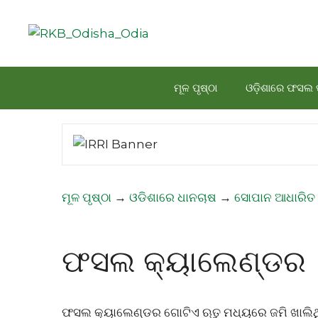
Skip
to
content
ମୂଳ ପୃଷ୍ଠା
ଓଡ଼ିଶାରେ ଫସଲ 
ମୂଳ ପୃଷ୍ଠା
→
ଓଡିଶାରେ ଧାନଚାଷ
→
ସୋପାନ ଆଧାରିତ
ଫସଲ କ୍ୟାଲେଣ୍ଡର
ଫସଲ କ୍ୟାଲେଣ୍ଡର ଗୋଟିଏ ଋତୁ ମଧ୍ୟରେ ଜମି ଖାଲିଥିବ