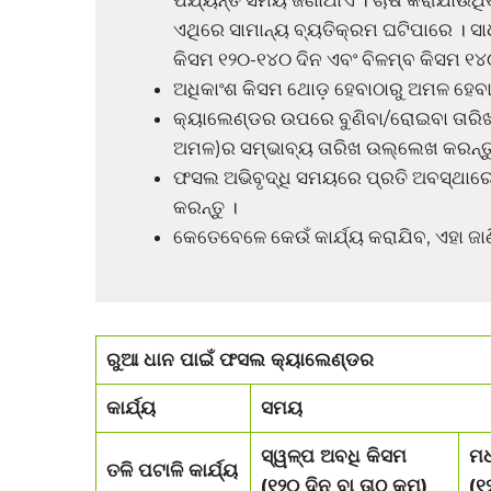
ପର୍ଯ୍ୟନ୍ତ ସମୟ ଜଣାଥାଏ । ଚାଷ କରାଯାଉଥି
ଏଥିରେ ସାମାନ୍ୟ ବ୍ୟତିକ୍ରମ ଘଟିପାରେ । 
କିସମ ୧୨୦-୧୪୦ ଦିନ ଏବଂ ବିଳମ୍ବ କିସମ ୧
ଅଧିକାଂଶ କିସମ ଥୋଡ଼ ହେବାଠାରୁ ଅମଳ ହେବା
କ୍ୟାଲେଣ୍ଡର ଉପରେ ବୁଣିବା/ରୋଇବା ତାରିଖ 
ଅମଳ)ର ସମ୍ଭାବ୍ୟ ତାରିଖ ଉଲ୍ଲେଖ କରନ୍ତୁ
ଫସଲ ଅଭିବୃଦ୍ଧି ସମୟରେ ପ୍ରତି ଅବସ୍ଥାରେ କ
କରନ୍ତୁ ।
କେତେବେଳେ କେଉଁ କାର୍ଯ୍ୟ କରାଯିବ, ଏହା ଜାଣ
ରୁଆ ଧାନ ପାଇଁ ଫସଲ କ୍ୟାଲେଣ୍ଡର
କାର୍ଯ୍ୟ
ସମୟ
ସ୍ୱଳ୍ପ ଅବଧି କିସମ
ମଧ
ତଳି ପଟାଳି କାର୍ଯ୍ୟ
(୧୨୦ ଦିନ ବା ତାଠୁ କମ)
(୧