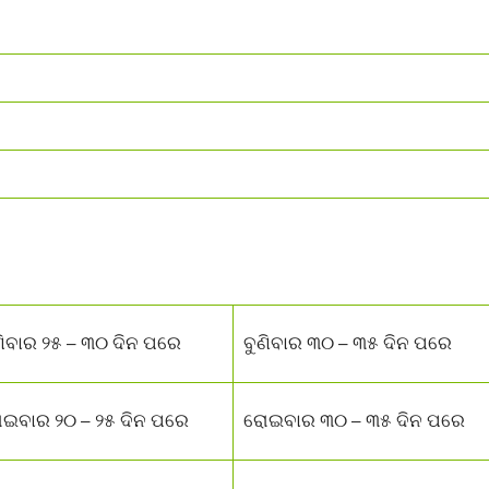
ଣିବାର ୨୫ – ୩୦ ଦିନ ପରେ
ବୁଣିବାର ୩୦ – ୩୫ ଦିନ ପରେ
ଇବାର ୨୦ – ୨୫ ଦିନ ପରେ
ରୋଇବାର ୩୦ – ୩୫ ଦିନ ପରେ