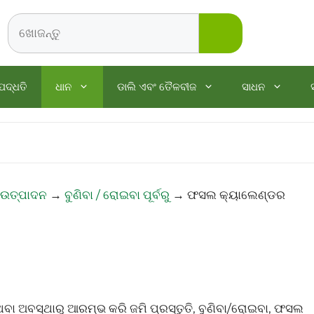
Search
ପଦ୍ଧତି
ଧାନ
ଡାଲି ଏବଂ ତୈଳବୀଜ
ସାଧନ
 ଉତ୍ପାଦନ
→
ବୁଣିବା / ରୋଇବା ପୂର୍ବରୁ
→
ଫସଲ କ୍ୟାଲେଣ୍ଡର
ା ଅବସ୍ଥାରୁ ଆରମ୍ଭ କରି ଜମି ପ୍ରସ୍ତୁତି, ବୁଣିବା/ରୋଇବା, ଫସଲ