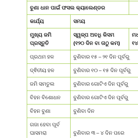
ବୁଣା ଧାନ ପାଇଁ ଫସଲ କ୍ୟାଲେଣ୍ଡର
କାର୍ଯ୍ୟ
ସମୟ
ମୁଖ୍ୟ ଜମି
ସ୍ୱଳ୍ପ ଅବଧି କିସମ
ମଧ
ପ୍ରସ୍ତୁତି
(୧୨୦ ଦିନ ବା ତାଠୁ କମ)
୧୪
ପ୍ରଥମ ହଳ
ବୁଣିବାର ୧୫ – ୨୧ ଦିନ ପୂର୍ବରୁ
ଦ୍ଵିତୀୟ ହଳ
ବୁଣିବାର ୧୦ – ୧୫ ଦିନ ପୂର୍ବରୁ
ଜମି ସମତୁଲ
ବୁଣିବାର ଗୋଟିଏ ଦିନ ପୂର୍ବରୁ
ବିହନ ବିଶୋଧନ
ବୁଣିବାର ଗୋଟିଏ ଦିନ ପୂର୍ବରୁ
ବିହନ ବୁଣା
ବୁଣିବା ଦିନ
ଗଜା ହେବା ପୂର୍ବ
ଘାସମରା
ବୁଣିବାର ୩ – ୪ ଦିନ ପରେ