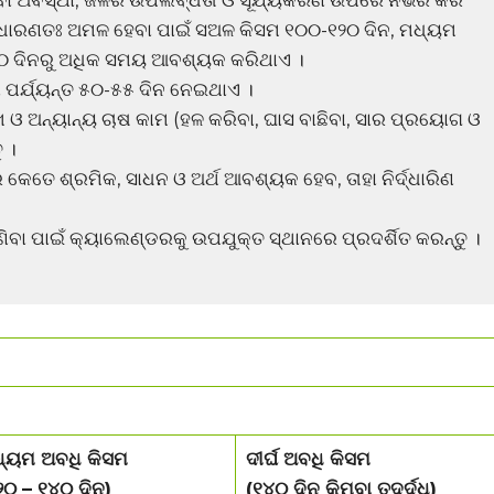
ବା ଅବସ୍ଥା, ଜଳର ଉପଲବ୍ଧତା ଓ ସୂର୍ଯ୍ୟକିରଣ ଉପରେ ନିର୍ଭର କରି
ସାଧାରଣତଃ ଅମଳ ହେବା ପାଇଁ ସଅଳ କିସମ ୧୦୦-୧୨୦ ଦିନ, ମଧ୍ୟମ
୪୦ ଦିନରୁ ଅଧିକ ସମୟ ଆବଶ୍ୟକ କରିଥାଏ ।
 ପର୍ଯ୍ୟନ୍ତ ୫୦-୫୫ ଦିନ ନେଇଥାଏ ।
ଓ ଅନ୍ୟାନ୍ୟ ଚାଷ କାମ (ହଳ କରିବା, ଘାସ ବାଛିବା, ସାର ପ୍ରୟୋଗ ଓ
 ।
େତେ ଶ୍ରମିକ, ସାଧନ ଓ ଅର୍ଥ ଆବଶ୍ୟକ ହେବ, ତାହା ନିର୍ଦ୍ଧାରିଣ
ିବା ପାଇଁ କ୍ୟାଲେଣ୍ଡରକୁ ଉପଯୁକ୍ତ ସ୍ଥାନରେ ପ୍ରଦର୍ଶିତ କରନ୍ତୁ ।
୍ୟମ ଅବଧି କିସମ
ଦୀର୍ଘ ଅବଧି କିସମ
୨୦ – ୧୪୦ ଦିନ)
(୧୪୦ ଦିନ କିମ୍ବା ତଦୁର୍ଦ୍ଧ)