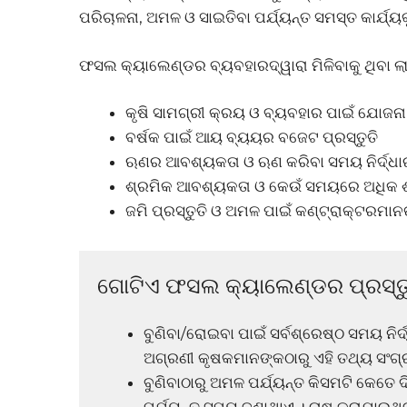
ପରିଚାଳନା, ଅମଳ ଓ ସାଇତିବା ପର୍ଯ୍ୟନ୍ତ ସମସ୍ତ କାର୍ଯ୍
ଫସଲ କ୍ୟାଲେଣ୍ଡର ବ୍ୟବହାରଦ୍ୱାରା ମିଳିବାକୁ ଥିବା ଲ
କୃଷି ସାମଗ୍ରୀ କ୍ରୟ ଓ ବ୍ୟବହାର ପାଇଁ ଯୋଜନା 
ବର୍ଷକ ପାଇଁ ଆୟ ବ୍ୟୟର ବଜେଟ ପ୍ରସ୍ତୁତି
ଋଣର ଆବଶ୍ୟକତା ଓ ଋଣ କରିବା ସମୟ ନିର୍ଦ୍ଧ
ଶ୍ରମିକ ଆବଶ୍ୟକତା ଓ କେଉଁ ସମୟରେ ଅଧିକ ଶ
ଜମି ପ୍ରସ୍ତୁତି ଓ ଅମଳ ପାଇଁ କଣ୍ଟ୍ରାକ୍ଟରମାନଙ
ଗୋଟିଏ ଫସଲ କ୍ୟାଲେଣ୍ଡର ପ୍ରସ୍ତୁ
ବୁଣିବା/ରୋଇବା ପାଇଁ ସର୍ବଶ୍ରେଷ୍ଠ ସମୟ ନିର୍ଦ
ଅଗ୍ରଣୀ କୃଷକମାନଙ୍କଠାରୁ ଏହି ତଥ୍ୟ ସଂଗ
ବୁଣିବାଠାରୁ ଅମଳ ପର୍ଯ୍ୟନ୍ତ କିସମଟି କେତେ ଦି